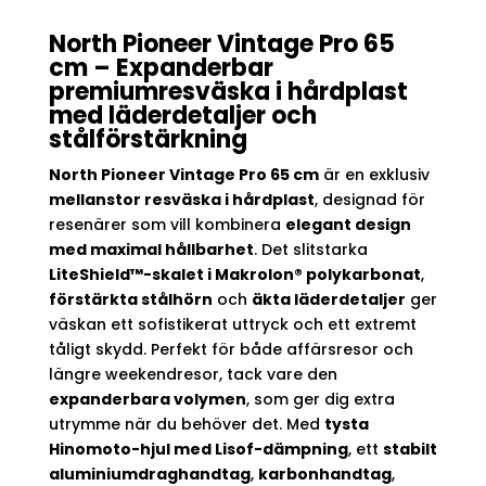
North Pioneer Vintage Pro 65
cm – Expanderbar
premiumresväska i hårdplast
med läderdetaljer och
stålförstärkning
North Pioneer Vintage Pro 65 cm
är en exklusiv
mellanstor resväska i hårdplast
, designad för
resenärer som vill kombinera
elegant design
med maximal hållbarhet
. Det slitstarka
LiteShield™-skalet i Makrolon® polykarbonat
,
förstärkta stålhörn
och
äkta läderdetaljer
ger
väskan ett sofistikerat uttryck och ett extremt
tåligt skydd. Perfekt för både affärsresor och
längre weekendresor, tack vare den
expanderbara volymen
, som ger dig extra
utrymme när du behöver det. Med
tysta
Hinomoto-hjul med Lisof-dämpning
, ett
stabilt
aluminiumdraghandtag
,
karbonhandtag
,