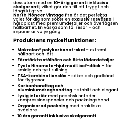
dessutom med en
10-årig garanti inklusive
skalgaranti
, vilket gör den till ett tryggt och
långsiktigt val.
North Pioneer Vintage Pro
är det perfekta
valet för dig som söker en
exklusiv resväska
i
hårdplast med premiumdetaljer och överlägsen
hållbarhet. En väska som tål resor – och
imponerar varje gång.
Produktens nyckelfunktioner:
Makrolon® polykarbonat-skal
– extremt
hållbart och lätt
Förstärkta stålhörn och äkta läderdetaljer
Tysta Hinomoto-hjul med Lisof-däck
– för
smidig och tyst rullning
TSA-kombinationslås
– säker och godkänd
för flygresor
Karbonhandtag och
aluminiumdraghandtag
– stabilt och elegant
Lyxig interiör
med peachskinnfoder,
kompressionspaneler och packningsband
Organiserad packning
med praktiska
avdelare
10 års garanti inklusive skalgaranti