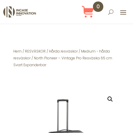
0
Obj
ekt
Hem
/
RESVÄSKOR
/
Hårda resväskor
/
Medium - hårda
resväskor
/ North Pioneer – Vintage Pro Resväska 65 cm
Svart Expanderbar