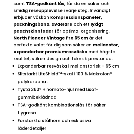
samt
TSA-godkänt lås
, får du en säker och
smidig reseupplevelse i varje steg. Invändigt
erbjuder väskan
kompressionspaneler
,
packningsband
,
avdelare
och ett
lyxigt
peachskinnfoder
för optimal organisering.
North Pioneer Vintage Pro 65 cm
är det
perfekta valet för dig som söker en
mellanstor,
expanderbar premiumresväska
med högsta
kvalitet, stilren design och teknisk prestanda.
Expanderbar resväska i mellanstorlek – 65 cm
Slitstarkt LiteShield™-skal i 100 % Makrolon®
polykarbonat
Tysta 360° Hinomoto-hjul med Lisof-
gummibeklädnad
TSA-godkänt kombinationslås för säker
flygresa
Förstärkta stålhörn och exklusiva
läderdetaljer