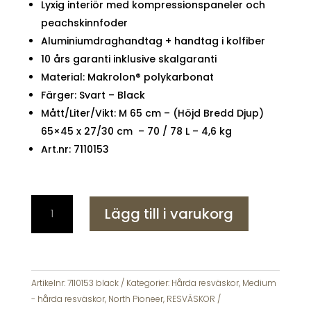
Lyxig interiör med kompressionspaneler och
peachskinnfoder
Aluminiumdraghandtag + handtag i kolfiber
10 års garanti inklusive skalgaranti
Material: Makrolon® polykarbonat
Färger: Svart – Black
Mått/Liter/Vikt: M 65 cm – (Höjd Bredd Djup)
65×45 x 27/30 cm – 70 / 78 L – 4,6 kg
Art.nr: 7110153
North
Lägg till i varukorg
Pioneer
-
Vintage
Pro
Resväska
Artikelnr:
7110153 black
Kategorier:
Hårda resväskor
,
Medium
65
- hårda resväskor
,
North Pioneer
,
RESVÄSKOR