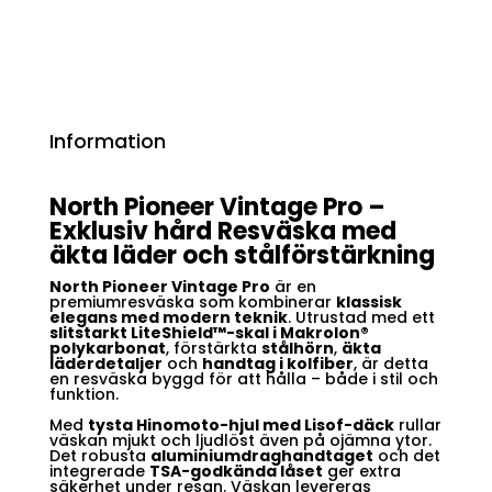
cm
Svart
Expanderbar
mängd
Information
North Pioneer Vintage Pro –
Exklusiv hård Resväska med
äkta läder och stålförstärkning
North Pioneer Vintage Pro
är en
premiumresväska som kombinerar
klassisk
elegans med modern teknik
. Utrustad med ett
slitstarkt LiteShield™-skal i Makrolon®
polykarbonat
, förstärkta
stålhörn
,
äkta
läderdetaljer
och
handtag i kolfiber
, är detta
en resväska byggd för att hålla – både i stil och
funktion.
Med
tysta Hinomoto-hjul med Lisof-däck
rullar
väskan mjukt och ljudlöst även på ojämna ytor.
Det robusta
aluminiumdraghandtaget
och det
integrerade
TSA-godkända låset
ger extra
säkerhet under resan. Väskan levereras