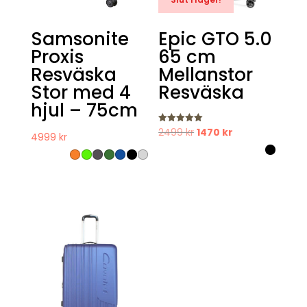
Samsonite
Epic GTO 5.0
Proxis
65 cm
Resväska
Mellanstor
Stor med 4
Resväska
hjul – 75cm
Det
Det
Betygsatt
2499
kr
1470
kr
4999
kr
5.00
av 5
ursprungliga
nuvarande
priset
priset
var:
är:
2499 kr.
1470 kr.