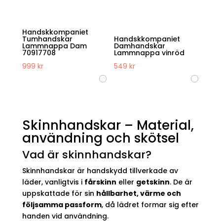
Handskkompaniet
Tumhandskar
Handskkompaniet
Lammnappa Dam
Damhandskar
70917708
Lammnappa vinröd
999
kr
549
kr
Skinnhandskar – Material,
användning och skötsel
Vad är skinnhandskar?
Skinnhandskar är handskydd tillverkade av
läder, vanligtvis i
fårskinn
eller
getskinn
. De är
uppskattade för sin
hållbarhet, värme och
följsamma passform
, då lädret formar sig efter
handen vid användning.