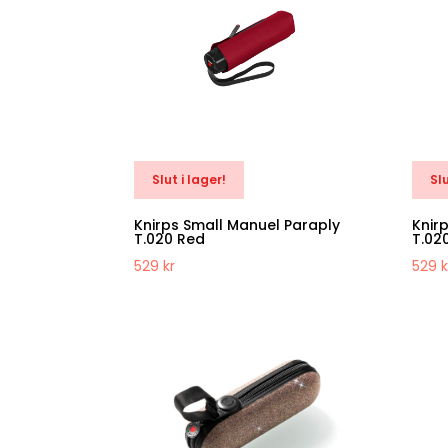
Slut i lager!
Slu
Knirps Small Manuel Paraply
Knir
T.020 Red
T.02
529
kr
529
k