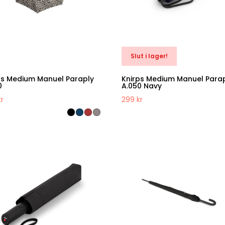
Slut i lager!
ps Medium Manuel Paraply
Knirps Medium Manuel Para
0
A.050 Navy
kr
299
kr