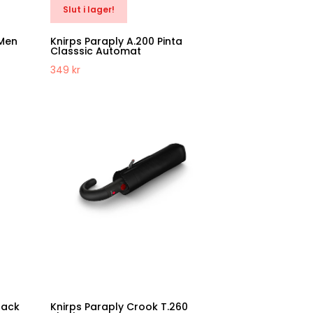
Slut i lager!
 Men
Knirps Paraply A.200 Pinta
Classsic Automat
349
kr
lack
Knirps Paraply Crook T.260