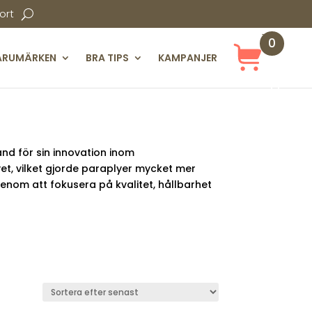
ort
0
ARUMÄRKEN
BRA TIPS
KAMPANJER
Obj
ekt
nd för sin innovation inom
t, vilket gjorde paraplyer mycket mer
genom att fokusera på kvalitet, hållbarhet