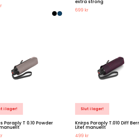
extra strong
kr
699
kr
t i lager!
Slut i lager!
ps Paraply T 0.10 Powder
Knirps Paraply T.010 Diff Ber
 manuellt
Litet manuellt
kr
499
kr