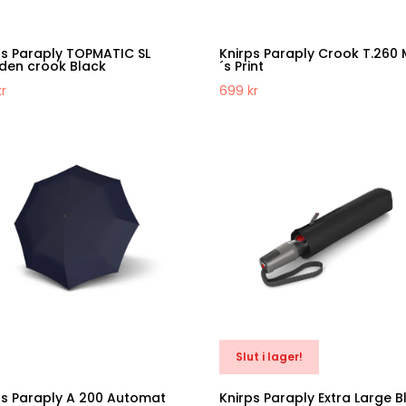
ps Paraply TOPMATIC SL
Knirps Paraply Crook T.260
en crook Black
´s Print
kr
699
kr
Slut i lager!
ps Paraply A 200 Automat
Knirps Paraply Extra Large B