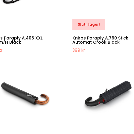
Slut i lager!
ps Paraply A.405 XXL
Knirps Paraply A.760 Stick
m/H Black
Automat Crook Black
kr
399
kr