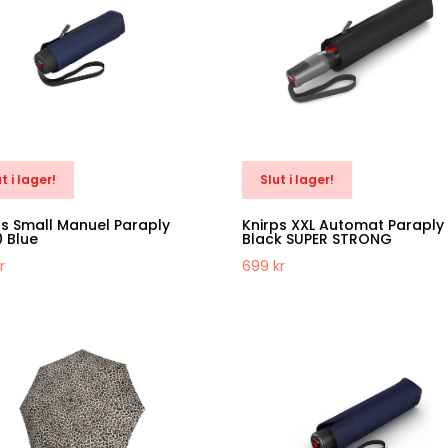
t i lager!
Slut i lager!
ps Small Manuel Paraply
Knirps XXL Automat Paraply
0 Blue
Black SUPER STRONG
r
699
kr