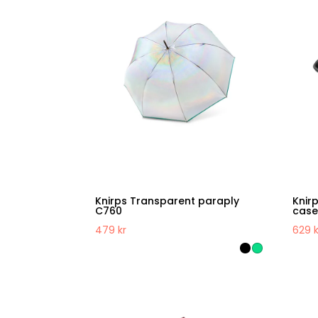
senaste
Knirps Transparent paraply
Knir
C760
cas
479
kr
629