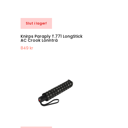
Slut i lager!
Knirps Paraply T.771 LongStick
AC Crook Lönnträ
849
kr