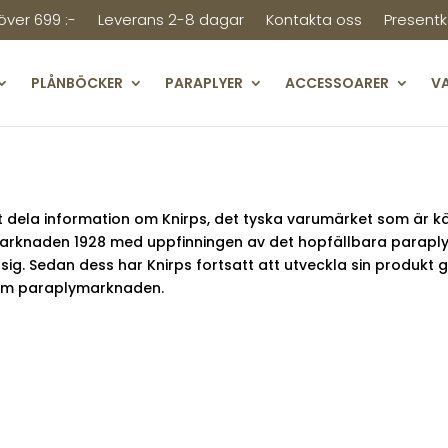
 över 699 :-
Leverans 2-8 dagar
Kontakta oss
Presentk
PLÅNBÖCKER
PARAPLYER
ACCESSOARER
V
t dela information om Knirps, det tyska varumärket som är kä
marknaden 1928 med uppfinningen av det hopfällbara paraplye
 sig. Sedan dess har Knirps fortsatt att utveckla sin produkt 
 inom paraplymarknaden.