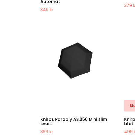
Automat
379
349
kr
Slu
Knirps Paraply AS.050 Mini slim
Knir
svart
Litet
369
kr
499