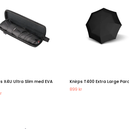
ps X4U Ultra Slim med EVA
Knirps T400 Extra Large Par
e
899
kr
kr