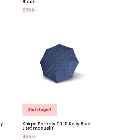
Black
699
kr
Slut i lager!
ry
Knirps Paraply T0.10 Kelly Blue
Litet manuellt
499
kr