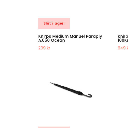
Slut i lager!
Knirps Medium Manuel Paraply
Knir
A.050 Ocean
100K
299
kr
649