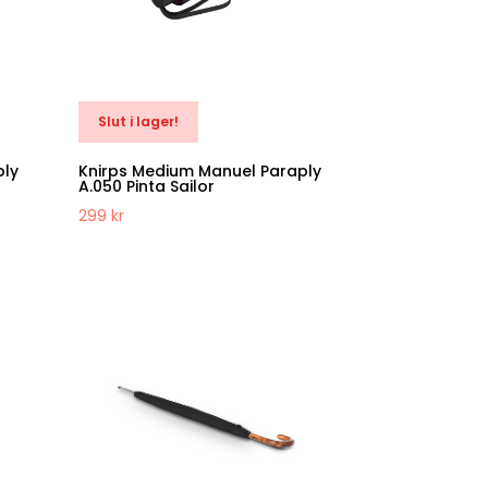
Slut i lager!
ply
Knirps Medium Manuel Paraply
A.050 Pinta Sailor
299
kr