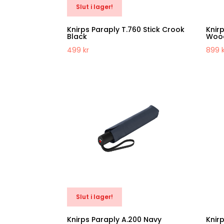
Slut i lager!
Knirps Paraply T.760 Stick Crook
Knir
Black
Wood
499
kr
899
Slut i lager!
Knirps Paraply A.200 Navy
Knir