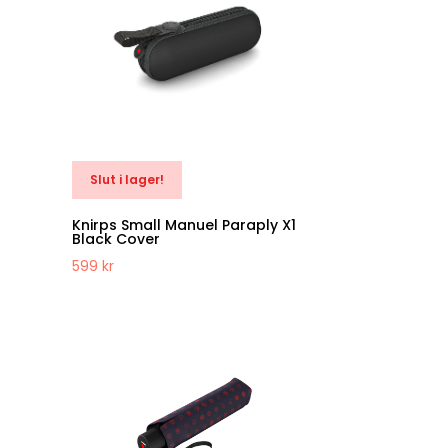
Slut i lager!
Knirps Small Manuel Paraply X1
Black Cover
599
kr