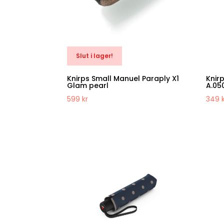
Slut i lager!
Knirps Small Manuel Paraply X1
Knir
Glam pearl
A.05
599
kr
349