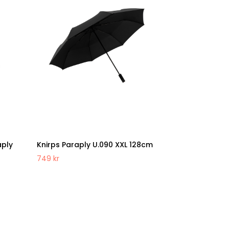
aply
Knirps Paraply U.090 XXL 128cm
749
kr