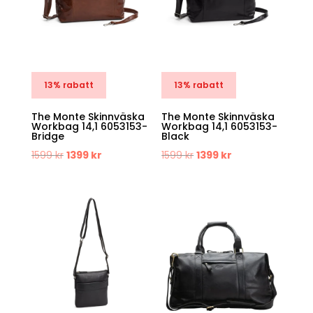
13% rabatt
13% rabatt
The Monte Skinnväska
The Monte Skinnväska
Workbag 14,1 6053153-
Workbag 14,1 6053153-
Bridge
Black
Det
Det
Det
Det
1599
kr
1399
kr
1599
kr
1399
kr
ursprungliga
nuvarande
ursprungliga
nuvarande
priset
priset
priset
priset
var:
är:
var:
är:
1599 kr.
1399 kr.
1599 kr.
1399 kr.