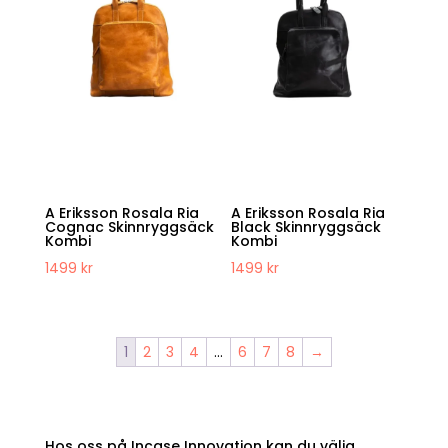
A Eriksson Rosala Ria
A Eriksson Rosala Ria
Cognac Skinnryggsäck
Black Skinnryggsäck
Kombi
Kombi
1499
kr
1499
kr
1
2
3
4
…
6
7
8
→
Hos oss på Incase Innovation kan du välja