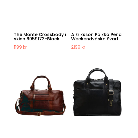
The Monte Crossbody i
A Eriksson Poikko Pena
skinn 6059173-Black
Weekendväska Svart
1199
kr
2199
kr