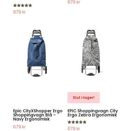
679
kr
Betygsatt
979
kr
5.00
av 5
Slut i lager!
Epic CityXShopper Ergo
EPIC Shoppingvagn City
Shoppingvagn Blå –
Ergo Zebra Ergonomisk
Navy Ergonomisk
679
kr
Betygsatt
679
kr
5.00