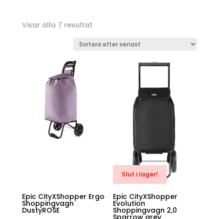
Sortera
Visar alla 7 resultat
efter
senaste
Slut i lager!
Epic CityXShopper Ergo
Epic CityXShopper
Shoppingvagn
Evolution
DustyROSE
Shoppingvagn 2,0
Sparrow grey