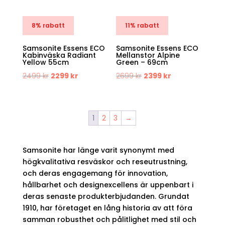
8% rabatt
11% rabatt
Samsonite Essens ECO
Samsonite Essens ECO
Kabinväska Radiant
Mellanstor Alpine
Yellow 55cm
Green – 69cm
Det
Det
Det
Det
2499
kr
2299
kr
2699
kr
2399
kr
ursprungliga
nuvarande
ursprungliga
nuvarande
priset
priset
priset
priset
var:
är:
var:
är:
1
2
3
→
2499 kr.
2299 kr.
2699 kr.
2399 kr.
Samsonite har länge varit synonymt med
högkvalitativa resväskor och reseutrustning,
och deras engagemang för innovation,
hållbarhet och designexcellens är uppenbart i
deras senaste produkterbjudanden. Grundat
1910, har företaget en lång historia av att föra
samman robusthet och pålitlighet med stil och