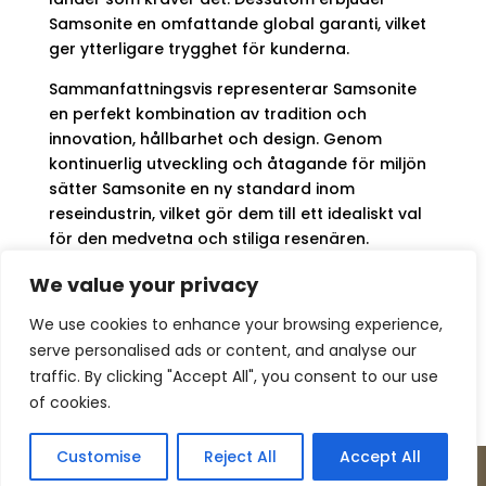
Samsonite en omfattande global garanti, vilket
ger ytterligare trygghet för kunderna.
Sammanfattningsvis representerar Samsonite
en perfekt kombination av tradition och
innovation, hållbarhet och design. Genom
kontinuerlig utveckling och åtagande för miljön
sätter Samsonite en ny standard inom
reseindustrin, vilket gör dem till ett idealiskt val
för den medvetna och stiliga resenären.
We value your privacy
We use cookies to enhance your browsing experience,
serve personalised ads or content, and analyse our
Kontakt
Om oss
Köpvillkor
traffic. By clicking "Accept All", you consent to our use
Retur – Reklamation
GDPR & Cookies
of cookies.
Presentkort
Customise
Reject All
Accept All
Copyright © Incase Innovation 2026