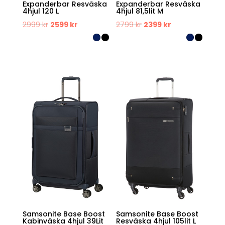
Expanderbar Resväska
Expanderbar Resväska
4hjul 120 L
4hjul 81,5lit M
Det
Det
Det
Det
2999
kr
2599
kr
2799
kr
2399
kr
ursprungliga
nuvarande
ursprungliga
nuvarande
priset
priset
priset
priset
var:
är:
var:
är:
2999 kr.
2599 kr.
2799 kr.
2399 kr.
Samsonite Base Boost
Samsonite Base Boost
Kabinväska 4hjul 39Lit
Resväska 4hjul 105lit L