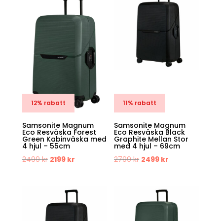
2499 kr.
2199 kr.
12% rabatt
11% rabatt
Samsonite Magnum
Samsonite Magnum
Eco Resväska Forest
Eco Resväska Black
Green Kabinväska med
Graphite Mellan Stor
4 hjul – 55cm
med 4 hjul – 69cm
Det
Det
Det
Det
2499
kr
2199
kr
2799
kr
2499
kr
ursprungliga
nuvarande
ursprungliga
nuvarande
priset
priset
priset
priset
var:
är:
var:
är:
2499 kr.
2199 kr.
2799 kr.
2499 kr.