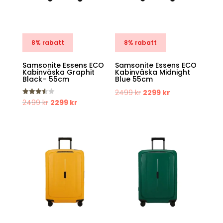
8% rabatt
8% rabatt
Samsonite Essens ECO
Samsonite Essens ECO
Kabinväska Graphit
Kabinväska Midnight
Black– 55cm
Blue 55cm
Det
Det
2499
kr
2299
kr
Det
Det
Betygs
2499
kr
2299
kr
ursprungliga
nuvarande
att
3.50
ursprungliga
nuvarande
priset
priset
av 5
priset
priset
var:
är:
var:
är:
2499 kr.
2299 kr.
2499 kr.
2299 kr.