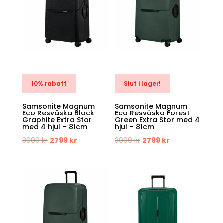
10% rabatt
Slut i lager!
Samsonite Magnum
Samsonite Magnum
Eco Resväska Black
Eco Resväska Forest
Graphite Extra Stor
Green Extra Stor med 4
med 4 hjul – 81cm
hjul – 81cm
Det
Det
Det
Det
3099
kr
2799
kr
3099
kr
2799
kr
ursprungliga
nuvarande
ursprungliga
nuvarande
priset
priset
priset
priset
var:
är:
var:
är:
3099 kr.
2799 kr.
3099 kr.
2799 kr.