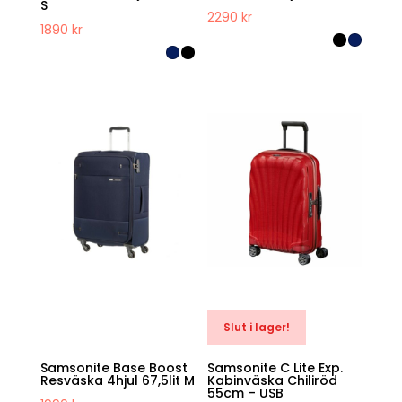
S
2290
kr
1890
kr
Slut i lager!
Samsonite Base Boost
Samsonite C Lite Exp.
Resväska 4hjul 67,5lit M
Kabinväska Chiliröd
55cm – USB