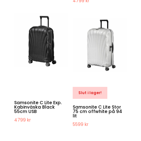
4799
kr
Slut i lager!
Samsonite C Lite Exp.
Kabinväska Black
Samsonite C Lite Stor
55cm USB
75 cm offwhite på 94
lit
4799
kr
5599
kr