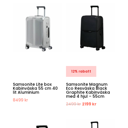
12% rabatt
Samsonite Lite box
Samsonite Magnum
Kabinväska 55 cm 40
Eco Resväska Black
lit Aluminium
Graphite Kabinväska
med 4 hjul – 55cm
8499
kr
Det
Det
2499
kr
2199
kr
ursprungliga
nuvarande
priset
priset
var:
är: