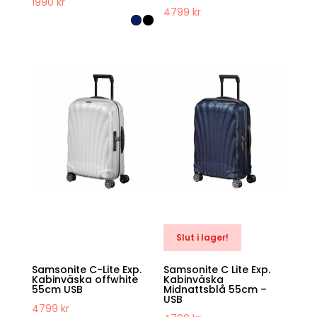
1990
kr
4799
kr
Slut i lager!
Samsonite C-Lite Exp.
Samsonite C Lite Exp.
Kabinväska offwhite
Kabinväska
55cm USB
Midnattsblå 55cm –
USB
4799
kr