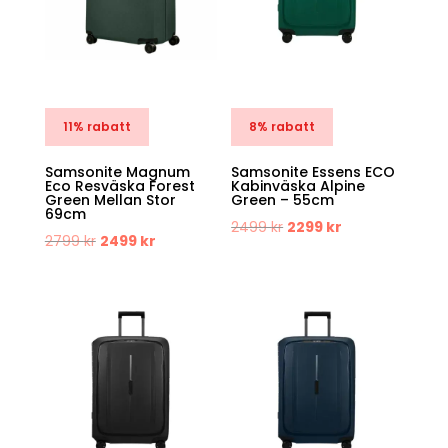
11% rabatt
8% rabatt
Samsonite Magnum
Samsonite Essens ECO
Eco Resväska Forest
Kabinväska Alpine
Green Mellan Stor
Green – 55cm
69cm
Det
Det
2499
kr
2299
kr
Det
Det
2799
kr
2499
kr
ursprungliga
nuvarande
ursprungliga
nuvarande
priset
priset
priset
priset
var:
är:
var:
är:
2499 kr.
2299 kr.
2799 kr.
2499 kr.