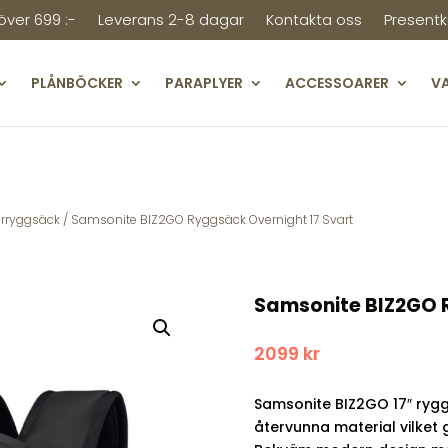
 över 699 :-
Leverans 2-8 dagar
Kontakta oss
Presentk
PLÅNBÖCKER
PARAPLYER
ACCESSOARER
V
rryggsäck
/ Samsonite BIZ2GO Ryggsäck Overnight 17 Svart
Samsonite BIZ2GO R
2099
kr
Samsonite BIZ2GO 17″ ryggs
återvunna material vilket g