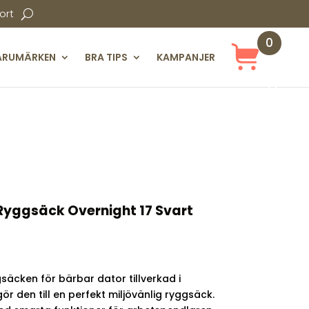
ort
0
ARUMÄRKEN
BRA TIPS
KAMPANJER
Obj
ekt
yggsäck Overnight 17 Svart
äcken för bärbar dator tillverkad i
ör den till en perfekt miljövänlig ryggsäck.