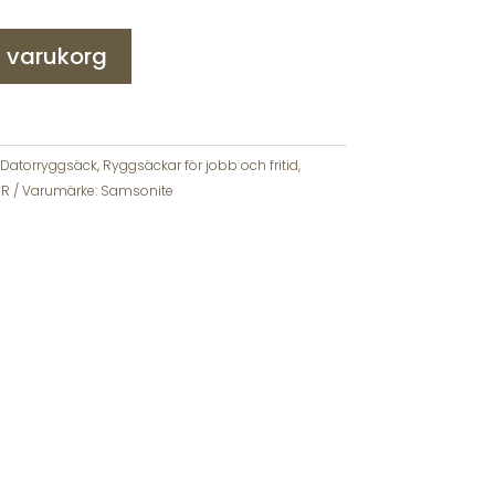
 i varukorg
Datorryggsäck
,
Ryggsäckar för jobb och fritid
,
OR
Varumärke:
Samsonite