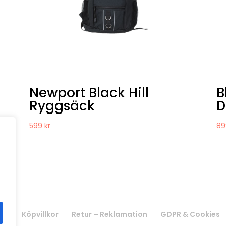
Newport Black Hill
B
Ryggsäck
D
599
kr
8
ss
Köpvillkor
Retur – Reklamation
GDPR & Cookies