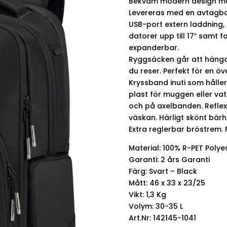
Bekväm modern design med
Levereras med en avtagb
USB-port extern laddning,
datorer upp till 17″ samt f
expanderbar.
Ryggsäcken går att hänga 
du reser. Perfekt för en öv
Kryssband inuti som håller
plast för muggen eller vat
och på axelbanden. Reflex
väskan. Härligt skönt bär
Extra reglerbar bröstrem. Fi
Material: 100% R-PET Polye
Garanti: 2 års Garanti
Färg: Svart – Black
Mått: 46 x 33 x 23/25
Vikt: 1,3 Kg
Volym: 30-35 L
Art.Nr: 142145-1041