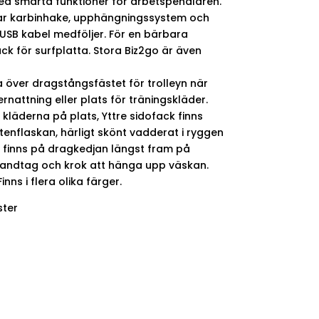
 smarta funktioner för arbetspendlaren.
ar karbinhake, upphängningssystem och
 USB kabel medföljer. För en bärbara
ack för surfplatta. Stora Biz2go är även
över dragstångsfästet för trolleyn när
ernattning eller plats för träningskläder.
 kläderna på plats, Yttre sidofack finns
tenflaskan, härligt skönt vadderat i ryggen
 finns på dragkedjan längst fram på
handtag och krok att hänga upp väskan.
nns i flera olika färger.
ster