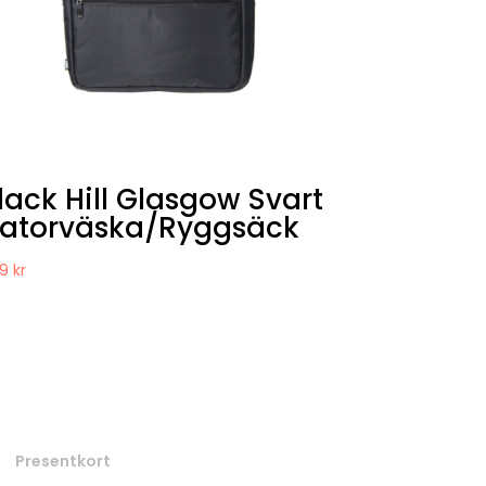
lack Hill Glasgow Svart
atorväska/Ryggsäck
99
kr
Presentkort