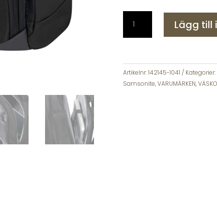
Samsonite
Lägg till
BIZ2GO
Ryggsäck
Overnight
17
Svart
Artikelnr:
142145-1041
Kategorier:
mängd
Samsonite
,
VARUMÄRKEN
,
VÄSK