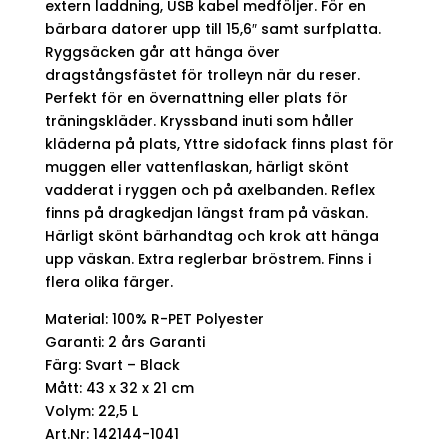
extern laddning, USB kabel medföljer. För en
bärbara datorer upp till 15,6″ samt surfplatta.
Ryggsäcken går att hänga över
dragstångsfästet för trolleyn när du reser.
Perfekt för en övernattning eller plats för
träningskläder. Kryssband inuti som håller
kläderna på plats, Yttre sidofack finns plast för
muggen eller vattenflaskan, härligt skönt
vadderat i ryggen och på axelbanden. Reflex
finns på dragkedjan längst fram på väskan.
Härligt skönt bärhandtag och krok att hänga
upp väskan. Extra reglerbar bröstrem. Finns i
flera olika färger.
Material: 100% R-PET Polyester
Garanti: 2 års Garanti
Färg: Svart – Black
Mått: 43 x 32 x 21 cm
Volym: 22,5 L
Art.Nr: 142144-1041