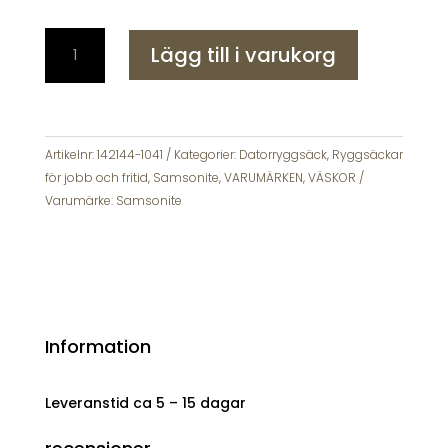
Samsonite
Lägg till i varukorg
BIZ2GO
Ryggsäck
Daytrip
15,6
Svart
Artikelnr:
142144-1041
Kategorier:
Datorryggsäck
,
Ryggsäckar
mängd
för jobb och fritid
,
Samsonite
,
VARUMÄRKEN
,
VÄSKOR
Varumärke:
Samsonite
Information
Leveranstid ca 5 – 15 dagar