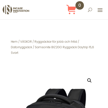
0
Obj
ekt
Hem
/
VÄSKOR
/
Ryggsäckar för jobb och fritid
/
Datorryggsäck
/ Samsonite BIZ2GO Ryggsäck Daytrip 15,6
Svart