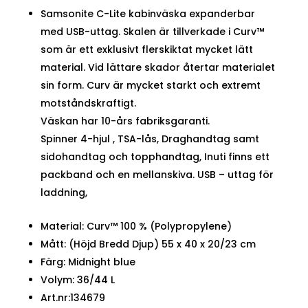
Samsonite C-Lite kabinväska expanderbar
med USB-uttag. Skalen är tillverkade i Curv™
som är ett exklusivt flerskiktat mycket lätt
material. Vid lättare skador återtar materialet
sin form. Curv är mycket starkt och extremt
motståndskraftigt.
Väskan har 10-års fabriksgaranti.
Spinner 4-hjul , TSA-lås, Draghandtag samt
sidohandtag och topphandtag, Inuti finns ett
packband och en mellanskiva. USB – uttag för
laddning,
Material: Curv™ 100 % (Polypropylene)
Mått: (Höjd Bredd Djup) 55 x 40 x 20/23 cm
Färg: Midnight blue
Volym: 36/44 L
Art.nr:134679