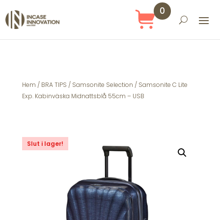
0
Obj
ekt
Hem
/
BRA TIPS
/
Samsonite Selection
/ Samsonite C Lite
Exp. Kabinväska Midnattsblå 55cm – USB
Slut i lager!