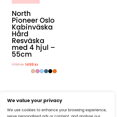
North
Pioneer Oslo
Kabinväska
Hård
Resväska
med 4 hjul –
55cm
Det
Det
1799
kr
1499
kr
ursprungliga
nuvarande
priset
priset
var:
är:
1799 kr.
1499 kr.
We value your privacy
We use cookies to enhance your browsing experience,
serve personalised ads or content, and analyse our