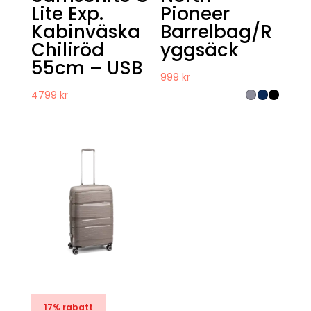
Lite Exp.
Pioneer
Kabinväska
Barrelbag/R
Chiliröd
yggsäck
55cm – USB
999
kr
4799
kr
17% rabatt