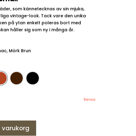
-läder, som kännetecknas av sin mjuka,
liga vintage-look. Tack vare den unika
en på ytan enkelt poleras bort med
äskan håller sig som ny i många år.
nac, Mörk Brun
Cognac
Mörkbrun
Svart
Rensa
 i varukorg