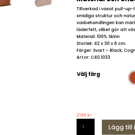
Tillverkad i vaxat pull-up
smidiga struktur och natur
vaxbehandlingen kan märk
läderfett, vilket gör att v
Material: 100% Skinn
Storlek: 42 x 30 x 6 cm.
Färger: Svart – Black, Cog
Art.nr: C40.1033
Välj färg
2199
kr
Läderväska
Lägg till
Datorväska