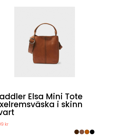
addler Elsa Mini Tote
xelremsväska i skinn
vart
99
kr