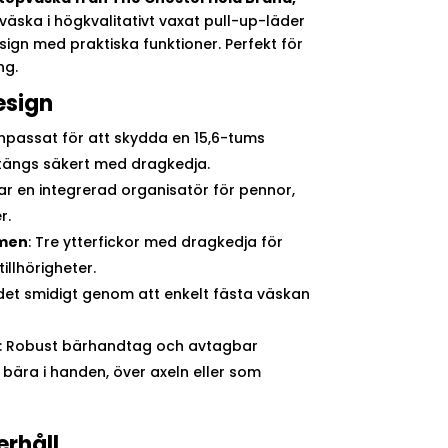
väska i högkvalitativt vaxat pull-up-läder
gn med praktiska funktioner. Perfekt för
ng.
esign
Anpassat för att skydda en 15,6-tums
Stängs säkert med dragkedja.
Har en integrerad organisatör för pennor,
r.
mmen
: Tre ytterfickor med dragkedja för
tillhörigheter.
det smidigt genom att enkelt fästa väskan
: Robust bärhandtag och avtagbar
t bära i handen, över axeln eller som
erhåll