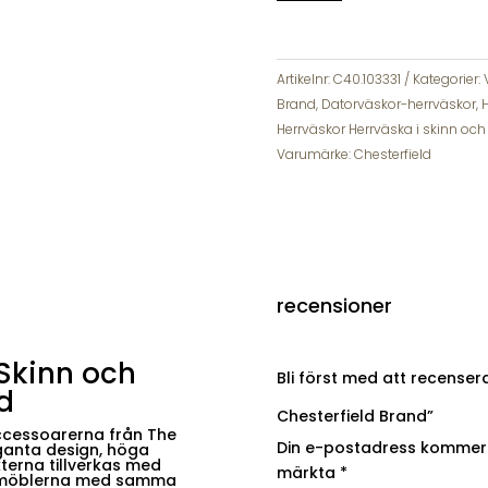
Calvi
15`6
The
Chesterfield
Artikelnr:
C40.103331
Kategorier:
Brand
Brand
,
Datorväskor-herrväskor
,
H
mängd
Herrväskor Herrväska i skinn oc
Varumärke:
Chesterfield
recensioner
 Skinn och
Bli först med att recenser
d
Chesterfield Brand”
accessoarerna från The
Din e-postadress kommer i
ganta design, höga
terna tillverkas med
märkta
*
ka möblerna med samma