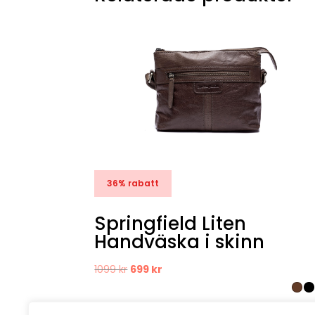
36% rabatt
Springfield Liten
Handväska i skinn
Det
Det
1099
kr
699
kr
ursprungliga
nuvarande
priset
priset