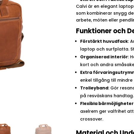
Calvi är en elegant laptop
som kombinerar snygg desi
arbete, möten eller pendli
Funktioner och D
Förstärkt huvudfack
: 
laptop och surfplatta. 
Organiserad interiör
: 
kort och andra småsake
Extra förvaringsutry
enkel tillgång till mindre 
Trolleyband
: Gör resan
på resväskans handtag.
Flexibla bärmöjligheter
axelrem ger valfrihet at
crossover.
Material och Und