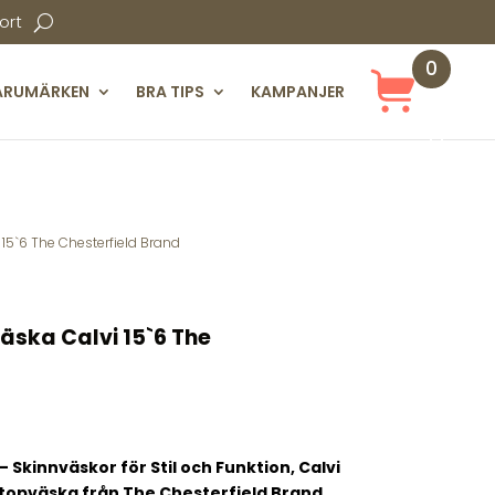
ort
0
ARUMÄRKEN
BRA TIPS
KAMPANJER
Obj
ekt
15`6 The Chesterfield Brand
ska Calvi 15`6 The
– Skinnväskor för Stil och Funktion,
Calvi
ptopväska från The Chesterfield Brand,