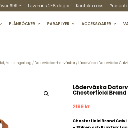
 över 699 :-
Leverans 2-8 dagar
Kontakta oss
Presentk
PLÅNBÖCKER
PARAPLYER
ACCESSOARER
V
stet, Messengerbag
/
Datorväskor-herrväskor
/ Läderväska Datorväska Calvi 
Läderväska Datorvä
Chesterfield Brand
2199
kr
Chesterfield Brand Calvi 
– Stilren och Praktisk La