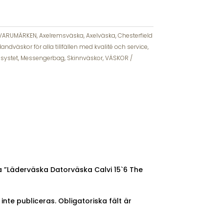
VARUMÄRKEN
,
Axelremsväska
,
Axelväska
,
Chesterfield
andväskor för alla tillfällen med kvalité och service
,
h systet, Messengerbag
,
Skinnväskor
,
VÄSKOR
a ”Läderväska Datorväska Calvi 15`6 The
nte publiceras.
Obligatoriska fält är