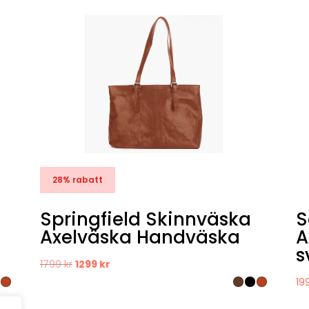
28% rabatt
Springfield Skinnväska
S
Axelväska Handväska
A
s
Det
Det
1799
kr
1299
kr
ursprungliga
nuvarande
19
priset
priset