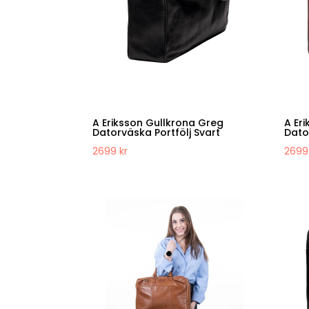
A Eriksson Gullkrona Greg
A Er
Datorväska Portfölj Svart
Dato
2699
kr
269