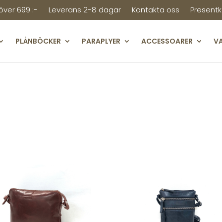
 över 699 :-
Leverans 2-8 dagar
Kontakta oss
Presentk
PLÅNBÖCKER
PARAPLYER
ACCESSOARER
V