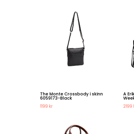
The Monte Crossbody i skinn
A Er
6059173-Black
Week
1199
kr
2199