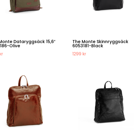
Monte Dataryggsäck 15,6″
The Monte Skinnryggsäck
186-Olive
6053181-Black
kr
1299
kr