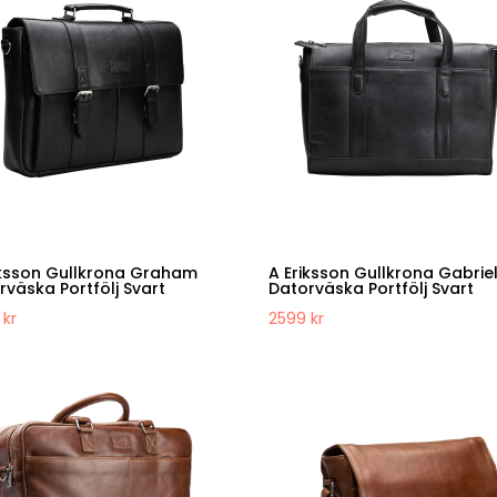
iksson Gullkrona Graham
A Eriksson Gullkrona Gabrie
rväska Portfölj Svart
Datorväska Portfölj Svart
9
kr
2599
kr