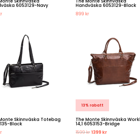
Monte Skinnväska
The Monte Skinnväska
väska 6053129-Navy
Handväska 6053129-Black
kr
899
kr
13% rabatt
Monte Skinnväska Totebag
The Monte Skinnväska Wor
135-Black
14,1 6053153-Bridge
Det
Det
kr
1599
kr
1399
kr