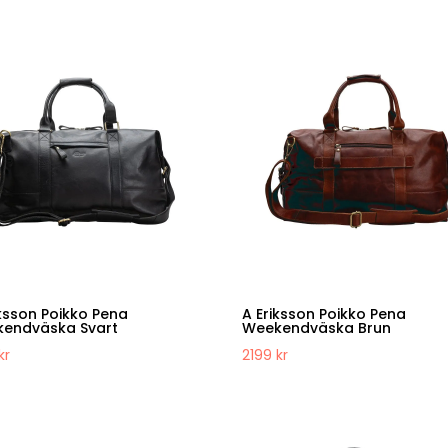
ursprungliga
nuvarande
priset
priset
var:
är:
1599 kr.
1399 kr.
iksson Poikko Pena
A Eriksson Poikko Pena
endväska Svart
Weekendväska Brun
kr
2199
kr