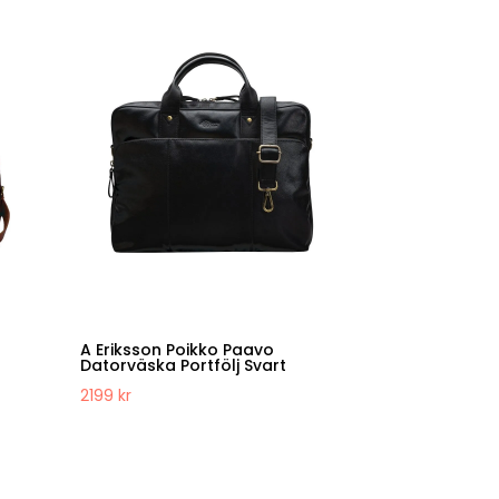
ursprungliga
nuvarande
priset
priset
var:
är:
1599 kr.
1399 kr.
A Eriksson Poikko Paavo
Datorväska Portfölj Svart
2199
kr