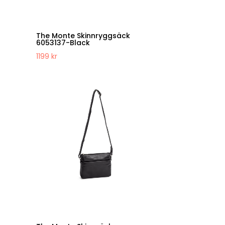
The Monte Skinnryggsäck
6053137-Black
1199
kr