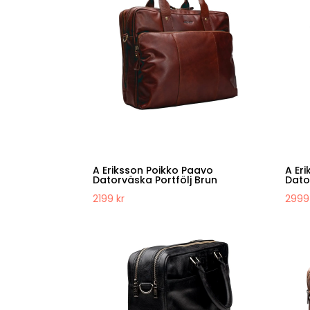
A Eriksson Poikko Paavo
A Er
Datorväska Portfölj Brun
Dato
2199
kr
299