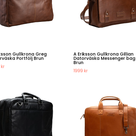
iksson Gullkrona Greg
A Eriksson Gullkrona Gillian
rväska Portfölj Brun
Datorväska Messenger bag
Brun
9
kr
1999
kr