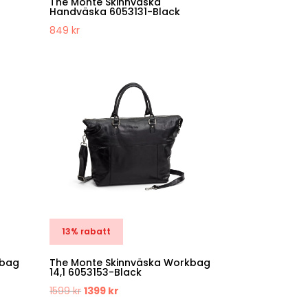
The Monte Skinnväska
Handväska 6053131-Black
849
kr
13% rabatt
kbag
The Monte Skinnväska Workbag
14,1 6053153-Black
Det
Det
1599
kr
1399
kr