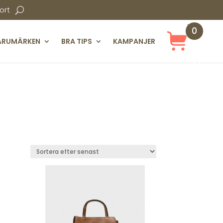
ort
0
ARUMÄRKEN
BRA TIPS
KAMPANJER
Obj
ekt