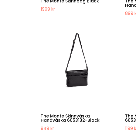
The Monte Skinnbag Black
The 
Hand
1999
kr
899
The Monte Skinnväska
The 
Handväska 6053132-Black
6053
949
kr
1199