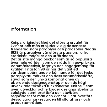
Information
Knirps, originalet Med det största urvalet för
kvinnor och män erbjuder vi dig de senaste
trenderna inom paraplyer och parasoller. Sedan
1928 är paraplyer vår största passion, i olika
storlekar, modeller och utföranden.
Det är inte många prickar som är så populära
över hela världen som den röda Knirps-pricken.
Varumärkesskylt, logotyp och engagemang för
kvalitet. I nästan 90 år har det varit ett
världsomspännande erkännande för det tyska
paraplyvarumärket och dess varumärkeslöfte,
såväl som den unika kombinationen av
oberoende designegenskaper och de högt
utvecklade tekniska funktionerna. Knirps – som
även utvecklar och erbjuder designprisbelönta
solskydd samt praktiska och stuvbara
regnkläder för män och kvinnor – har överfört
dessa varumärkesvärden till alla affärs- och
produktområden.