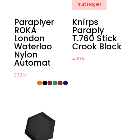
Slut i lager!
Paraplyer
Knirps
ROKA
Paraply
London
T.760 Stick
Waterloo
Crook Black
Nylon
499
kr
Automat
379
kr