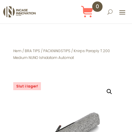
0
Obj
ekt
Hem
/
BRA TIPS
/
PACKNINGSTIPS
/ Knirps Paraply T.200
Medium NUNO Ishidatam Automat
Slut i lager!