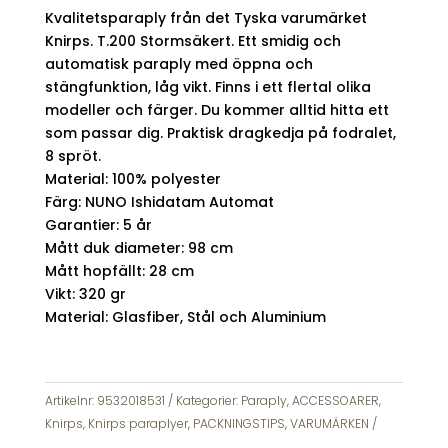
Kvalitetsparaply från det Tyska varumärket
Knirps. T.200 Stormsäkert. Ett smidig och
automatisk paraply med öppna och
stängfunktion, låg vikt. Finns i ett flertal olika
modeller och färger. Du kommer alltid hitta ett
som passar dig. Praktisk dragkedja på fodralet,
8 spröt.
Material: 100% polyester
Färg: NUNO Ishidatam Automat
Garantier: 5 år
Mått duk diameter: 98 cm
Mått hopfällt: 28 cm
Vikt: 320 gr
Material: Glasfiber, Stål och Aluminium
Artikelnr:
9532018531
Kategorier:
Paraply
,
ACCESSOARER
,
Knirps
,
Knirps paraplyer
,
PACKNINGSTIPS
,
VARUMÄRKEN