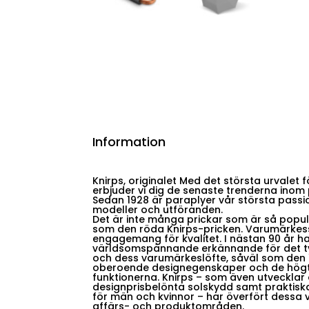
Information
Knirps, originalet Med det största urvalet 
erbjuder vi dig de senaste trenderna inom
Sedan 1928 är paraplyer vår största passion
modeller och utföranden.
Det är inte många prickar som är så popul
som den röda Knirps-pricken. Varumärkess
engagemang för kvalitet. I nästan 90 år har
världsomspännande erkännande för det t
och dess varumärkeslöfte, såväl som den
oberoende designegenskaper och de högt
funktionerna. Knirps – som även utvecklar
designprisbelönta solskydd samt praktisk
för män och kvinnor – har överfört dessa 
affärs- och produktområden.