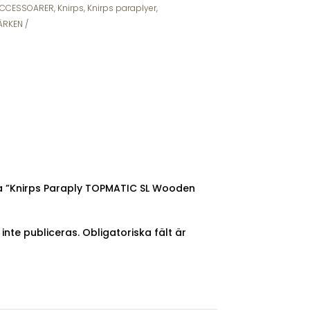
CCESSOARER
,
Knirps
,
Knirps paraplyer
,
ÄRKEN
ra ”Knirps Paraply TOPMATIC SL Wooden
nte publiceras.
Obligatoriska fält är