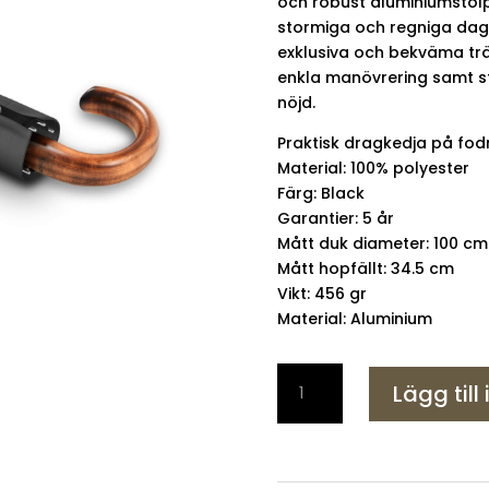
och robust aluminiumstolp
stormiga och regniga dage
exklusiva och bekväma trä
enkla manövrering samt st
nöjd.
Praktisk dragkedja på fodr
Material: 100% polyester
Färg: Black
Garantier: 5 år
Mått duk diameter: 100 cm
Mått hopfällt: 34.5 cm
Vikt: 456 gr
Material: Aluminium
Knirps
Lägg till
Paraply
TOPMATIC
SL
Wooden