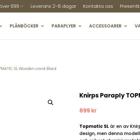
 över 699 :-
Leverans 2-8 dagar
Kontakta oss
Presentk
PLÅNBÖCKER
PARAPLYER
ACCESSOARER
V
OPMATIC SL Wooden crook Black
Knirps Paraply TO
899
kr
Topmatic SL
är en av Knir
design, men denna modell 