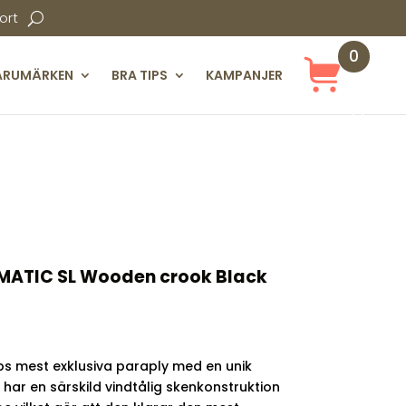
ort
0
ARUMÄRKEN
BRA TIPS
KAMPANJER
Obj
ekt
PMATIC SL Wooden crook Black
ps mest exklusiva paraply med en unik
har en särskild vindtålig skenkonstruktion