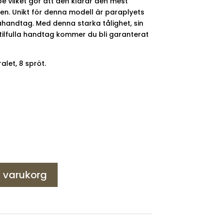
e vilket gör att den klarar den mest
n. Unikt för denna modell är paraplyets
handtag. Med denna starka tålighet, sin
ilfulla handtag kommer du bli garanterat
alet, 8 spröt.
 i varukorg