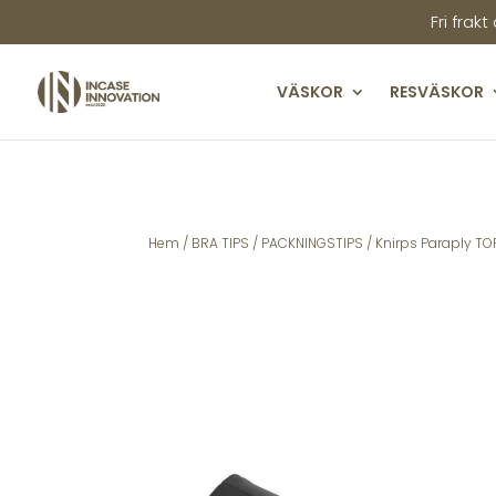
Fri frakt
VÄSKOR
RESVÄSKOR
Hem
/
BRA TIPS
/
PACKNINGSTIPS
/ Knirps Paraply T