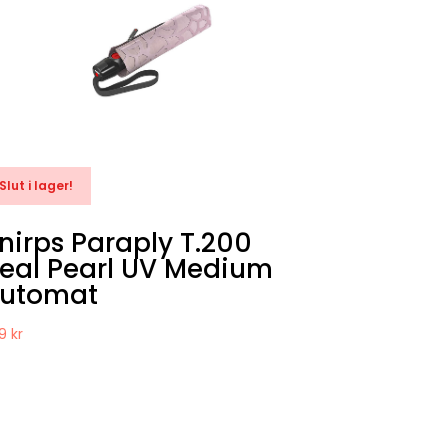
Slut i lager!
nirps Paraply T.200
eal Pearl UV Medium
utomat
99
kr