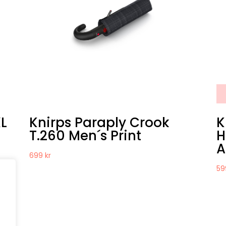
XL
Knirps Paraply Crook
K
T.260 Men´s Print
H
A
699
kr
5