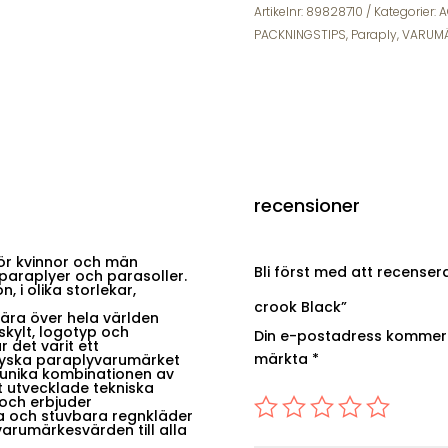
crook
Artikelnr:
89828710
Kategorier:
A
Black
PACKNINGSTIPS
,
Paraply
,
VARUM
mängd
recensioner
för kvinnor och män
Bli först med att recense
 paraplyer och parasoller.
, i olika storlekar,
crook Black”
ära över hela världen
kylt, logotyp och
Din e-postadress kommer i
 det varit ett
märkta
*
yska paraplyvarumärket
 unika kombinationen av
 utvecklade tekniska
 och erbjuder
a och stuvbara regnkläder
varumärkesvärden till alla