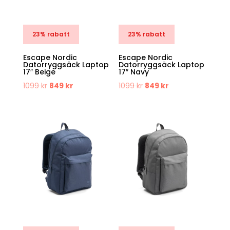
23% rabatt
23% rabatt
Escape Nordic
Escape Nordic
Datorryggsäck Laptop
Datorryggsäck Laptop
17″ Beige
17″ Navy
Det
Det
Det
Det
1099
kr
849
kr
1099
kr
849
kr
ursprungliga
nuvarande
ursprungliga
nuvarande
priset
priset
priset
priset
var:
är:
var:
är:
1099 kr.
849 kr.
1099 kr.
849 kr.