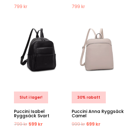
799
kr
799
kr
Slut i lager!
30% rabatt
Puccini Isabel
Puccini Anna Ryggsäck
Ryggsäck Svart
Camel
Det
Det
Det
Det
799
kr
599
kr
999
kr
699
kr
ursprungliga
nuvarande
ursprungliga
nuvarande