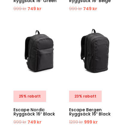
Ryggsäck 16″ Green
Ryggsäck 16″ Beige
Det
Det
Det
Det
999
kr
749
kr
999
kr
749
kr
ursprungliga
nuvarande
ursprungliga
nuvarande
priset
priset
priset
priset
var:
är:
var:
är:
999 kr.
749 kr.
999 kr.
749 kr.
25% rabatt
23% rabatt
Escape Nordic
Escape Bergen
Ryggsäck 16″ Black
Ryggsäck 16″ Black
Det
Det
Det
Det
999
kr
749
kr
1299
kr
999
kr
ursprungliga
nuvarande
ursprungliga
nuvarande