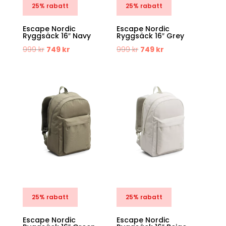
25% rabatt
25% rabatt
Escape Nordic
Escape Nordic
Ryggsäck 16″ Navy
Ryggsäck 16″ Grey
Det
Det
Det
Det
999
kr
749
kr
999
kr
749
kr
ursprungliga
nuvarande
ursprungliga
nuvarande
priset
priset
priset
priset
var:
är:
var:
är:
999 kr.
749 kr.
999 kr.
749 kr.
25% rabatt
25% rabatt
Escape Nordic
Escape Nordic