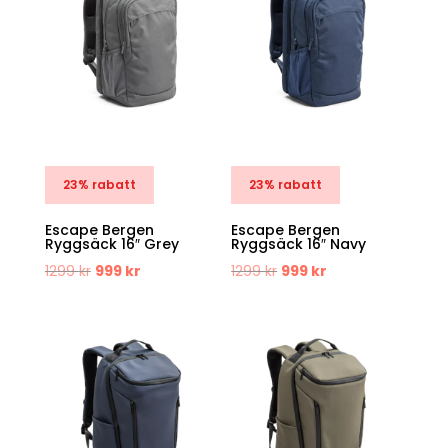
23% rabatt
23% rabatt
Escape Bergen
Escape Bergen
Ryggsäck 16″ Grey
Ryggsäck 16″ Navy
Det
Det
Det
Det
1299
kr
999
kr
1299
kr
999
kr
ursprungliga
nuvarande
ursprungliga
nuvarande
priset
priset
priset
priset
var:
är:
var:
är:
1299 kr.
999 kr.
1299 kr.
999 kr.