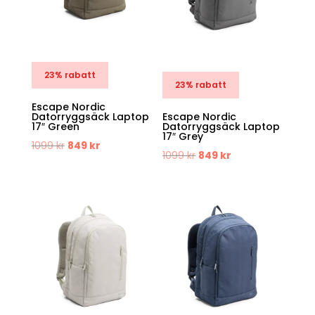
23% rabatt
23% rabatt
Escape Nordic
Datorryggsäck Laptop
Escape Nordic
17″ Green
Datorryggsäck Laptop
17″ Grey
Det
Det
1099
kr
849
kr
Det
Det
1099
kr
849
kr
ursprungliga
nuvarande
ursprungliga
nuvarande
priset
priset
priset
priset
var:
är:
var:
är:
1099 kr.
849 kr.
1099 kr.
849 kr.