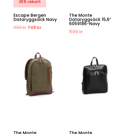
25% rabatt
Escape Bergen
The Monte
Dataryggsäck Navy
Dataryggsäck 15,6″
6059186-Navy
Det
Det
999
kr
749
kr
1599
kr
ursprungliga
nuvarande
priset
priset
var:
är:
999 kr.
749 kr.
The Monte
The Monte