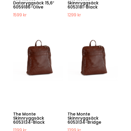
Dataryggsäck 15,6″
Skinnryggsäck
6059186-Olive
6053181-Black
1599
kr
1299
kr
The Monte
The Monte
Skinnryggsäck
Skinnryggsäck
6053134-Black
6053134-Bridge
1399
kr
1399
kr