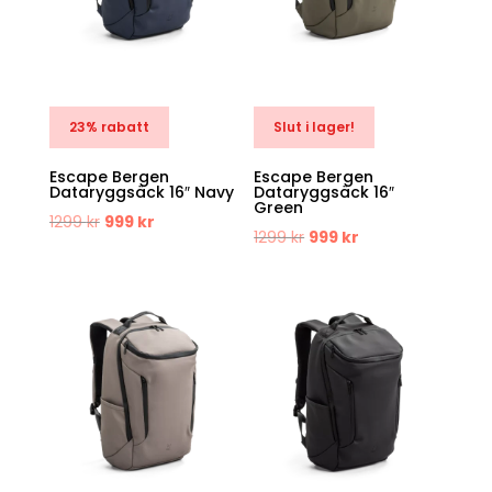
23% rabatt
Slut i lager!
Escape Bergen
Escape Bergen
Dataryggsäck 16″ Navy
Dataryggsäck 16″
Green
Det
Det
1299
kr
999
kr
Det
Det
1299
kr
999
kr
ursprungliga
nuvarande
ursprungliga
nuvarande
priset
priset
priset
priset
var:
är:
var:
är:
1299 kr.
999 kr.
1299 kr.
999 kr.