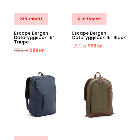
23% rabatt
Slut i lager!
Escape Bergen
Escape Bergen
Dataryggsäck 16″
Dataryggsäck 16″ Black
Taupe
Det
Det
1299
kr
999
kr
Det
Det
1299
kr
999
kr
ursprungliga
nuvarande
ursprungliga
nuvarande
priset
priset
priset
priset
var:
är:
var:
är:
1299 kr.
999 kr.
1299 kr.
999 kr.