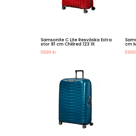
Samsonite C Lite Resväska Extra
Samso
stor 81 cm Chilired 123 lit
cm Mi
5999
kr
599