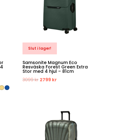
Slut i lager!
or
Samsonite Magnum Eco
 4
Resväska Forest Green Extra
Stor med 4 hjul – 81cm
Det
Det
3099
kr
2799
kr
ursprungliga
nuvarande
priset
priset
var:
är:
3099 kr.
2799 kr.