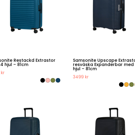
onite Restackd Extrastor
Samsonite Upscape Extrast
4 hjul – 81cm
resväska Expanderbar med
hjul – 81cm
9
kr
3499
kr