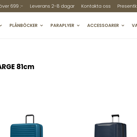
 över 699 :-
Leverans 2-8 dagar
Kontakta oss
Presentk
PLÅNBÖCKER
PARAPLYER
ACCESSOARER
V
ARGE 81cm