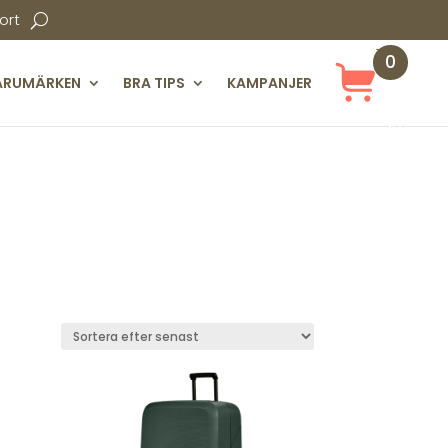
ort
0
ARUMÄRKEN
BRA TIPS
KAMPANJER
Obj
ekt