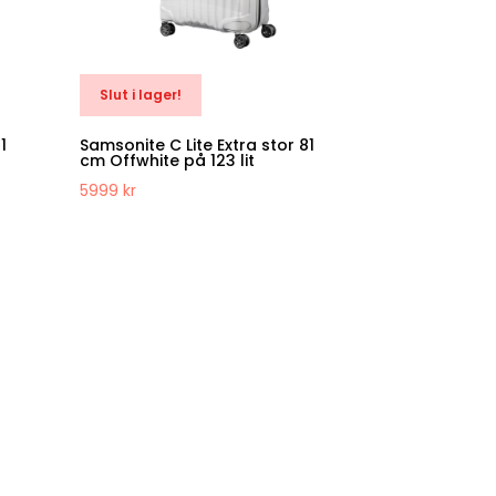
Slut i lager!
1
Samsonite C Lite Extra stor 81
cm Offwhite på 123 lit
5999
kr