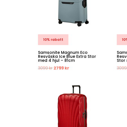
10% rabatt
10
Samsonite Magnum Eco
Sams
Resväska Ice Blue Extra Stor
Resv
med 4 hjul – 81cm
Stor
Det
Det
3099
kr
2799
kr
309
ursprungliga
nuvarande
priset
priset
var:
är:
3099 kr.
2799 kr.