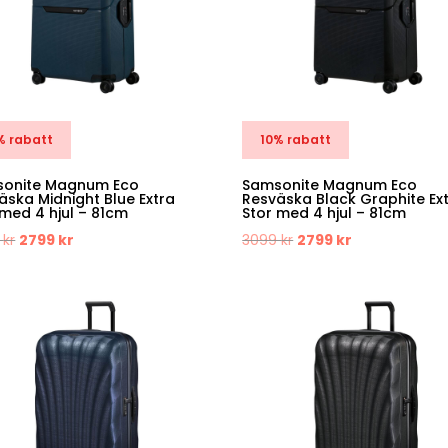
% rabatt
10% rabatt
onite Magnum Eco
Samsonite Magnum Eco
äska Midnight Blue Extra
Resväska Black Graphite Ex
 med 4 hjul – 81cm
Stor med 4 hjul – 81cm
Det
Det
Det
Det
9
kr
2799
kr
3099
kr
2799
kr
ursprungliga
nuvarande
ursprungliga
nuvarande
priset
priset
priset
priset
var:
är:
var:
är:
3099 kr.
2799 kr.
3099 kr.
2799 kr.