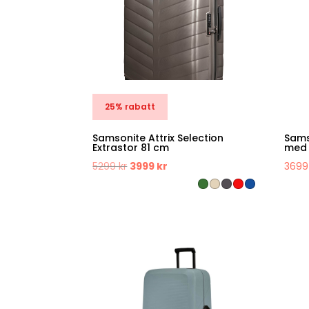
25% rabatt
Samsonite Attrix Selection
Sams
Extrastor 81 cm
med 
Det
Det
5299
kr
3999
kr
369
ursprungliga
nuvarande
priset
priset
var:
är:
5299 kr.
3999 kr.