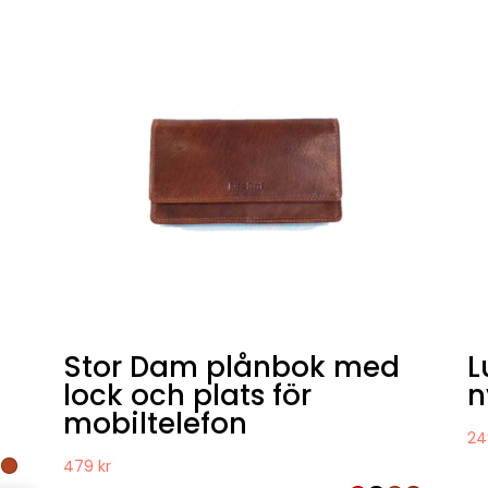
Stor Dam plånbok med
L
lock och plats för
n
mobiltelefon
2
479
kr