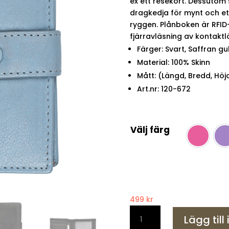
ex ett resekort. Dessutom 
dragkedja för mynt och et
ryggen. Plånboken är RFI
fjärravläsning av kontaktl
Färger: Svart, Saffran gu
Material: 100% Skinn
Mått: (Längd, Bredd, Höjd)
Art.nr: 120-672
Välj färg
fuschia
L
499
kr
A
Lägg till
Eriksson