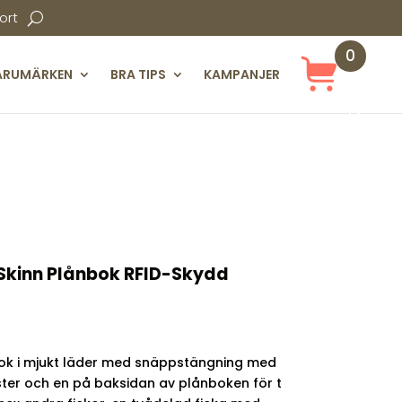
ort
0
ARUMÄRKEN
BRA TIPS
KAMPANJER
Obj
ekt
 Skinn Plånbok RFID-Skydd
bok i mjukt läder med snäppstängning med
ster och en på baksidan av plånboken för t