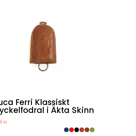
uca Ferri Klassiskt
yckelfodral i Äkta Skinn
49
kr