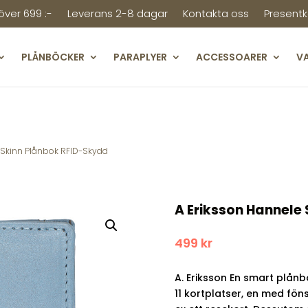
 över 699 :-
Leverans 2-8 dagar
Kontakta oss
Presentk
PLÅNBÖCKER
PARAPLYER
ACCESSOARER
V
e Skinn Plånbok RFID-Skydd
A Eriksson Hannele
499
kr
A. Eriksson En smart plån
11 kortplatser, en med fön