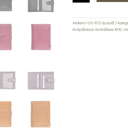
Hannele
Skinn
Plånbok
RFID-
Artikelnr:
120-672-ljusblå
Katego
Skydd
Kortplånbok-Korthållare RFID
,
VA
mängd