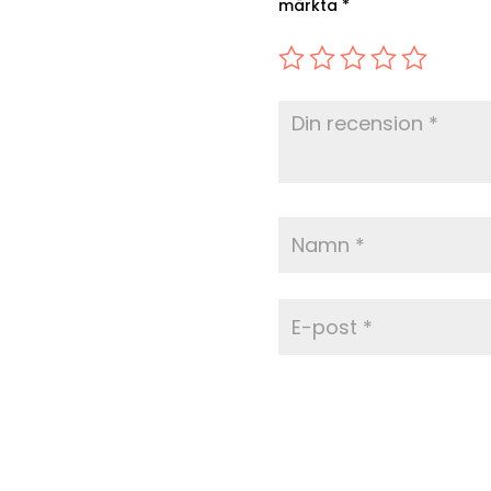
märkta
*