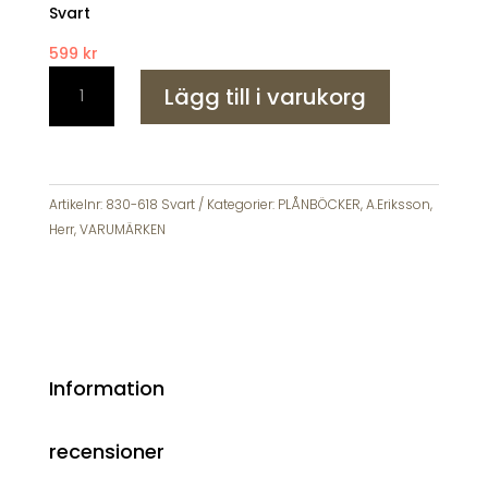
Svart
599
kr
A
Lägg till i varukorg
Eriksson
Plånbok
Skinn
Svart
10x8
Artikelnr:
830-618 Svart
Kategorier:
PLÅNBÖCKER
,
A.Eriksson
,
mängd
Herr
,
VARUMÄRKEN
Information
recensioner