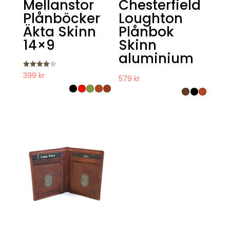
Mellanstor
Chesterfield
Plånböcker
Loughton
Äkta Skinn
Plånbok
14×9
Skinn
aluminium
Betygsat
399
kr
579
kr
t
4.00
av 5