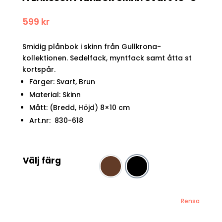
599
kr
Smidig plånbok i skinn från Gullkrona-
kollektionen. Sedelfack, myntfack samt åtta st
kortspår.
Färger: Svart, Brun
Material: Skinn
Mått: (Bredd, Höjd) 8×10 cm
Art.nr: 830-618
Välj färg
Brun
Svart
Rensa