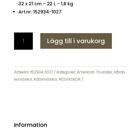
32 x 21 cm – 22 L – 1,8 kg
Art.nr: 152934-1027
American
Lägg till i varukorg
Tourister
Soundbox
Mini
47cm
Black
Artikelnr:
152934-1027
Kategorier:
American Tourister
,
Hårda
mängd
resväskor
,
Kabinväskor
,
RESVÄSKOR
Information