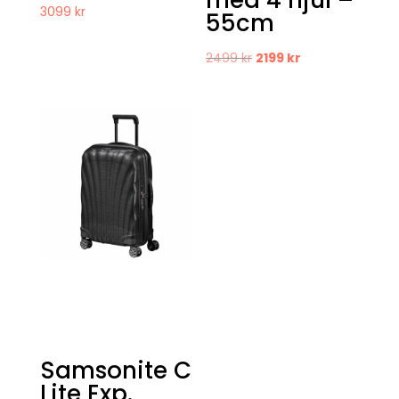
med 4 hjul –
3099
kr
55cm
Det
Det
2499
kr
2199
kr
ursprungliga
nuvarande
priset
priset
var:
är:
2499 kr.
2199 kr.
Samsonite C
Lite Exp.