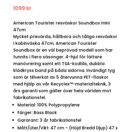
1099
kr
American Tourister resväskor Soundbox mini
47cm
Mycket prisvärda, hållbara och tåliga resväskor
i kabinväska 47cm. American Tourister
Soundbox är en väl beprövad modell som har
funnits i flera säsonger. 4-hjul för lättare
manövrering samt ett TSA-kodlås, dubbla
klädkryss band på båda sidorna. Invändigt tyg
som är tillverkat av 5 återvunna PET-flaskor
med hjälp av vår Recyclex™-materialteknik, 3
års garanti som gäller över hela världen mot
fabrikationsfel.
Material: 100% Polypropylene
Färger: Bass Black
Gararant: 3 år fabrikationsfel
Mått/Liter/Vikt: 47 cm – (Höjd Bredd Djup) 47 x