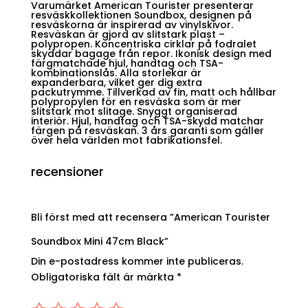
Varumärket American Tourister presenterar
resväskkollektionen Soundbox, designen på
resväskorna är inspirerad av vinylskivor.
Resväskan är gjord av slitstark plast –
polypropen. Koncentriska cirklar på fodralet
skyddar bagage från repor. Ikonisk design med
färgmatchade hjul, handtag och TSA-
kombinationslås. Alla storlekar är
expanderbara, vilket ger dig extra
packutrymme. Tillverkad av fin, matt och hållbar
polypropylen för en resväska som är mer
slitstark mot slitage. Snyggt organiserad
interiör. Hjul, handtag och TSA-skydd matchar
färgen på resväskan. 3 års garanti som gäller
över hela världen mot fabrikationsfel.
recensioner
Bli först med att recensera ”American Tourister
Soundbox Mini 47cm Black”
Din e-postadress kommer inte publiceras.
Obligatoriska fält är märkta
*