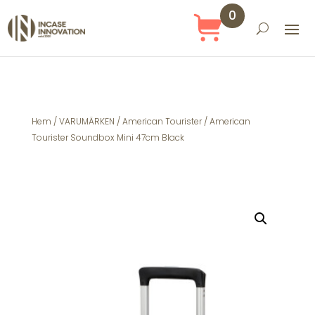
0
Obj
ekt
Hem
/
VARUMÄRKEN
/
American Tourister
/ American
Tourister Soundbox Mini 47cm Black