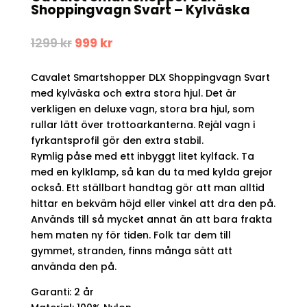
Shoppingvagn Svart – Kylväska
Det
Det
1299
kr
999
kr
ursprungliga
nuvarande
priset
priset
Cavalet Smartshopper DLX Shoppingvagn Svart
var:
är:
1299 kr.
999 kr.
med kylväska och extra stora hjul. Det är
verkligen en deluxe vagn, stora bra hjul, som
rullar lätt över trottoarkanterna. Rejäl vagn i
fyrkantsprofil gör den extra stabil.
Rymlig påse med ett inbyggt litet kylfack. Ta
med en kylklamp, så kan du ta med kylda grejor
också. Ett ställbart handtag gör att man alltid
hittar en bekväm höjd eller vinkel att dra den på.
Används till så mycket annat än att bara frakta
hem maten ny för tiden. Folk tar dem till
gymmet, stranden, finns många sätt att
använda den på.
Garanti: 2 år