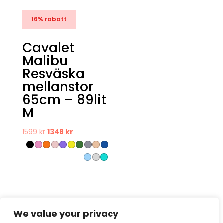
16% rabatt
Cavalet
Malibu
Resväska
mellanstor
65cm – 89lit
M
Det
Det
1599
kr
1348
kr
ursprungliga
nuvarande
priset
priset
var:
är:
1599 kr.
1348 kr.
We value your privacy