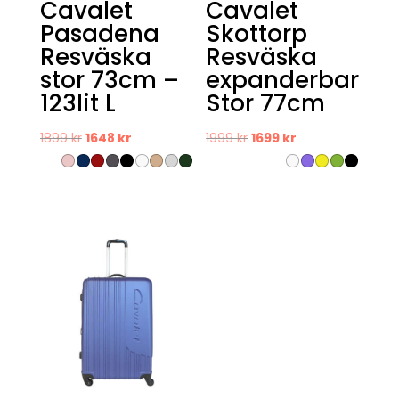
Cavalet
Cavalet
Pasadena
Skottorp
Resväska
Resväska
stor 73cm –
expanderbar
123lit L
Stor 77cm
Det
Det
Det
Det
1899
kr
1648
kr
1999
kr
1699
kr
ursprungliga
nuvarande
ursprungliga
nuvarande
priset
priset
priset
priset
var:
är:
var:
är:
1899 kr.
1648 kr.
1999 kr.
1699 kr.