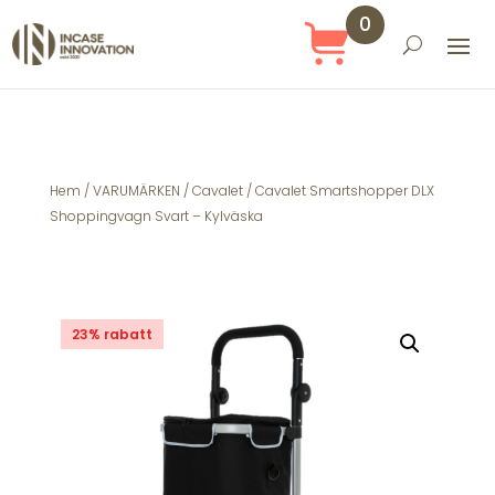
0
Obj
ekt
Hem
/
VARUMÄRKEN
/
Cavalet
/ Cavalet Smartshopper DLX
Shoppingvagn Svart – Kylväska
23% rabatt