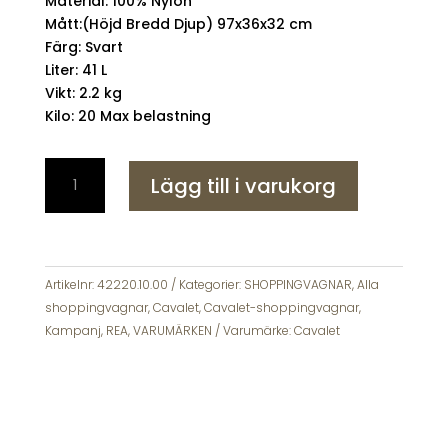
Material: 100% Nylon
Mått:(Höjd Bredd Djup) 97x36x32 cm
Färg: Svart
Liter: 41 L
Vikt: 2.2 kg
Kilo: 20 Max belastning
Cavalet
Lägg till i varukorg
Smartshopper
DLX
Shoppingvagn
Svart
-
Artikelnr:
42220.10.00
Kategorier:
SHOPPINGVAGNAR
,
Alla
Kylväska
shoppingvagnar
,
Cavalet
,
Cavalet-shoppingvagnar
,
mängd
Kampanj
,
REA
,
VARUMÄRKEN
Varumärke:
Cavalet