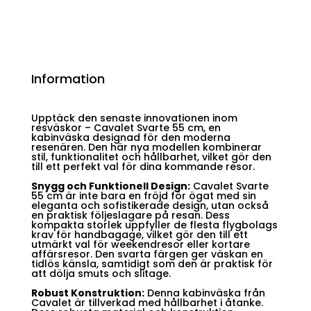
Information
Upptäck den senaste innovationen inom
resväskor – Cavalet Svarte 55 cm, en
kabinväska designad för den moderna
resenären. Den här nya modellen kombinerar
stil, funktionalitet och hållbarhet, vilket gör den
till ett perfekt val för dina kommande resor.
Snygg och Funktionell Design:
Cavalet Svarte
55 cm är inte bara en fröjd för ögat med sin
eleganta och sofistikerade design, utan också
en praktisk följeslagare på resan. Dess
kompakta storlek uppfyller de flesta flygbolags
krav för handbagage, vilket gör den till ett
utmärkt val för weekendresor eller kortare
affärsresor. Den svarta färgen ger väskan en
tidlös känsla, samtidigt som den är praktisk för
att dölja smuts och slitage.
Robust Konstruktion:
Denna kabinväska från
Cavalet är tillverkad med hållbarhet i åtanke.