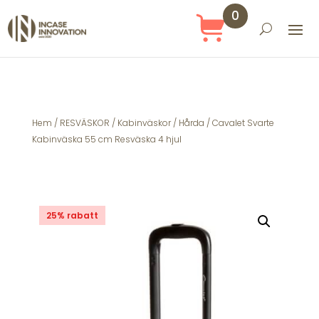
0
Obj
ekt
Hem
/
RESVÄSKOR
/
Kabinväskor
/
Hårda
/ Cavalet Svarte
Kabinväska 55 cm Resväska 4 hjul
25% rabatt