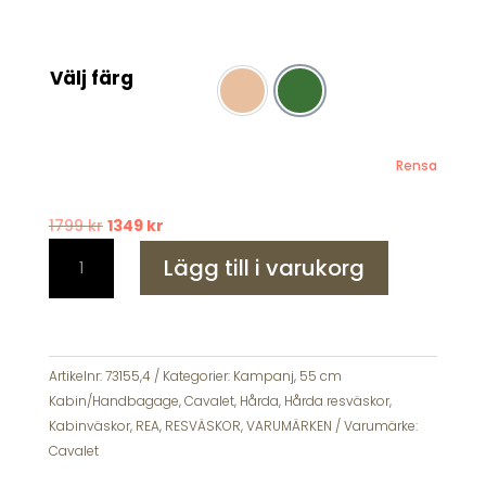
Välj färg
Champagne
Grön
Rensa
Det
Det
1799
kr
1349
kr
Cavalet
ursprungliga
nuvarande
Lägg till i varukorg
Svarte
priset
priset
Kabinväska
var:
är:
55
1799 kr.
1349 kr.
cm
Resväska
Artikelnr:
73155,4
Kategorier:
Kampanj
,
55 cm
4
Kabin/Handbagage
,
Cavalet
,
Hårda
,
Hårda resväskor
,
hjul
Kabinväskor
,
REA
,
RESVÄSKOR
,
VARUMÄRKEN
Varumärke:
mängd
Cavalet