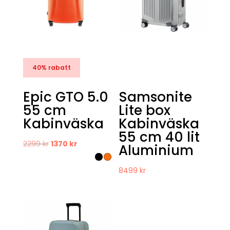
40% rabatt
Epic GTO 5.0
Samsonite
55 cm
Lite box
Kabinväska
Kabinväska
55 cm 40 lit
Det
Det
2299
kr
1370
kr
Aluminium
ursprungliga
nuvarande
priset
priset
8499
kr
var:
är:
2299 kr.
1370 kr.