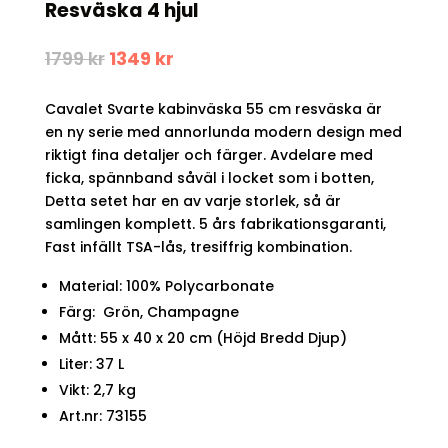
Resväska 4 hjul
Det
Det
1799
kr
1349
kr
ursprungliga
nuvarande
priset
priset
Cavalet Svarte kabinväska 55 cm resväska är
var:
är:
1799 kr.
1349 kr.
en ny serie med annorlunda modern design med
riktigt fina detaljer och färger. Avdelare med
ficka, spännband såväl i locket som i botten,
Detta setet har en av varje storlek, så är
samlingen komplett. 5 års fabrikationsgaranti,
Fast infällt TSA-lås, tresiffrig kombination.
Material: 100% Polycarbonate
Färg: Grön, Champagne
Mått: 55 x 40 x 20 cm (Höjd Bredd Djup)
Liter: 37 L
Vikt: 2,7 kg
Art.nr: 73155