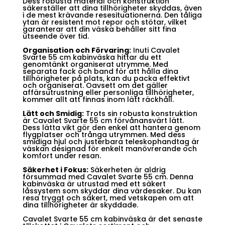
Dess robusta material och konstruktion
säkerställer att dina tillhörigheter skyddas, även
i de mest krävande resesituationerna. Den tåliga
ytan är resistent mot repor och stötar, vilket
garanterar att din väska behåller sitt fina
utseende över tid.
Organisation och Förvaring:
Inuti Cavalet
Svarte 55 cm kabinväska hittar du ett
genomtänkt organiserat utrymme. Med
separata fack och band för att hålla dina
tillhörigheter på plats, kan du packa effektivt
och organiserat. Oavsett om det gäller
affärsutrustning eller personliga tillhörigheter,
kommer allt att finnas inom lätt räckhåll.
Lätt och Smidig:
Trots sin robusta konstruktion
är Cavalet Svarte 55 cm förvånansvärt lätt.
Dess lätta vikt gör den enkel att hantera genom
flygplatser och trånga utrymmen. Med dess
smidiga hjul och justerbara teleskophandtag är
väskan designad för enkelt manövrerande och
komfort under resan.
Säkerhet i Fokus:
Säkerheten är aldrig
försummad med Cavalet Svarte 55 cm. Denna
kabinväska är utrustad med ett säkert
låssystem som skyddar dina värdesaker. Du kan
resa tryggt och säkert, med vetskapen om att
dina tillhörigheter är skyddade.
Cavalet Svarte 55 cm kabinväska är det senaste