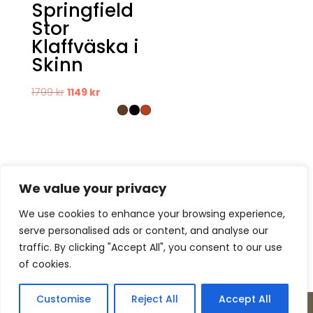
Springfield
Stor
Klaffväska i
Skinn
Det
Det
1799
kr
1149
kr
ursprungliga
nuvarande
priset
priset
var:
är:
1799 kr.
1149 kr.
We value your privacy
We use cookies to enhance your browsing experience,
serve personalised ads or content, and analyse our
Kontakt
Om oss
Köpvillkor
traffic. By clicking "Accept All", you consent to our use
Retur – Reklamation
GDPR & Cookies
of cookies.
Presentkort
Customise
Reject All
Accept All
Copyright © Incase Innovation 2026