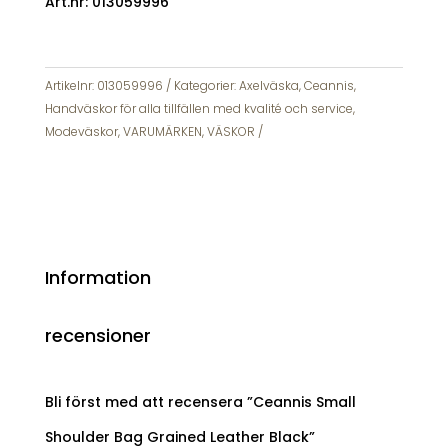
Art.nr: 013059996
Artikelnr:
013059996
Kategorier:
Axelväska
,
Ceannis
,
Handväskor för alla tillfällen med kvalité och service
,
Modeväskor
,
VARUMÄRKEN
,
VÄSKOR
Information
recensioner
Bli först med att recensera ”Ceannis Small
Shoulder Bag Grained Leather Black”