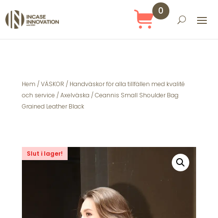
0
Obj
ekt
Hem
/
VÄSKOR
/
Handväskor för alla tillfällen med kvalité
och service
/
Axelväska
/ Ceannis Small Shoulder Bag
Grained Leather Black
Slut i lager!