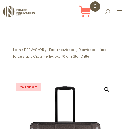
0
Obj
ekt
Hem
/
RESVÄSKOR
/
Hårda resväskor
/
Resväskor hårda
Large
/ Epic Crate Reflex Evo 76 cm Stor Glitter
7% rabatt