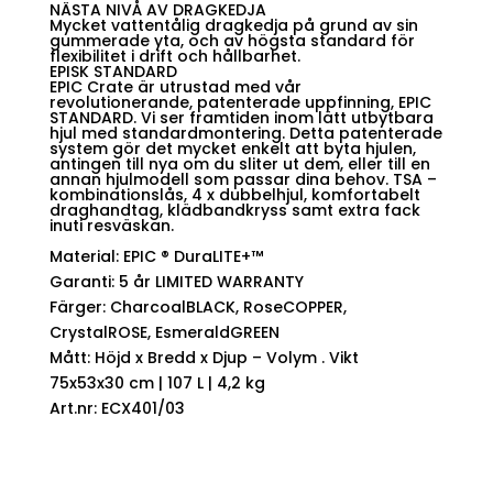
NÄSTA NIVÅ AV DRAGKEDJA
Mycket vattentålig dragkedja på grund av sin
gummerade yta, och av högsta standard för
flexibilitet i drift och hållbarhet.
EPISK STANDARD
EPIC Crate är utrustad med vår
revolutionerande, patenterade uppfinning, EPIC
STANDARD. Vi ser framtiden inom lätt utbytbara
hjul med standardmontering. Detta patenterade
system gör det mycket enkelt att byta hjulen,
antingen till nya om du sliter ut dem, eller till en
annan hjulmodell som passar dina behov. TSA –
kombinationslås, 4 x dubbelhjul, komfortabelt
draghandtag, klädbandkryss samt extra fack
inuti resväskan.
Material: EPIC ® DuraLITE+™
Garanti: 5 år LIMITED WARRANTY
Färger: CharcoalBLACK, RoseCOPPER,
CrystalROSE, EsmeraldGREEN
Mått: Höjd x Bredd x Djup – Volym . Vikt
75x53x30 cm | 107 L | 4,2 kg
Art.nr: ECX401/03