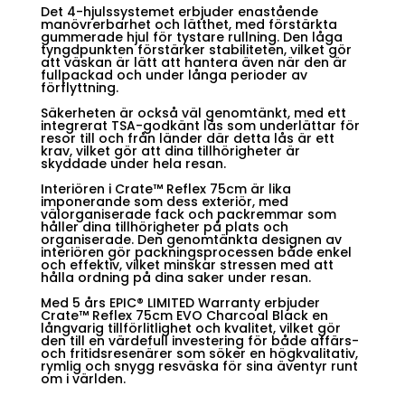
Det 4-hjulssystemet erbjuder enastående
manövrerbarhet och lätthet, med förstärkta
gummerade hjul för tystare rullning. Den låga
tyngdpunkten förstärker stabiliteten, vilket gör
att väskan är lätt att hantera även när den är
fullpackad och under långa perioder av
förflyttning.
Säkerheten är också väl genomtänkt, med ett
integrerat TSA-godkänt lås som underlättar för
resor till och från länder där detta lås är ett
krav, vilket gör att dina tillhörigheter är
skyddade under hela resan.
Interiören i Crate™ Reflex 75cm är lika
imponerande som dess exteriör, med
välorganiserade fack och packremmar som
håller dina tillhörigheter på plats och
organiserade. Den genomtänkta designen av
interiören gör packningsprocessen både enkel
och effektiv, vilket minskar stressen med att
hålla ordning på dina saker under resan.
Med 5 års EPIC® LIMITED Warranty erbjuder
Crate™ Reflex 75cm EVO Charcoal Black en
långvarig tillförlitlighet och kvalitet, vilket gör
den till en värdefull investering för både affärs-
och fritidsresenärer som söker en högkvalitativ,
rymlig och snygg resväska för sina äventyr runt
om i världen.