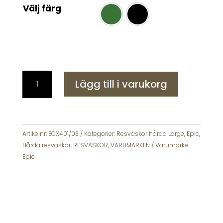
Välj färg
Grön
Svart
Epic
Lägg till i varukorg
Crate
Reflex
Evo
76
cm
Artikelnr:
ECX401/03
Kategorier:
Resväskor hårda Large
,
Epic
,
Stor
Hårda resväskor
,
RESVÄSKOR
,
VARUMÄRKEN
Varumärke:
Glitter
Epic
mängd