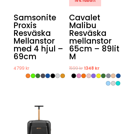
16% rabatt
Samsonite
Cavalet
Proxis
Malibu
Resväska
Resväska
Mellanstor
mellanstor
med 4 hjul –
65cm – 89lit
69cm
M
Det
Det
4799
kr
1599
kr
1348
kr
ursprungliga
nuvarande
priset
priset
var:
är:
1599 kr.
1348 kr.