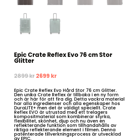
Epic Crate Reflex Evo 76 cm Stor
Glitter
Det
Det
2899
kr
2699
kr
ursprungliga
nuvarande
priset
priset
Epic Crate Reflex Evo Hård Stor 76 cm Glitter.
var:
är:
Den unika Crate Reflex är tillbaka i en ny form
2899 kr.
2699 kr.
och är här för att fira dig. Detta vackra material
har alla ingredienser och alla egenskaper hos
DuraLITE+ men det är väldigt speciellt. Crate
Reflex EVO är utrustad med ett trelagers
kompositmaterial som kombinerar styrka,
flexibilitet, skönhet, djup och nu även en
reflekterande funktion som tillhandahålls av
riktiga reflekterande element i filmen. Denna
patenterade tillverkningsprocess är utvecklad
av EPIC.