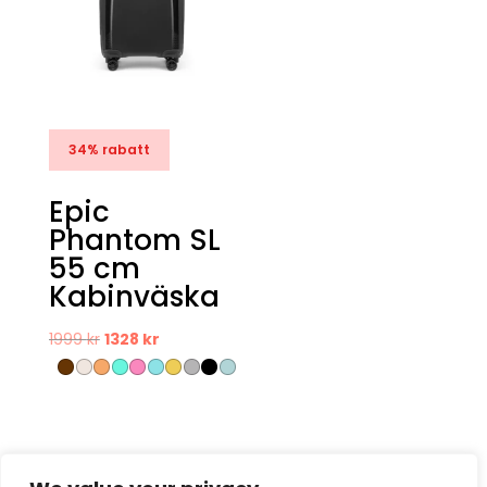
34% rabatt
Epic
Phantom SL
55 cm
Kabinväska
Det
Det
1999
kr
1328
kr
ursprungliga
nuvarande
priset
priset
var:
är:
1999 kr.
1328 kr.