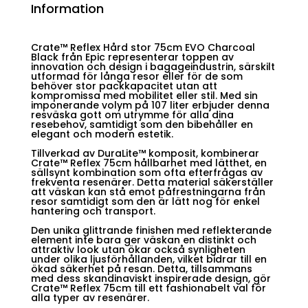
Information
Crate™ Reflex Hård stor 75cm EVO Charcoal
Black från Epic representerar toppen av
innovation och design i bagageindustrin, särskilt
utformad för långa resor eller för de som
behöver stor packkapacitet utan att
kompromissa med mobilitet eller stil. Med sin
imponerande volym på 107 liter erbjuder denna
resväska gott om utrymme för alla dina
resebehov, samtidigt som den bibehåller en
elegant och modern estetik.
Tillverkad av DuraLite™ komposit, kombinerar
Crate™ Reflex 75cm hållbarhet med lätthet, en
sällsynt kombination som ofta efterfrågas av
frekventa resenärer. Detta material säkerställer
att väskan kan stå emot påfrestningarna från
resor samtidigt som den är lätt nog för enkel
hantering och transport.
Den unika glittrande finishen med reflekterande
element inte bara ger väskan en distinkt och
attraktiv look utan ökar också synligheten
under olika ljusförhållanden, vilket bidrar till en
ökad säkerhet på resan. Detta, tillsammans
med dess skandinaviskt inspirerade design, gör
Crate™ Reflex 75cm till ett fashionabelt val för
alla typer av resenärer.