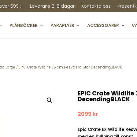
 över 699 :-
Leverans 2-8 dagar
Kontakta oss
Presentk
PLÅNBÖCKER
PARAPLYER
ACCESSOARER
V
da Large
/ EPIC Crate Wildlife 75 cm Resväska Stor DecendingBLACK
EPIC Crate Wildlife
DecendingBLACK
2099
kr
Epic Crate EX Wildlife Res
med en hyllning till konst.