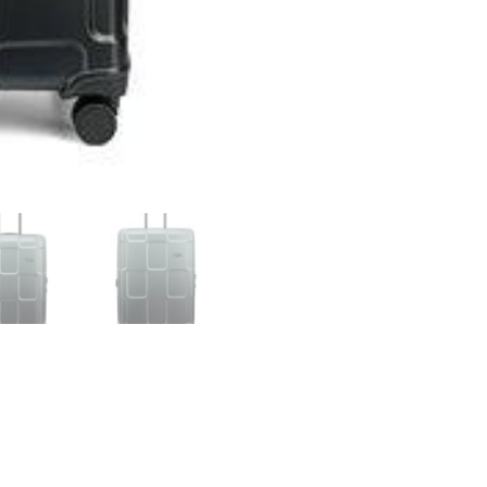
DecendingBLACK
mängd