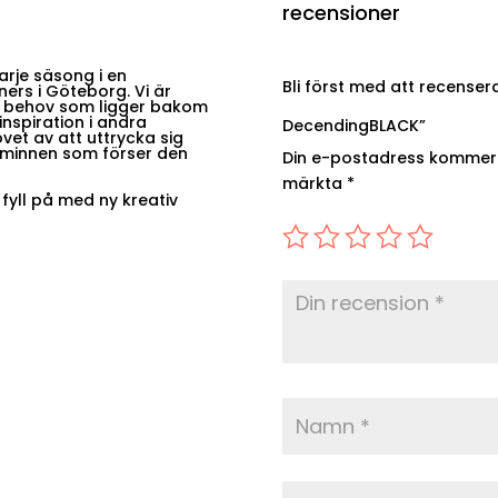
recensioner
varje säsong i en
Bli först med att recenser
ers i Göteborg. Vi är
a behov som ligger bakom
inspiration i andra
DecendingBLACK”
vet av att uttrycka sig
 minnen som förser den
Din e-postadress kommer i
märkta
*
h fyll på med ny kreativ