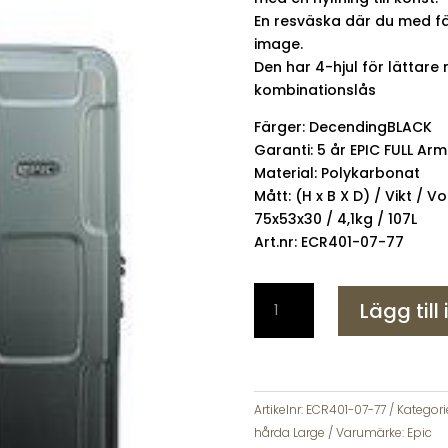
En resväska där du med fär
image.
Den har 4-hjul för lättare
kombinationslås
Färger: DecendingBLACK
Garanti: 5 år EPIC FULL Ar
Material: Polykarbonat
Mått: (H x B X D) / Vikt / V
75x53x30 / 4,1kg / 107L
Art.nr: ECR401-07-77
EPIC
Lägg till
Crate
Wildlife
75
cm
Resväska
Artikelnr:
ECR401-07-77
Kategori
Stor
hårda Large
Varumärke:
Epic