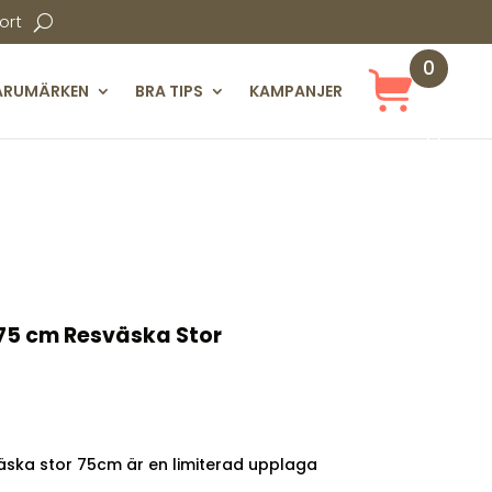
ort
0
ARUMÄRKEN
BRA TIPS
KAMPANJER
Obj
ekt
 75 cm Resväska Stor
väska stor 75cm är en limiterad upplaga