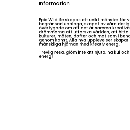
Information
Epic Wildlife skapas ett unikt mönster för 
begränsad upplaga, skapat av våra design
övertygade om att det är samma kreativ
drömmarna att utforska världen, att hitta 
kulturer, möten, dofter och mat som i beho
genom konst. Alla nya upplevelser skapar
mänskliga hjärnan med kreativ energi.
Trevlig resa, glöm inte att njuta, ha kul oc
energi!