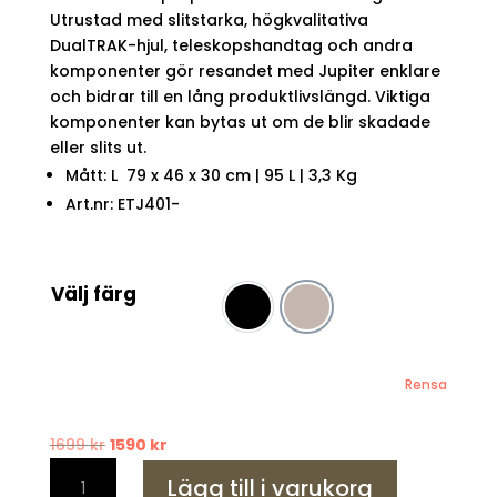
Utrustad med slitstarka, högkvalitativa
DualTRAK-hjul, teleskopshandtag och andra
komponenter gör resandet med Jupiter enklare
och bidrar till en lång produktlivslängd. Viktiga
komponenter kan bytas ut om de blir skadade
eller slits ut.
Mått: L 79 x 46 x 30 cm | 95 L | 3,3 Kg
Art.nr: ETJ401-
Välj färg
Black
Grey
Rensa
Det
Det
1699
kr
1590
kr
EPIC
ursprungliga
nuvarande
Lägg till i varukorg
Jupiter
priset
priset