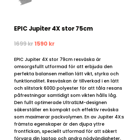
EPIC Jupiter 4X stor 75cm
Det
Det
1699
kr
1590
kr
ursprungliga
nuvarande
priset
priset
EPIC Jupiter 4X stor 79cm resväska är
var:
är:
1699 kr.
1590 kr.
omsorgsfullt utformad för att erbjuda den
perfekta balansen mellan lätt vikt, styrka och
funktionalitet. Resväskan är tillverkad i en lätt
och slitstark 600D polyester för att tåla resans
påfrestningar samtidigt som vikten hålls låg.
Den fullt optimerade UltraSLIM-designen
säkerställer en kompakt och effektiv reväska
som maximerar packvolymen. En av Jupiter 4X:s
främsta egenskaper är den djupa yttre
frontfickan, speciellt utformad för att säkert
förvara din laptop och andra nödvändigheter.