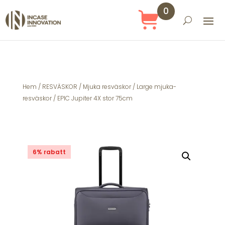
0
Obj
ekt
Hem
/
RESVÄSKOR
/
Mjuka resväskor
/
Large mjuka-
resväskor
/ EPIC Jupiter 4X stor 75cm
6% rabatt