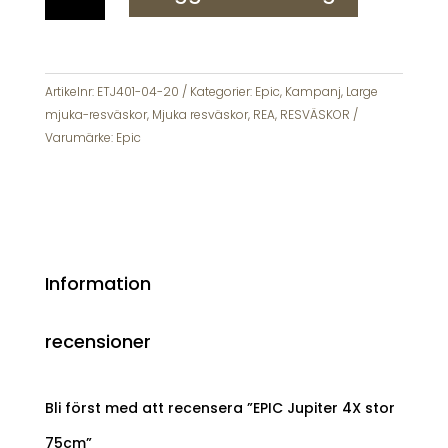
4X
var:
är:
stor
1699 kr.
1590 kr.
75cm
mängd
Artikelnr:
ETJ401-04-20
Kategorier:
Epic
,
Kampanj
,
Large
mjuka-resväskor
,
Mjuka resväskor
,
REA
,
RESVÄSKOR
Varumärke:
Epic
Information
recensioner
Bli först med att recensera ”EPIC Jupiter 4X stor
75cm”