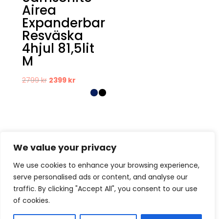
Airea
Expanderbar
Resväska
4hjul 81,5lit
M
Det
Det
2799
kr
2399
kr
ursprungliga
nuvarande
priset
priset
var:
är:
2799 kr.
2399 kr.
We value your privacy
We use cookies to enhance your browsing experience,
serve personalised ads or content, and analyse our
Kontakt
Om oss
Köpvillkor
traffic. By clicking "Accept All", you consent to our use
Retur – Reklamation
GDPR & Cookies
of cookies.
Presentkort