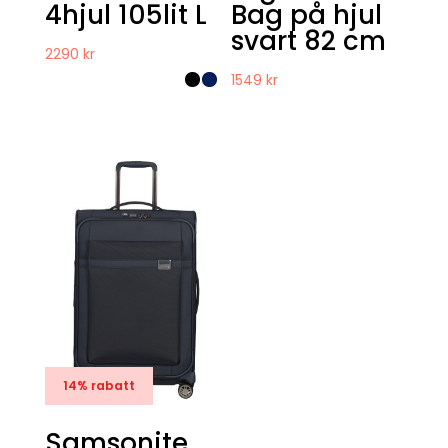
4hjul 105lit L
Bag på hjul
svart 82 cm
2290
kr
1549
kr
14% rabatt
Samsonite