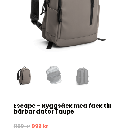
Escape – Ryggsäck med fack till
bärbar dator Taupe
Det
Det
1199
kr
999
kr
ursprungliga
nuvarande