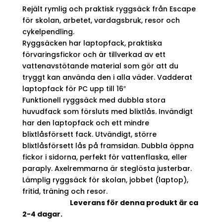
priset
priset
Rejält rymlig och praktisk ryggsäck från Escape
var:
är:
1199 kr.
999 kr.
för skolan, arbetet, vardagsbruk, resor och
cykelpendling.
Ryggsäcken har laptopfack, praktiska
förvaringsfickor och är tillverkad av ett
vattenavstötande material som gör att du
tryggt kan använda den i alla väder. Vadderat
laptopfack för PC upp till 16″
Funktionell ryggsäck med dubbla stora
huvudfack som försluts med blixtlås. Invändigt
har den laptopfack och ett mindre
blixtlåsförsett fack. Utvändigt, större
blixtlåsförsett lås på framsidan. Dubbla öppna
fickor i sidorna, perfekt för vattenflaska, eller
paraply. Axelremmarna är steglösta justerbar.
Lämplig ryggsäck för skolan, jobbet (laptop),
fritid, träning och resor.
Leverans för denna produkt är ca
2-4 dagar.