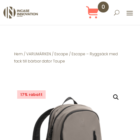
0
Obj
ekt
Hem
/
VARUMÄRKEN
/
Escape
/ Escape – Ryggsäck med
fack till bärbar dator Taupe
17% rabatt