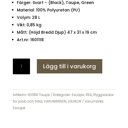
Färger: Svart – (Black), Taupe, Green
Material: 100% Polyuretan (PU)
Volym: 28 L
Vikt: 0,85 kg
Mått: (Höjd Bredd Djup) 47 x 31 x 19 cm
Art.nr: 1601118
Escape
Lägg till i varukorg
-
Ryggsäck
med
fack
till
Artikelnr:
1601118 Taupe
Kategorier:
Escape
,
REA
,
Ryggsäckar
bärbar
för jobb och fritid
,
VARUMÄRKEN
,
VÄSKOR
Varumärke:
dator
Escape
Taupe
mängd