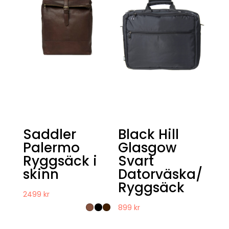
Saddler
Black Hill
Palermo
Glasgow
Ryggsäck i
Svart
skinn
Datorväska/
Ryggsäck
2499
kr
899
kr