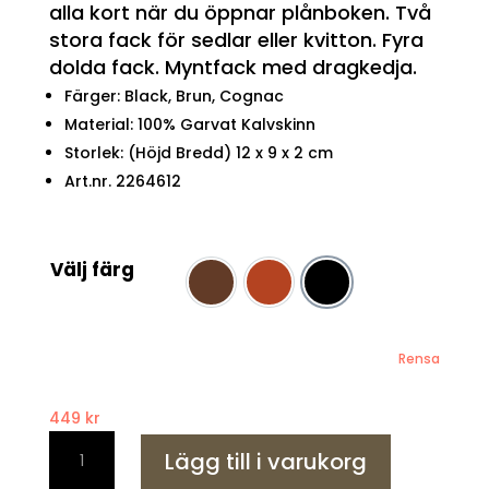
alla kort när du öppnar plånboken. Två
stora fack för sedlar eller kvitton. Fyra
dolda fack. Myntfack med dragkedja.
Färger: Black, Brun, Cognac
Material: 100% Garvat Kalvskinn
Storlek: (Höjd Bredd) 12 x 9 x 2 cm
Art.nr. 2264612
Välj färg
Brun
Cognac
Svart
Rensa
449
kr
Le
Lägg till i varukorg
Salle