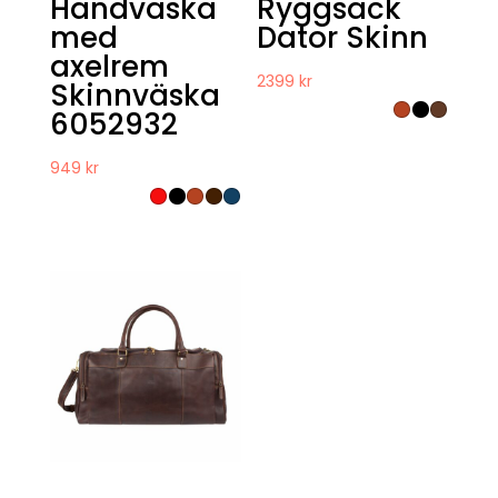
Handväska
Ryggsäck
med
Dator Skinn
axelrem
2399
kr
Skinnväska
6052932
949
kr