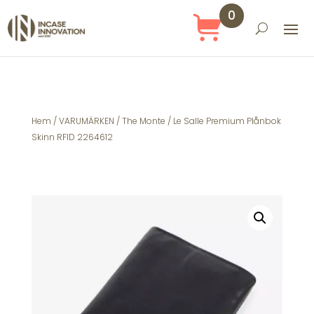
0
Obj
ekt
Hem
/
VARUMÄRKEN
/
The Monte
/ Le Salle Premium Plånbok
Skinn RFID 2264612