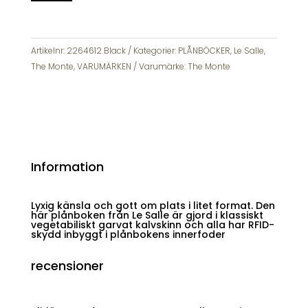
Premium
Plånbok
Skinn
RFID
Artikelnr:
2264612 Black
Kategorier:
PLÅNBÖCKER
,
Le Salle
,
2264612
The Monte
,
VARUMÄRKEN
Varumärke:
The Monte
mängd
Information
Lyxig känsla och gott om plats i litet format. Den
här plånboken från Le Salle är gjord i klassiskt
vegetabiliskt garvat kalvskinn och alla har RFID-
skydd inbyggt i plånbokens innerfoder
recensioner