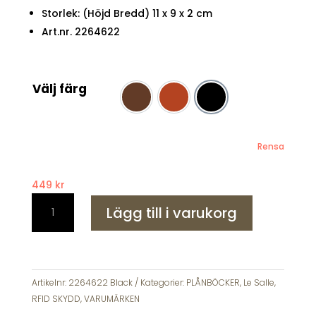
Storlek: (Höjd Bredd) 11 x 9 x 2 cm
Art.nr. 2264622
Välj färg
Brun
Cognac
Svart
Rensa
449
kr
Le
Lägg till i varukorg
Salle
Premium
Plånbok
Skinn
RFID
Artikelnr:
2264622 Black
Kategorier:
PLÅNBÖCKER
,
Le Salle
,
2264622
RFID SKYDD
,
VARUMÄRKEN
mängd