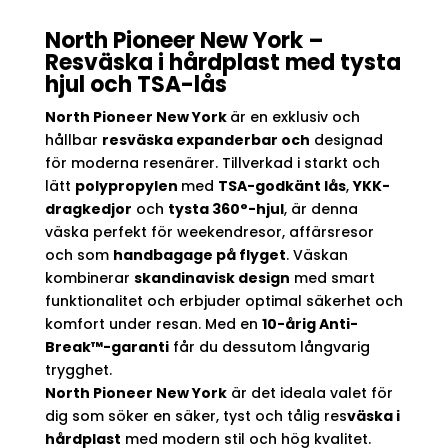
North Pioneer New York –
Resväska i hårdplast med tysta
hjul och TSA-lås
North Pioneer New York
är en exklusiv och
hållbar
resväska expanderbar och
designad
för moderna resenärer. Tillverkad i starkt och
lätt
polypropylen
med
TSA-godkänt lås
,
YKK-
dragkedjor
och
tysta 360°-hjul
, är denna
väska perfekt för weekendresor, affärsresor
och som
handbagage på flyget
. Väskan
kombinerar
skandinavisk design
med smart
funktionalitet och erbjuder optimal säkerhet och
komfort under resan. Med en
10-årig Anti-
Break™-garanti
får du dessutom långvarig
trygghet.
North Pioneer New York
är det ideala valet för
dig som söker en säker, tyst och tålig res
väska i
hårdplast
med modern stil och hög kvalitet.