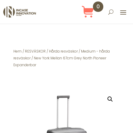
0
Obj
ekt
Hem
/
RESVÄSKOR
/
Hårda resväskor
/
Medium - hårda
resväskor
/ New York Mellan 67cm Grey North Pioneer
Expanderbar