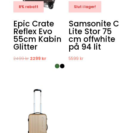
8% rabatt
Slut i lager!
Epic Crate
Samsonite C
Reflex Evo
Lite Stor 75
55cm Kabin
cm offwhite
Glitter
på 94 lit
Det
Det
2499
kr
2299
kr
5599
kr
ursprungliga
nuvarande
priset
priset
var:
är:
2499 kr.
2299 kr.