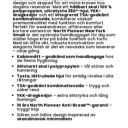
design och skapad för att möta kraven hos
dagens resenärer. Med ett
hållbart skal i 100 %
polypropylen
,
ultratysta 360°-hjul
,
YKK-
dragkedjor
och ett
integrerat TSA-godkänt
kombinationslås
, kombinerar väskan
premiumkvalitet med funktion och komfort.
Perfekt för weekendresor, affärsresor eller
kortare semestrar.
North Pioneer New York
Small
är det optimala handbagaget för dig som
ställer höga krav på både funktion och form.
Med sin lätta vikt, robusta konstruktion och
eleganta finish är det en resväska som levererar
– varje gång.
Kabinmått – godkänd som handbagage
hos
de flesta flygbolag
Slitstarkt skal i polypropylen
– tål stötar och
hantering
Tysta, lättrullade hjul
för smidig rörelse i alla
riktningar
TSA-godkänt kombinationslås
– trygg och
säker resa
YKK-dragkedjor
– extra slitstyrka och lång
livslängd
10 års North Pioneer Anti-Break™-garanti
–
tryggt köp
Stilren och tidlös design inspirerad av
skandinavisk minimalism