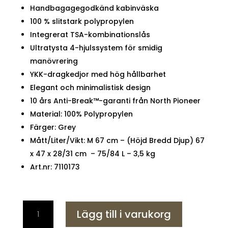
Handbagagegodkänd kabinväska
100 % slitstark polypropylen
Integrerat TSA-kombinationslås
Ultratysta 4-hjulssystem för smidig
manövrering
YKK-dragkedjor med hög hållbarhet
Elegant och minimalistisk design
10 års Anti-Break™-garanti från North Pioneer
Material: 100% Polypropylen
Färger: Grey
Mått/Liter/Vikt: M 67 cm – (Höjd Bredd Djup) 67
x 47 x 28/31 cm – 75/84 L – 3,5 kg
Art.nr: 7110173
New
Lägg till i varukorg
York