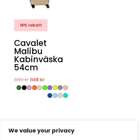
18% rabatt
Cavalet
Malibu
Kabinväska
54cm
Det
Det
1399
kr
1148
kr
ursprungliga
nuvarande
priset
priset
var:
är:
1399 kr.
1148 kr.
We value your privacy