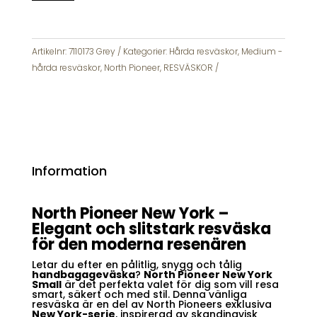
Mellan
67cm
Grey
North
Artikelnr:
7110173 Grey
Kategorier:
Hårda resväskor
,
Medium -
Pioneer
hårda resväskor
,
North Pioneer
,
RESVÄSKOR
Expanderbar
mängd
Information
North Pioneer New York –
Elegant och slitstark resväska
för den moderna resenären
Letar du efter en pålitlig, snygg och tålig
handbagageväska
?
North Pioneer New York
Small
är det perfekta valet för dig som vill resa
smart, säkert och med stil. Denna vänliga
resväska är en del av North Pioneers exklusiva
New York-serie
, inspirerad av skandinavisk