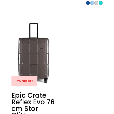
priset
priset
priset
priset
var:
är:
var:
är:
1499 kr.
1248 kr.
1399 kr.
1148 kr.
7% rabatt
Epic Crate
Reflex Evo 76
cm Stor