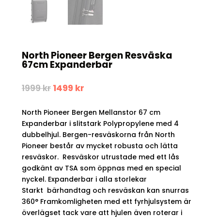
North Pioneer Bergen Resväska
67cm Expanderbar
Det
Det
1999
kr
1499
kr
ursprungliga
nuvarande
priset
priset
North Pioneer Bergen Mellanstor 67 cm
var:
är:
1999 kr.
1499 kr.
Expanderbar i slitstark Polypropylene med 4
dubbelhjul. Bergen-resväskorna från North
Pioneer består av mycket robusta och lätta
resväskor. Resväskor utrustade med ett lås
godkänt av TSA som öppnas med en special
nyckel. Expanderbar i alla storlekar
Starkt bärhandtag och resväskan kan snurras
360° Framkomligheten med ett fyrhjulsystem är
överlägset tack vare att hjulen även roterar i