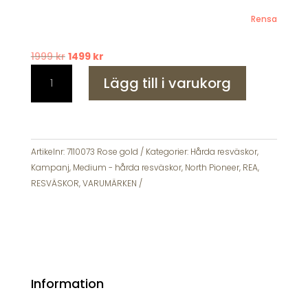
Rensa
Det
Det
1999
kr
1499
kr
North
ursprungliga
nuvarande
Lägg till i varukorg
Pioneer
priset
priset
Bergen
var:
är:
Resväska
1999 kr.
1499 kr.
67cm
Expanderbar
Artikelnr:
7110073 Rose gold
Kategorier:
Hårda resväskor
,
mängd
Kampanj
,
Medium - hårda resväskor
,
North Pioneer
,
REA
,
RESVÄSKOR
,
VARUMÄRKEN
Information