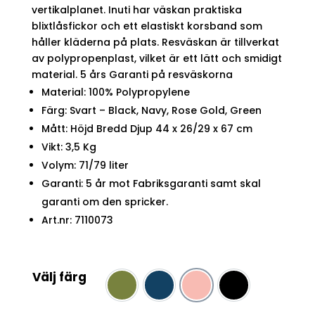
vertikalplanet. Inuti har väskan praktiska
blixtlåsfickor och ett elastiskt korsband som
håller kläderna på plats. Resväskan är tillverkat
av polypropenplast, vilket är ett lätt och smidigt
material. 5 års Garanti på resväskorna
Material: 100% Polypropylene
Färg: Svart – Black, Navy, Rose Gold, Green
Mått: Höjd Bredd Djup 44 x 26/29 x 67 cm
Vikt: 3,5 Kg
Volym: 71/79 liter
Garanti: 5 år mot Fabriksgaranti samt skal
garanti om den spricker.
Art.nr: 7110073
Välj färg
green
Navy
rose
Svart