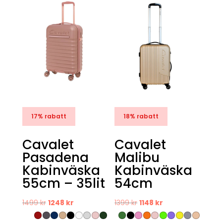
17% rabatt
18% rabatt
Cavalet
Cavalet
Pasadena
Malibu
Kabinväska
Kabinväska
55cm – 35lit
54cm
Det
Det
Det
Det
1499
kr
1248
kr
1399
kr
1148
kr
ursprungliga
nuvarande
ursprungliga
nuvarande