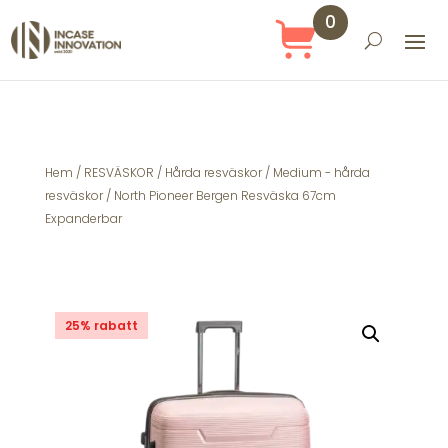
0
Obj
ekt
Hem
/
RESVÄSKOR
/
Hårda resväskor
/
Medium - hårda
resväskor
/ North Pioneer Bergen Resväska 67cm
Expanderbar
25% rabatt