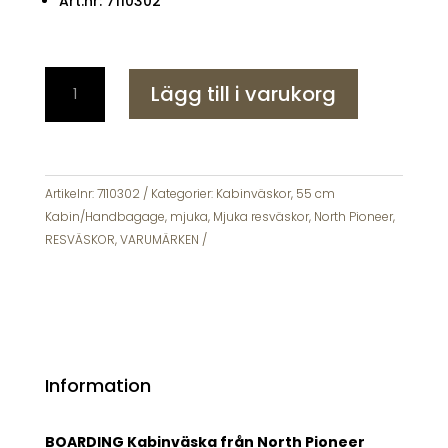
Art.nr: 7110302
North
Lägg till i varukorg
Pioneer
BOARDING
Resväska
Kabin
55cm
Artikelnr:
7110302
Kategorier:
Kabinväskor
,
55 cm
Exp
Kabin/Handbagage
,
mjuka
,
Mjuka resväskor
,
North Pioneer
,
med
RESVÄSKOR
,
VARUMÄRKEN
4
hjul
mängd
Information
BOARDING Kabinväska från North Pioneer