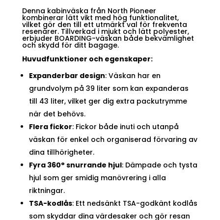
Denna kabinväska från North Pioneer
kombinerar lätt vikt med hög funktionalitet,
vilket gör den till ett utmärkt val för frekventa
resenärer. Tillverkad i mjukt och lätt polyester,
erbjuder BOARDING-väskan både bekvämlighet
och skydd för ditt bagage.
Huvudfunktioner och egenskaper:
Expanderbar design
: Väskan har en
grundvolym på 39 liter som kan expanderas
till 43 liter, vilket ger dig extra packutrymme
när det behövs.
Flera fickor
: Fickor både inuti och utanpå
väskan för enkel och organiserad förvaring av
dina tillhörigheter.
Fyra 360° snurrande hjul
: Dämpade och tysta
hjul som ger smidig manövrering i alla
riktningar.
TSA-kodlås
: Ett nedsänkt TSA-godkänt kodlås
som skyddar dina värdesaker och gör resan