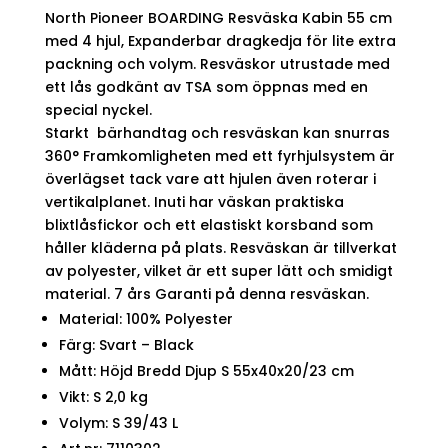
North Pioneer BOARDING Resväska Kabin 55 cm
med 4 hjul, Expanderbar dragkedja för lite extra
packning och volym. Resväskor utrustade med
ett lås godkänt av TSA som öppnas med en
special nyckel.
Starkt bärhandtag och resväskan kan snurras
360° Framkomligheten med ett fyrhjulsystem är
överlägset tack vare att hjulen även roterar i
vertikalplanet. Inuti har väskan praktiska
blixtlåsfickor och ett elastiskt korsband som
håller kläderna på plats. Resväskan är tillverkat
av polyester, vilket är ett super lätt och smidigt
material. 7 års Garanti på denna resväskan.
Material: 100% Polyester
Färg: Svart – Black
Mått: Höjd Bredd Djup S 55x40x20/23 cm
Vikt: S 2,0 kg
Volym: S 39/43 L