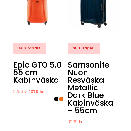
40% rabatt
Slut i lager!
Epic GTO 5.0
Samsonite
55 cm
Nuon
Kabinväska
Resväska
Metallic
Det
Det
2299
kr
1370
kr
Dark Blue
ursprungliga
nuvarande
Kabinväska
priset
priset
– 55cm
var:
är:
2299 kr.
1370 kr.
3099
kr