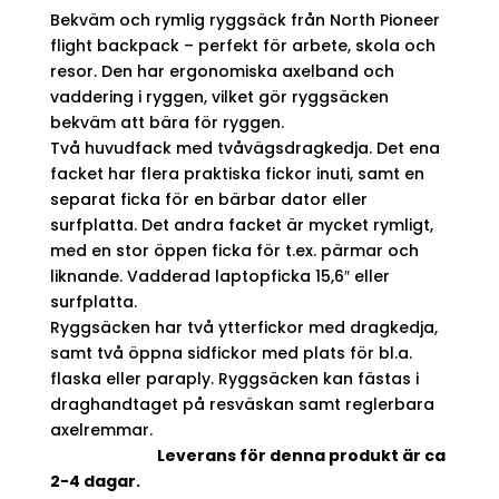
Bekväm och rymlig ryggsäck från North Pioneer
flight backpack – perfekt för arbete, skola och
resor. Den har ergonomiska axelband och
vaddering i ryggen, vilket gör ryggsäcken
bekväm att bära för ryggen.
Två huvudfack med tvåvägsdragkedja. Det ena
facket har flera praktiska fickor inuti, samt en
separat ficka för en bärbar dator eller
surfplatta. Det andra facket är mycket rymligt,
med en stor öppen ficka för t.ex. pärmar och
liknande. Vadderad laptopficka 15,6″ eller
surfplatta.
Ryggsäcken har två ytterfickor med dragkedja,
samt två öppna sidfickor med plats för bl.a.
flaska eller paraply. Ryggsäcken kan fästas i
draghandtaget på resväskan samt reglerbara
axelremmar.
Leverans för denna produkt är ca
2-4 dagar.