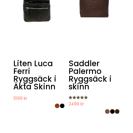
Liten Luca
Saddler
Ferri
Palermo
Ryggsäck i
Ryggsäck i
Äkta Skinn
skinn
1099
kr
Betygsatt
2499
kr
5.00
av 5