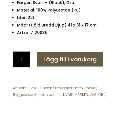
Färger: Svart – (Black), Grå
Material: 100% Polyuretan (PU)
Liter: 22L
Mått: (Höjd Bredd Djup) 41 x 31 x 17 cm
Art.nr: 7120036
North
Lägg till i varukorg
Pioneer
Flight
Backpack
Black
-
Artikelnr:
7120036 Black
Kategorier:
North Pioneer
,
Svart
Ryggsäckar för jobb och fritid
,
VARUMÄRKEN
,
VÄSKOR
mängd