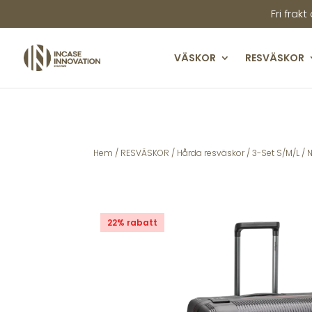
Fri frakt
VÄSKOR
RESVÄSKOR
Hem
/
RESVÄSKOR
/
Hårda resväskor
/
3-Set S/M/L
/ 
22% rabatt