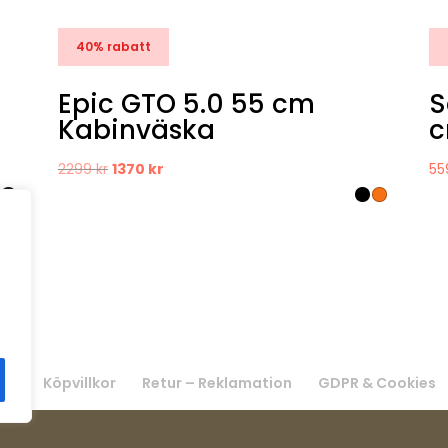
40% rabatt
6
Epic GTO 5.0 55 cm
S
Kabinväska
c
Det
Det
2299
kr
1370
kr
5
ursprungliga
nuvarande
priset
priset
var:
är:
2299 kr.
1370 kr.
ss
Köpvillkor
Retur – Reklamation
GDPR & Cookies