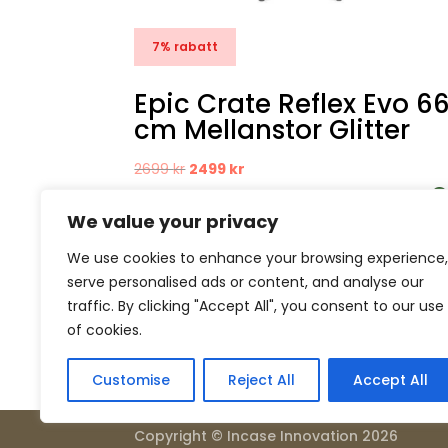
7% rabatt
Epic Crate Reflex Evo 6
cm Mellanstor Glitter
Det
Det
2699
kr
2499
kr
ursprungliga
nuvarande
We value your privacy
priset
priset
var:
är:
We use cookies to enhance your browsing experience,
2699 kr.
2499 kr.
serve personalised ads or content, and analyse our
traffic. By clicking "Accept All", you consent to our use
of cookies.
Customise
Reject All
Accept All
Kontakt
Om o
Copyright © Incase Innovation 2026