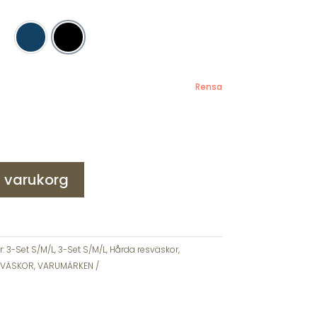
Navy
Svart
Rensa
 i varukorg
r:
3-Set S/M/L
,
3-Set S/M/L
,
Hårda resväskor
,
SVÄSKOR
,
VARUMÄRKEN