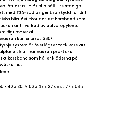
en lätt att rulla åt alla håll. Tre stadiga
ett med TSA-kodlås ger bra skydd för ditt
ktiska blixtlåsfickor och ett korsband som
Väskan är tillverkad av polypropylene,
 smidigt material.
sväskan kan snurras 360°
yrhjulsystem är överlägset tack vare att
kalplanet. Inuti har väskan praktiska
stiskt korsband som håller kläderna på
esväskorna.
ylene
5 x 40 x 20, M 66 x 47 x 27 cm, L 77 x 54 x