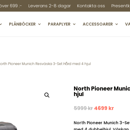
 över 699 :-
Leverans 2-8 dagar
Kontakta oss
Presentk
PLÅNBÖCKER
PARAPLYER
ACCESSOARER
V
North Pioneer Munich Resväska 3-Set Hård med 4 hjul
North Pioneer Muni
hjul
Det
Det
5999
kr
4699
kr
ursprungliga
nuva
priset
priset
North Pioneer Munich 3-Set
var:
är:
5999 kr.
4699 k
med 4 dubbelhjul. Väskan 