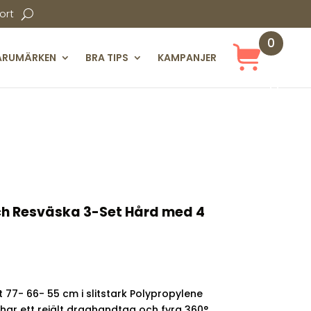
ort
0
ARUMÄRKEN
BRA TIPS
KAMPANJER
Obj
ekt
ch Resväska 3-Set Hård med 4
rande
 77- 66- 55 cm i slitstark Polypropylene
r.
har ett rejält draghandtag och fyra 360°