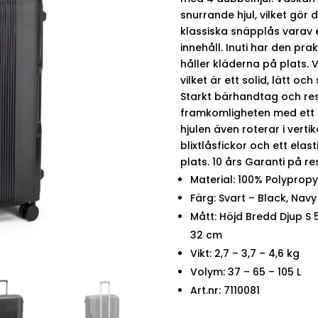
snurrande hjul, vilket gör d
klassiska snäpplås varav 
innehåll. Inuti har den pra
håller kläderna på plats. 
vilket är ett solid, lätt och
Starkt bärhandtag och re
framkomligheten med ett f
hjulen även roterar i verti
blixtlåsfickor och ett ela
plats. 10 års Garanti på r
Material: 100% Polyprop
Färg: Svart – Black, Navy
Mått: Höjd Bredd Djup S 5
32 cm
Vikt: 2,7 – 3,7 – 4,6 kg
Volym: 37 – 65 – 105 L
Art.nr: 7110081