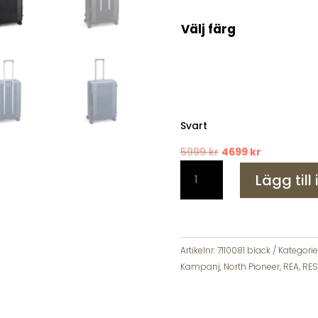
Välj färg
Svart
Det
Det
5999
kr
4699
kr
North
ursprungliga
nuvarande
Lägg till
Pioneer
priset
priset
Munich
var:
är:
Resväska
5999 kr.
4699 kr.
3-
Set
Artikelnr:
7110081 black
Kategorie
Hård
Kampanj
,
North Pioneer
,
REA
,
RE
med
4
hjul