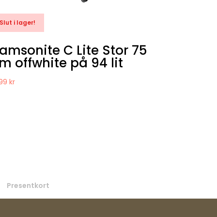
Slut i lager!
amsonite C Lite Stor 75
m offwhite på 94 lit
599
kr
Presentkort