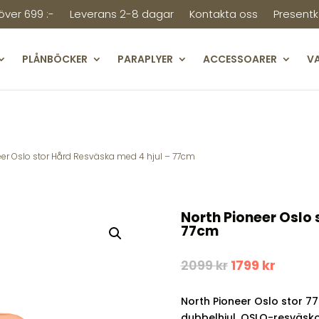
 över 699 :-
Leverans 2-8 dagar
Kontakta oss
Presentk
PLÅNBÖCKER
PARAPLYER
ACCESSOARER
V
eer Oslo stor Hård Resväska med 4 hjul – 77cm
North Pioneer Oslo 
77cm
Det
Det
2099
kr
1799
kr
ursprungliga
nuvar
priset
priset
North Pioneer Oslo stor 77
var:
är:
2099 kr.
1799 kr
dubbelhjul. OSLO-resväsko