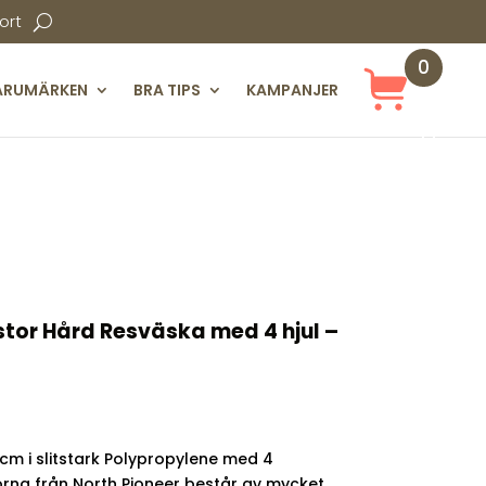
ort
0
ARUMÄRKEN
BRA TIPS
KAMPANJER
Obj
ekt
stor Hård Resväska med 4 hjul –
ande
cm i slitstark Polypropylene med 4
.
rna från North Pioneer består av mycket