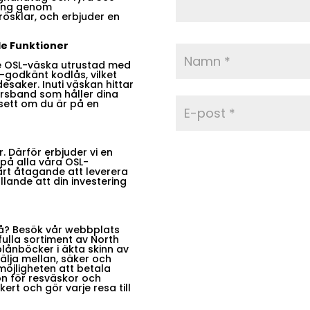
ering genom
rösklar, och erbjuder en
e Funktioner
rje OSL-väska utrustad med
-godkänt kodlås, vilket
esaker. Inuti väskan hittar
korsband som håller dina
vsett om du är på en
. Därför erbjuder vi en
 på alla våra OSL-
årt åtagande att leverera
llande att din investering
ivå? Besök vår webbplats
fulla sortiment av North
lånböcker i äkta skinn av
välja mellan, säker och
möjligheten att betala
ion för resväskor och
rt och gör varje resa till