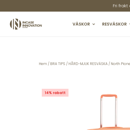
Fri frakt
VÄSKOR
RESVÄSKOR
Hem
/
BRA TIPS
/
HÅRD-MJUK RESVÄSKA
/ North Pion
14% rabatt