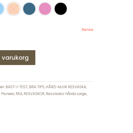
gne
jusblå
Orange
Petrolblue
Rosa
Svart
Rensa
 i varukorg
ier:
BÄST-I-TEST
,
BRA TIPS
,
HÅRD-MJUK RESVÄSKA
,
 Pioneer
,
REA
,
RESVÄSKOR
,
Resväskor hårda Large
,