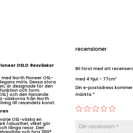
recensioner
Pioneer OSLO Resväskor
Bli först med att recenser
t med North Pioneer OSL-
med 4 hjul – 77cm”
 elegans möts. Dessa stora
ylen, är designade för den
Din e-postadress kommer i
unktion och form.
märkta
*
OSL) och den hisnande
SL-väskorna från North
ning till resandets konst.
ären
varje OSL-väska en
rk robusthet, vilket gör
 och långa resor. Den
aghandtag och fyra 360°