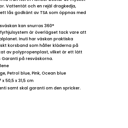
r. Vattentät och en rejäl dragkedja,
 ett lås godkänt av TSA som öppnas med
sväskan kan snurras 360°
yrhjulsystem är överlägset tack vare att
kalplanet. Inuti har väskan praktiska
stiskt korsband som håller kläderna på
kat av polypropenplast, vilket är ett lätt
s Garanti på resväskorna.
ylene
ge, Petrol blue, Pink, Ocean blue
 x 50,5 x 31,5 cm
anti samt skal garanti om den spricker.