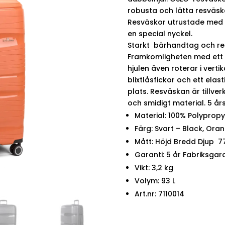
robusta och lätta resväsko
Resväskor utrustade med
en special nyckel.
Starkt bärhandtag och re
Framkomligheten med ett f
hjulen även roterar i verti
blixtlåsfickor och ett ela
plats. Resväskan är tillver
och smidigt material. 5 år
Material: 100% Polyprop
Färg: Svart – Black, Oran
Mått: Höjd Bredd Djup 77
Garanti: 5 år Fabriksgar
Vikt: 3,2 kg
Volym: 93 L
Art.nr: 7110014