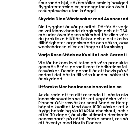
snurrande hjul, säkerställer smidig navig
flygplatsterminaler, stadsgator och över t
resupplevelse utan krångel.
Skydda Dina Värdesaker med Avancerad
Din trygghet är vår prioritet. Därför är va
en vattenavvisande dragkedja och ett TSA
erbjuder överlägsen säkerhet för dina värd
du praktiska blixtlåsfickor och elastiska 
tillhörigheter organiserade och säkra, oa
weekendresa eller en längre utforskning.
Varje Resa Stöds av Kvalitet och Garanti
Vi står bakom kvaliteten på våra produkter
generös 5-års garanti mot fabrikationsfel
resväskor. Denna garanti är ett bevis på v
endast det bästa till våra kunder, säkerstä
är skyddad.
Utforska Mer hos Incaseinnovation.se
Är du redo att ta ditt resande till nästa n
incaseinnovation.se för att upptäcka vårt 
Pioneer OSL-resväskor samt Saddler Herr p
högsta kvalitet. Med över 1000 väskor att 
trygg betalning via KLARNA checkout, och 
efter 30 dagar, är vi din ultimata destinat
accessoarer på nätet. Packa smart, res säke
ett äventyr med North Pioneer.