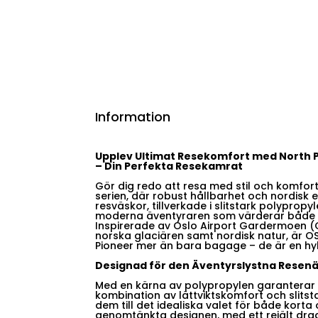
Information
Upplev Ultimat Resekomfort med North 
– Din Perfekta Resekamrat
Gör dig redo att resa med stil och komfor
serien, där robust hållbarhet och nordisk
resväskor, tillverkade i slitstark polyprop
moderna äventyraren som värderar både f
Inspirerade av Oslo Airport Gardermoen (
norska glaciären samt nordisk natur, är O
Pioneer mer än bara bagage – de är en hyll
Designad för den Äventyrslystna Resen
Med en kärna av polypropylen garanterar 
kombination av lättviktskomfort och slitsta
dem till det idealiska valet för både korta
genomtänkta designen, med ett rejält dr