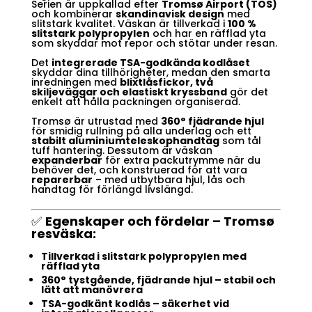
Serien är uppkallad efter
Tromsø Airport (TOS)
och kombinerar
skandinavisk design
med
slitstark kvalitet. Väskan är tillverkad i
100 %
slitstark polypropylen
och har en räfflad yta
som skyddar mot repor och stötar under resan.
Det
integrerade TSA-godkända kodlåset
skyddar dina tillhörigheter, medan den smarta
inredningen med
blixtlåsfickor, två
skiljeväggar och elastiskt kryssband
gör det
enkelt att hålla packningen organiserad.
Tromsø är utrustad med
360° fjädrande hjul
för smidig rullning på alla underlag och ett
stabilt aluminiumteleskophandtag
som tål
tuff hantering. Dessutom är väskan
expanderbar
för extra packutrymme när du
behöver det, och konstruerad för att vara
reparerbar
– med utbytbara hjul, lås och
handtag för förlängd livslängd.
✅
Egenskaper och fördelar – Tromsø
resväska:
Tillverkad i slitstark polypropylen med
räfflad yta
360° tystgående, fjädrande hjul – stabil och
lätt att manövrera
TSA-godkänt kodlås – säkerhet vid