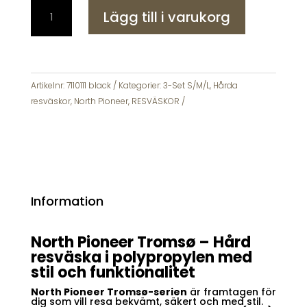
North
ursprungliga
nuvarande
Lägg till i varukorg
Pioneer
priset
priset
Tromsø
var:
är:
Resväskor
6497 kr.
3999 kr.
3-
set
Artikelnr:
7110111 black
Kategorier:
3-Set S/M/L
,
Hårda
S
resväskor
,
North Pioneer
,
RESVÄSKOR
-
M
-
L
mängd
Information
North Pioneer Tromsø – Hård
resväska i polypropylen med
stil och funktionalitet
North Pioneer Tromsø-serien
är framtagen för
dig som vill resa bekvämt, säkert och med stil.