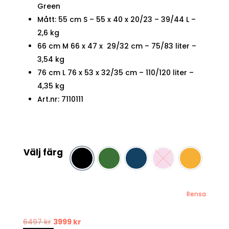
Green
Mått: 55 cm S – 55 x 40 x 20/23 – 39/44 L –
2,6 kg
66 cm M 66 x 47 x 29/32 cm – 75/83 liter –
3,54 kg
76 cm L 76 x 53 x 32/35 cm – 110/120 liter –
4,35 kg
Art.nr: 7110111
Välj färg
Black
Grön
Navy
Rosa
yellow
Rensa
Det
Det
6497
kr
3999
kr