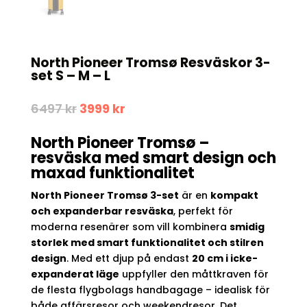
North Pioneer Tromsø Resväskor 3-
set S – M – L
Det
Det
6497
kr
3999
kr
ursprungliga
nuvarande
priset
priset
North Pioneer Tromsø –
var:
är:
resväska med smart design och
6497 kr.
3999 kr.
maxad funktionalitet
North Pioneer Tromsø 3-set
är en
kompakt
och expanderbar resväska
, perfekt för
moderna resenärer som vill kombinera
smidig
storlek med smart funktionalitet och stilren
design
. Med ett djup på endast
20 cm i icke-
expanderat läge
uppfyller den måttkraven för
de flesta flygbolags handbagage – idealisk för
både affärsresor och weekendresor. Det