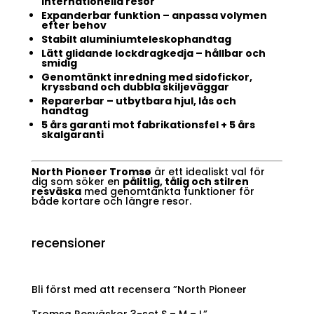
internationella resor
Expanderbar funktion – anpassa volymen
efter behov
Stabilt aluminiumteleskophandtag
Lätt glidande lockdragkedja – hållbar och
smidig
Genomtänkt inredning med sidofickor,
kryssband och dubbla skiljeväggar
Reparerbar – utbytbara hjul, lås och
handtag
5 års garanti mot fabrikationsfel + 5 års
skalgaranti
North Pioneer Tromsø
är ett idealiskt val för
dig som söker en
pålitlig, tålig och stilren
resväska
med genomtänkta funktioner för
både kortare och längre resor.
recensioner
Bli först med att recensera ”North Pioneer
Tromsø Resväskor 3-set S – M – L”