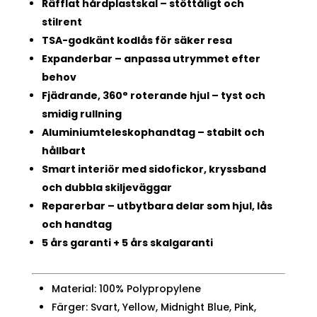
Räfflat hårdplastskal – stöttåligt och
stilrent
TSA-godkänt kodlås för säker resa
Expanderbar – anpassa utrymmet efter
behov
Fjädrande, 360° roterande hjul – tyst och
smidig rullning
Aluminiumteleskophandtag – stabilt och
hållbart
Smart interiör med sidofickor, kryssband
och dubbla skiljeväggar
Reparerbar – utbytbara delar som hjul, lås
och handtag
5 års garanti + 5 års skalgaranti
Material: 100% Polypropylene
Färger: Svart, Yellow, Midnight Blue, Pink,