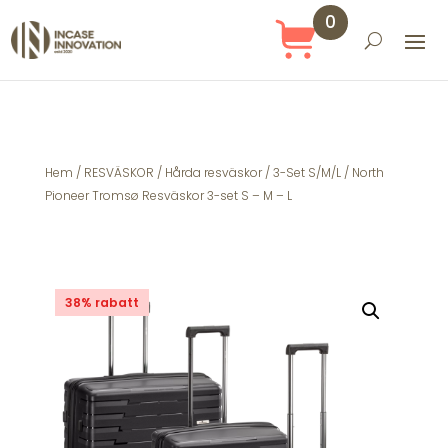
0
Obj
ekt
Hem
/
RESVÄSKOR
/
Hårda resväskor
/
3-Set S/M/L
/ North
Pioneer Tromsø Resväskor 3-set S – M – L
38% rabatt