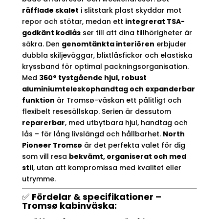
räfflade skalet
i slitstark plast skyddar mot
repor och stötar, medan ett
integrerat TSA-
godkänt kodlås
ser till att dina tillhörigheter är
säkra. Den
genomtänkta interiören
erbjuder
dubbla skiljeväggar, blixtlåsfickor och elastiska
kryssband för optimal packningsorganisation.
Med
360° tystgående hjul, robust
aluminiumteleskophandtag och expanderbar
funktion
är Tromsø-väskan ett pålitligt och
flexibelt resesällskap. Serien är dessutom
reparerbar
, med utbytbara hjul, handtag och
lås – för lång livslängd och hållbarhet.
North
Pioneer Tromsø
är det perfekta valet för dig
som vill resa
bekvämt, organiserat och med
stil
, utan att kompromissa med kvalitet eller
utrymme.
✅
Fördelar & specifikationer –
Tromsø kabinväska: