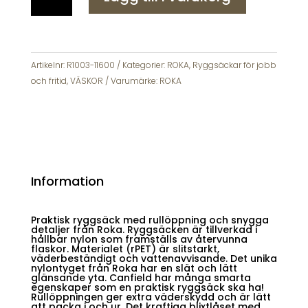
Ryggsäck
Canfield
B
Sustainable
Nylon
Artikelnr:
R1003-11600
Kategorier:
ROKA
,
Ryggsäckar för jobb
Small
och fritid
,
VÄSKOR
Varumärke:
ROKA
mängd
Information
Praktisk ryggsäck med rullöppning och snygga
detaljer från Roka. Ryggsäcken är tillverkad i
hållbar nylon som framställs av återvunna
flaskor. Materialet (rPET) är slitstarkt,
väderbeständigt och vattenavvisande. Det unika
nylontyget från Roka har en slät och lätt
glänsande yta. Canfield har många smarta
egenskaper som en praktisk ryggsäck ska ha!
Rullöppningen ger extra väderskydd och är lätt
att packa i och ur. Det kraftiga blixtlåset med