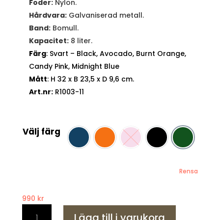
Foder:
Nylon.
Hårdvara:
Galvaniserad metall.
Band:
Bomull.
Kapacitet:
8 liter.
Färg
: Svart – Black, Avocado, Burnt Orange,
Candy Pink, Midnight Blue
Mått
: H 32 x B 23,5 x D 9,6 cm.
Art.nr:
R1003-11
Välj färg
Navy
Orange
Rosa
Svart
Avocado 
Rensa
990
kr
ROKA
Lägg till i varukorg