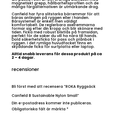
magnetiskt grepp, hållbarhetsprofilen och de
många färgalternativen är utmärkande drag.
Canfield har fyra slitstarka bärremmar för att
bäras antingen på ryggen eller i handen.
Bärsystemet är enkelt men väldigt
komfortabelt. De reglerbara axelremmarna
formar sig efter din kropp och blir skönare med
tiden. Ficka med robust blixtlås på framsidan,
perfekt för de saker du vill ha nära till hands.
Dold säkerhetsficka för pass och plånbok i
ryggen. I det rymliga huvudfacket finns en
skyddande ficka för surfplatta eller laptop.
Alltid snabb leverans för dessa produkt på ca
2 – 4 dagar.
recensioner
Bli först med att recensera ”ROKA Ryggsäck
Canfield B Sustainable Nylon Small”
Din e-postadress kommer inte publiceras.
Obligatoriska fält är märkta
*