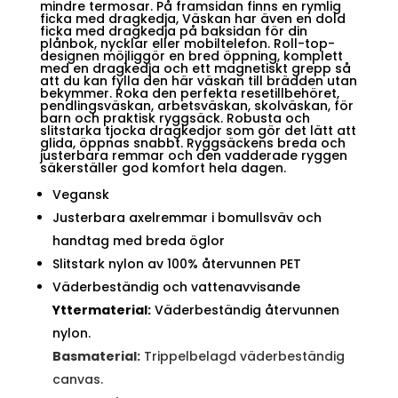
mindre termosar. På framsidan finns en rymlig
ficka med dragkedja, Väskan har även en dold
ficka med dragkedja på baksidan för din
plånbok, nycklar eller mobiltelefon. Roll-top-
designen möjliggör en bred öppning, komplett
med en dragkedja och ett magnetiskt grepp så
att du kan fylla den här väskan till brädden utan
bekymmer. Roka den perfekta resetillbehöret,
pendlingsväskan, arbetsväskan, skolväskan, för
barn och praktisk ryggsäck. Robusta och
slitstarka tjocka dragkedjor som gör det lätt att
glida, öppnas snabbt. Ryggsäckens breda och
justerbara remmar och den vadderade ryggen
säkerställer god komfort hela dagen.
Vegansk
Justerbara axelremmar i bomullsväv och
handtag med breda öglor
Slitstark nylon av 100% återvunnen PET
Väderbeständig och vattenavvisande
Yttermaterial:
Väderbeständig återvunnen
nylon.
Basmaterial:
Trippelbelagd väderbeständig
canvas.