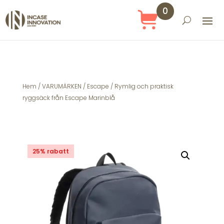
0
Obj
ekt
Hem
/
VARUMÄRKEN
/
Escape
/ Rymlig och praktisk
ryggsäck från Escape Marinblå
25% rabatt