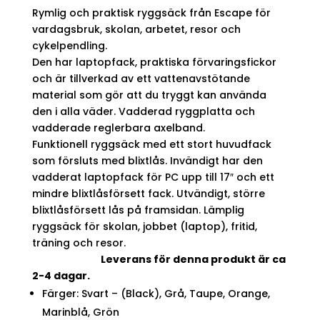
priset
priset
Rymlig och praktisk ryggsäck från Escape för
var:
är:
999 kr.
749 kr.
vardagsbruk, skolan, arbetet, resor och
cykelpendling.
Den har laptopfack, praktiska förvaringsfickor
och är tillverkad av ett vattenavstötande
material som gör att du tryggt kan använda
den i alla väder. Vadderad ryggplatta och
vadderade reglerbara axelband.
Funktionell ryggsäck med ett stort huvudfack
som försluts med blixtlås. Invändigt har den
vadderat laptopfack för PC upp till 17″ och ett
mindre blixtlåsförsett fack. Utvändigt, större
blixtlåsförsett lås på framsidan. Lämplig
ryggsäck för skolan, jobbet (laptop), fritid,
träning och resor.
Leverans för denna produkt är ca
2-4 dagar.
Färger: Svart – (Black), Grå, Taupe, Orange,
Marinblå, Grön