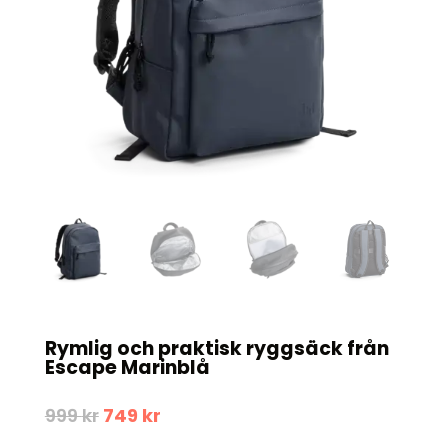
Rymlig och praktisk ryggsäck från
Escape Marinblå
Det
Det
999
kr
749
kr
ursprungliga
nuvarande