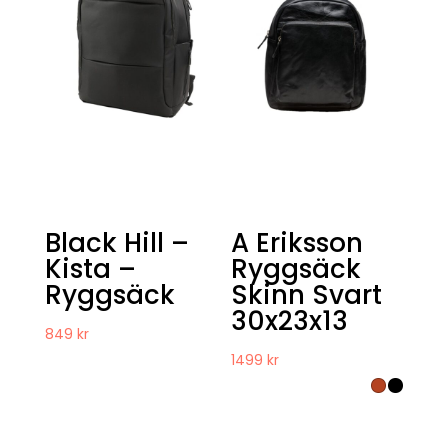
Black Hill –
A Eriksson
Kista –
Ryggsäck
Ryggsäck
Skinn Svart
30x23x13
849
kr
1499
kr