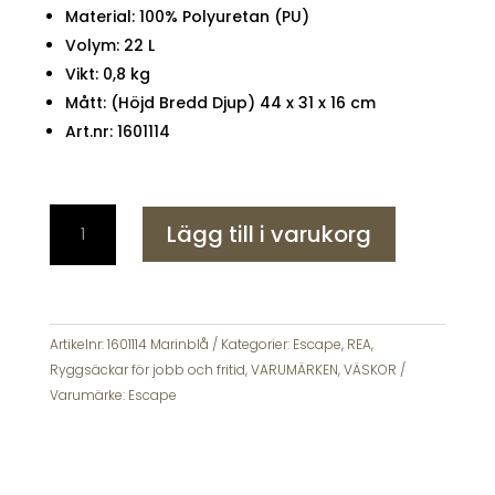
Material: 100% Polyuretan (PU)
Volym: 22 L
Vikt: 0,8 kg
Mått: (Höjd Bredd Djup) 44 x 31 x 16 cm
Art.nr: 1601114
Rymlig
Lägg till i varukorg
och
praktisk
ryggsäck
från
Escape
Artikelnr:
1601114 Marinblå
Kategorier:
Escape
,
REA
,
Marinblå
Ryggsäckar för jobb och fritid
,
VARUMÄRKEN
,
VÄSKOR
mängd
Varumärke:
Escape