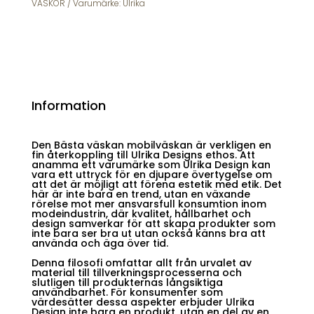
2249
VÄSKOR
Varumärke:
Ulrika
mängd
Information
Den Bästa väskan mobilväskan är verkligen en
fin återkoppling till Ulrika Designs ethos. Att
anamma ett varumärke som Ulrika Design kan
vara ett uttryck för en djupare övertygelse om
att det är möjligt att förena estetik med etik. Det
här är inte bara en trend, utan en växande
rörelse mot mer ansvarsfull konsumtion inom
modeindustrin, där kvalitet, hållbarhet och
design samverkar för att skapa produkter som
inte bara ser bra ut utan också känns bra att
använda och äga över tid.
Denna filosofi omfattar allt från urvalet av
material till tillverkningsprocesserna och
slutligen till produkternas långsiktiga
användbarhet. För konsumenter som
värdesätter dessa aspekter erbjuder Ulrika
Design inte bara en produkt, utan en del av en