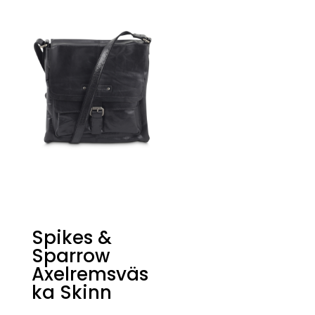
var:
är:
1299 kr.
749 kr.
Spikes &
Sparrow
Axelremsväs
ka Skinn