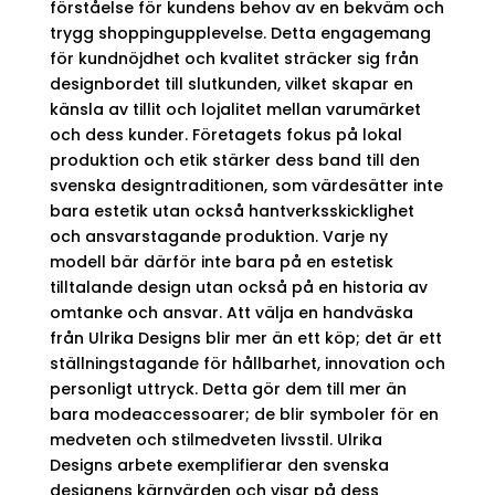
förståelse för kundens behov av en bekväm och
trygg shoppingupplevelse. Detta engagemang
för kundnöjdhet och kvalitet sträcker sig från
designbordet till slutkunden, vilket skapar en
känsla av tillit och lojalitet mellan varumärket
och dess kunder. Företagets fokus på lokal
produktion och etik stärker dess band till den
svenska designtraditionen, som värdesätter inte
bara estetik utan också hantverksskicklighet
och ansvarstagande produktion. Varje ny
modell bär därför inte bara på en estetisk
tilltalande design utan också på en historia av
omtanke och ansvar. Att välja en handväska
från Ulrika Designs blir mer än ett köp; det är ett
ställningstagande för hållbarhet, innovation och
personligt uttryck. Detta gör dem till mer än
bara modeaccessoarer; de blir symboler för en
medveten och stilmedveten livsstil. Ulrika
Designs arbete exemplifierar den svenska
designens kärnvärden och visar på dess