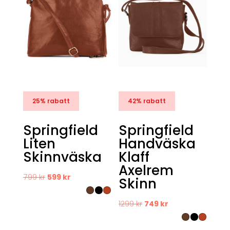
25% rabatt
42% rabatt
Springfield
Springfield
Liten
Handväska
Skinnväska
Klaff
Axelrem
Det
Det
799
kr
599
kr
Skinn
ursprungliga
nuvarande
priset
priset
Det
Det
1299
kr
749
kr
var:
är:
ursprungliga
nuvarande
799 kr.
599 kr.
priset
priset