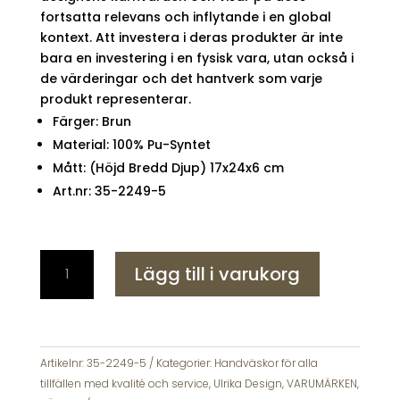
fortsatta relevans och inflytande i en global
kontext. Att investera i deras produkter är inte
bara en investering i en fysisk vara, utan också i
de värderingar och det hantverk som varje
produkt representerar.
Färger: Brun
Material: 100% Pu-Syntet
Mått: (Höjd Bredd Djup) 17x24x6 cm
Art.nr: 35-2249-5
Ulrika
Lägg till i varukorg
Design
NOOS
-
Kameraväska
Brun
Artikelnr:
35-2249-5
Kategorier:
Handväskor för alla
35-
tillfällen med kvalité och service
,
Ulrika Design
,
VARUMÄRKEN
,