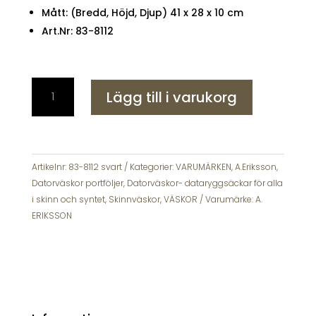
Mått: (Bredd, Höjd, Djup) 41 x 28 x 10 cm
Art.Nr: 83-8112
A
Lägg till i varukorg
Eriksson
Gullkrona
Graham
Datorväska
Portfölj
Artikelnr:
83-8112 svart
Kategorier:
VARUMÄRKEN
,
A.Eriksson
,
Svart
Datorväskor portföljer
,
Datorväskor- dataryggsäckar för alla
mängd
i skinn och syntet
,
Skinnväskor
,
VÄSKOR
Varumärke:
A.
ERIKSSON