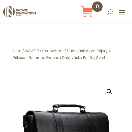
0
Obj
ekt
Hem
/
VÄSKOR
/
Skinnväskor
/
Datorväskor portföljer
/ A
Eriksson Gullkrona Graham Datorväska Portfölj Svart