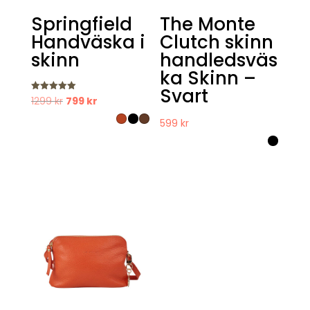
Springfield
The Monte
Handväska i
Clutch skinn
skinn
handledsväs
ka Skinn –
Svart
Det
Det
Betygsatt
1299
kr
799
kr
5.00
av 5
ursprungliga
nuvarande
599
kr
priset
priset
var:
är:
1299 kr.
799 kr.