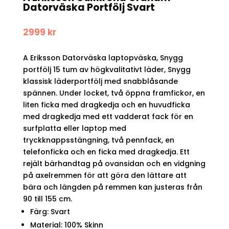
Datorväska Portfölj Svart
2999
kr
A Eriksson Datorväska laptopväska, Snygg
portfölj 15 tum av högkvalitativt läder, Snygg
klassisk läderportfölj med snabblåsande
spännen. Under locket, två öppna framfickor, en
liten ficka med dragkedja och en huvudficka
med dragkedja med ett vadderat fack för en
surfplatta eller laptop med
tryckknappsstängning, två pennfack, en
telefonficka och en ficka med dragkedja. Ett
rejält bärhandtag på ovansidan och en vidgning
på axelremmen för att göra den lättare att
bära och längden på remmen kan justeras från
90 till 155 cm.
Färg: Svart
Material: 100% Skinn