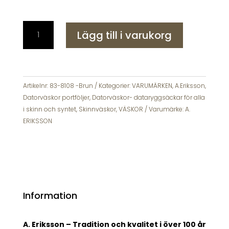
A
Lägg till i varukorg
Eriksson
Gullkrona
Greg
Datorväska
Portfölj
Artikelnr:
83-8108 -Brun
Kategorier:
VARUMÄRKEN
,
A.Eriksson
,
Brun
Datorväskor portföljer
,
Datorväskor- dataryggsäckar för alla
mängd
i skinn och syntet
,
Skinnväskor
,
VÄSKOR
Varumärke:
A.
ERIKSSON
Information
A. Eriksson – Tradition och kvalitet i över 100 år