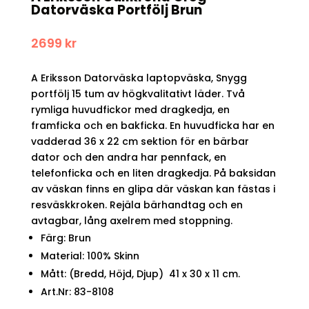
Datorväska Portfölj Brun
2699
kr
A Eriksson Datorväska laptopväska, Snygg
portfölj 15 tum av högkvalitativt läder. Två
rymliga huvudfickor med dragkedja, en
framficka och en bakficka. En huvudficka har en
vadderad 36 x 22 cm sektion för en bärbar
dator och den andra har pennfack, en
telefonficka och en liten dragkedja. På baksidan
av väskan finns en glipa där väskan kan fästas i
resväskkroken. Rejäla bärhandtag och en
avtagbar, lång axelrem med stoppning.
Färg: Brun
Material: 100% Skinn
Mått: (Bredd, Höjd, Djup) 41 x 30 x 11 cm.
Art.Nr: 83-8108