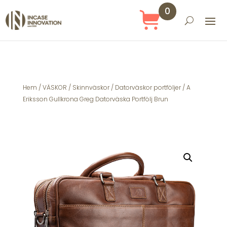
0
Obj
ekt
Hem
/
VÄSKOR
/
Skinnväskor
/
Datorväskor portföljer
/ A
Eriksson Gullkrona Greg Datorväska Portfölj Brun