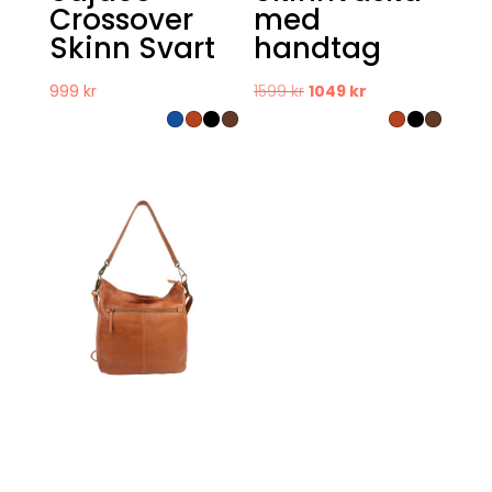
Crossover
med
Skinn Svart
handtag
Det
Det
999
kr
1599
kr
1049
kr
ursprungliga
nuvarande
priset
priset
var:
är:
1599 kr.
1049 kr.