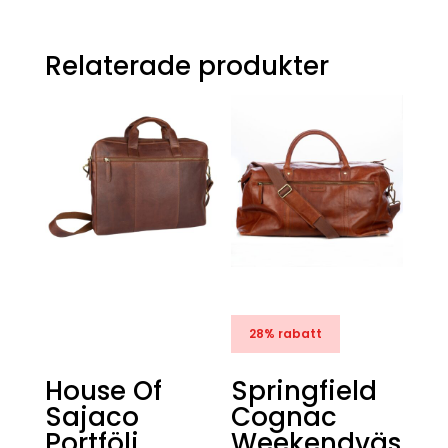
Relaterade produkter
28% rabatt
House Of
Springfield
Sajaco
Cognac
Portfölj
Weekendväs