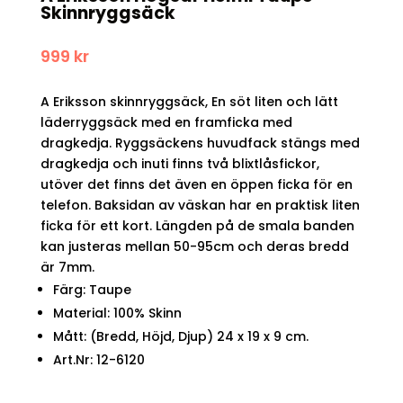
Skinnryggsäck
999
kr
A Eriksson skinnryggsäck, En söt liten och lätt
läderryggsäck med en framficka med
dragkedja. Ryggsäckens huvudfack stängs med
dragkedja och inuti finns två blixtlåsfickor,
utöver det finns det även en öppen ficka för en
telefon. Baksidan av väskan har en praktisk liten
ficka för ett kort. Längden på de smala banden
kan justeras mellan 50-95cm och deras bredd
är 7mm.
Färg: Taupe
Material: 100% Skinn
Mått: (Bredd, Höjd, Djup) 24 x 19 x 9 cm.
Art.Nr: 12-6120