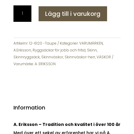
A
Lägg till i varukorg
Eriksson
Högsar
Helmi
Taupe
Skinnryggsäck
Artikelnr:
12-6120 -Taupe
Kategorier:
VARUMÄRKEN
,
mängd
A.Eriksson
,
Ryggsäckar för jobb och fritid
,
Skinn
,
Skinnryggsäck
,
Skinnväskor
,
Skinnväskor-herr
,
VÄSKOR
Varumärke:
A. ERIKSSON
Information
A. Eriksson – Tradition och kvalitet i över 100 år
Med över ett sekel av erfarenhet har vi på A.