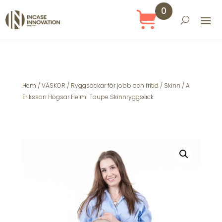
0
Obj
ekt
Hem
/
VÄSKOR
/
Ryggsäckar för jobb och fritid
/
Skinn
/ A
Eriksson Högsar Helmi Taupe Skinnryggsäck