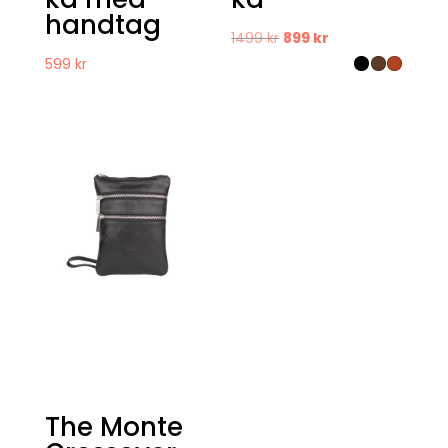
handtag
Det
Det
1499
kr
899
kr
ursprungliga
nuvarande
599
kr
priset
priset
var:
är:
1499 kr.
899 kr.
The Monte