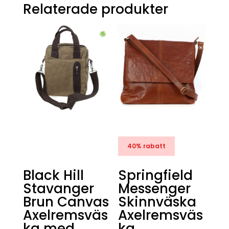
Relaterade produkter
40% rabatt
Black Hill
Springfield
Stavanger
Messenger
Brun Canvas
Skinnväska
Axelremsväs
Axelremsväs
ka med
ka