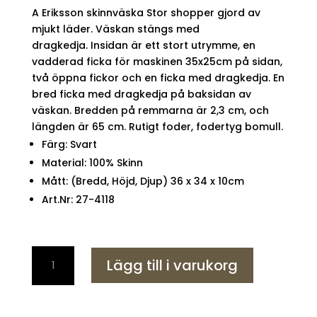
A Eriksson skinnväska Stor shopper gjord av
mjukt läder. Väskan stängs med
dragkedja. Insidan är ett stort utrymme, en
vadderad ficka för maskinen 35x25cm på sidan,
två öppna fickor och en ficka med dragkedja. En
bred ficka med dragkedja på baksidan av
väskan. Bredden på remmarna är 2,3 cm, och
längden är 65 cm. Rutigt foder, fodertyg bomull.
Färg: Svart
Material: 100% Skinn
Mått: (Bredd, Höjd, Djup) 36 x 34 x 10cm
Art.Nr: 27-4118
A
Lägg till i varukorg
Eriksson
Kasse
Otava