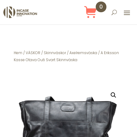
0
Obj
ekt
Hem
/
VÄSKOR
/
Skinnväskor
/
Axelremsväska
/ A Eriksson
Kasse Otava Outi Svart Skinnväska