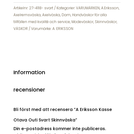
Outi
Svart
Artikelnr:
27-4118- svart
Kategorier:
VARUMÄRKEN
,
A.Eriksson
,
Skinnväska
Axelremsväska
,
Axelväska
,
Dam
,
Handväskor för alla
mängd
tillfällen med kvalité och service
,
Modeväskor
,
Skinnväskor
,
VÄSKOR
Varumärke:
A. ERIKSSON
Information
recensioner
Bli först med att recensera ”A Eriksson Kasse
Otava Outi Svart Skinnväska”
Din e-postadress kommer inte publiceras.