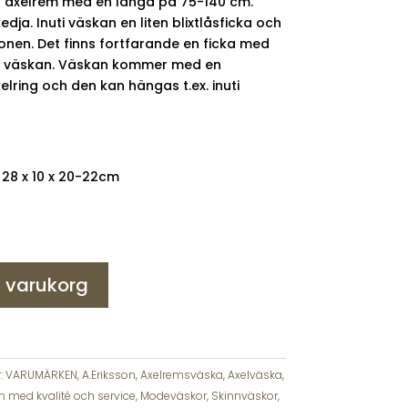
r axelrem med en längd på 75-140 cm.
a. Inuti väskan en liten blixtlåsficka och
elefonen. Det finns fortfarande en ficka med
v väskan. Väskan kommer med en
lring och den kan hängas t.ex. inuti
) 28 x 10 x 20-22cm
 i varukorg
:
VARUMÄRKEN
,
A.Eriksson
,
Axelremsväska
,
Axelväska
,
len med kvalité och service
,
Modeväskor
,
Skinnväskor
,