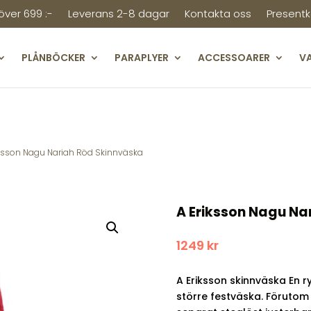
 över 699 :-
Leverans 2-8 dagar
Kontakta oss
Presentk
PLÅNBÖCKER
PARAPLYER
ACCESSOARER
V
iksson Nagu Nariah Röd Skinnväska
A Eriksson Nagu Na
1249
kr
A Eriksson skinnväska En r
större festväska. Föruto