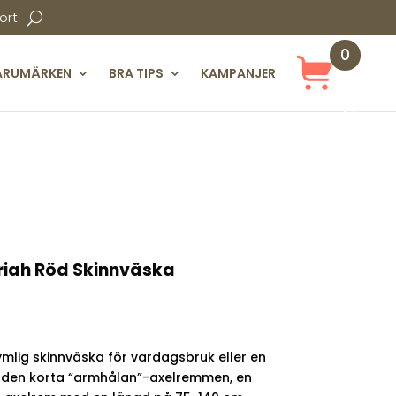
ort
0
ARUMÄRKEN
BRA TIPS
KAMPANJER
Obj
ekt
riah Röd Skinnväska
ymlig skinnväska för vardagsbruk eller en
m den korta “armhålan”-axelremmen, en