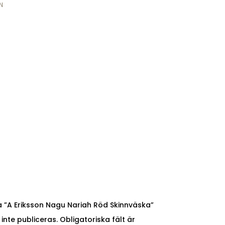
N
a ”A Eriksson Nagu Nariah Röd Skinnväska”
nte publiceras.
Obligatoriska fält är