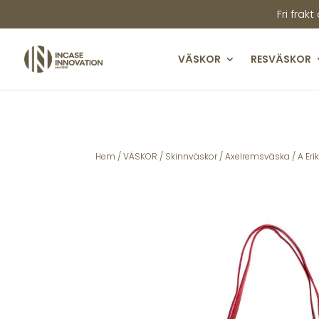
Fri frakt
VÄSKOR
RESVÄSKOR
Hem
/
VÄSKOR
/
Skinnväskor
/
Axelremsväska
/ A Er