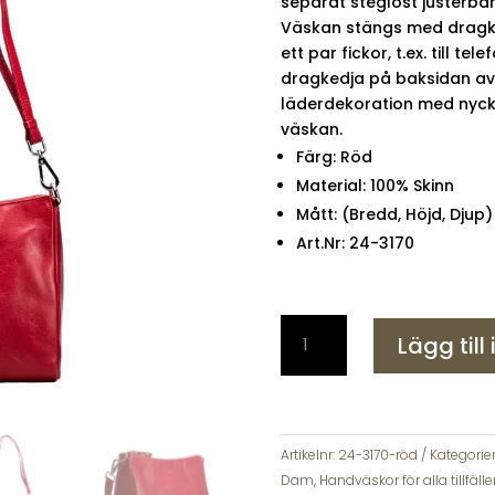
separat steglöst justerba
Väskan stängs med dragkedj
ett par fickor, t.ex. till t
dragkedja på baksidan a
läderdekoration med nycke
väskan.
Färg: Röd
Material: 100% Skinn
Mått: (Bredd, Höjd, Djup
Art.Nr: 24-3170
A
Lägg till
Eriksson
Nagu
Nariah
Röd
Skinnväska
Artikelnr:
24-3170-röd
Kategorier
mängd
Dam
,
Handväskor för alla tillfäl