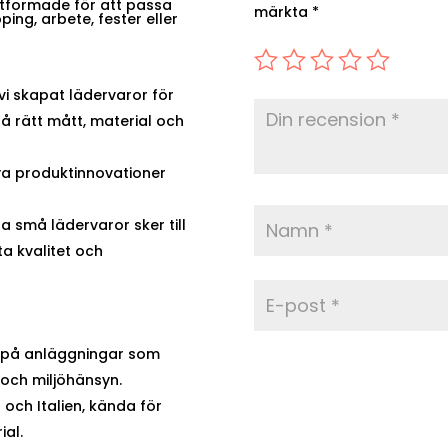
 utformade för att passa
märkta
*
ping, arbete, fester eller
vi skapat lädervaror för
 rätt mått, material och
ya produktinnovationer
a små lädervaror sker till
ta kvalitet och
n, på anläggningar som
 och miljöhänsyn.
och Italien, kända för
ial.