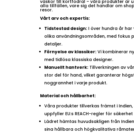
väskor till kortfodral – våra produkter är
alla tillfällen, vare sig det handlar om shop
resor.
Vårt arv och expertis:
Tidstestad design:
I över hundra år har 
olika användningsområden, med fokus på
detaljer.
Förnyelse av klassiker:
Vi kombinerar n
med tidlösa klassiska designer.
Manuellt hantverk:
Tillverkningen av vår
stor del för hand, vilket garanterar högs
noggrannhet i varje produkt.
Material och hållbarhet:
Våra produkter tillverkas främst i Indie
uppfyller EU:s REACH-regler för säkerhet
Lädret hämtas huvudsakligen från Indien 
sina hållbara och högkvalitativa råmater