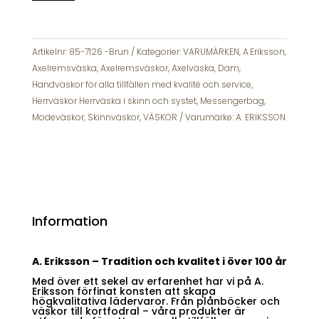
Poikko
Pekka
Brun
Axelremväska
Artikelnr:
85-7126 -Brun
Kategorier:
VARUMÄRKEN
,
A.Eriksson
,
Lock
Axelremsväska
,
Axelremsväskor
,
Axelväska
,
Dam
,
mängd
Handväskor för alla tillfällen med kvalité och service
,
Herrväskor Herrväska i skinn och systet, Messengerbag
,
Modeväskor
,
Skinnväskor
,
VÄSKOR
Varumärke:
A. ERIKSSON
Information
A. Eriksson – Tradition och kvalitet i över 100 år
Med över ett sekel av erfarenhet har vi på A.
Eriksson förfinat konsten att skapa
högkvalitativa lädervaror. Från plånböcker och
väskor till kortfodral – våra produkter är