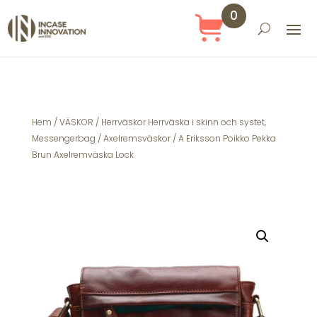
0
Obj
ekt
Hem
/
VÄSKOR
/
Herrväskor Herrväska i skinn och systet,
Messengerbag
/
Axelremsväskor
/ A Eriksson Poikko Pekka
Brun Axelremväska Lock