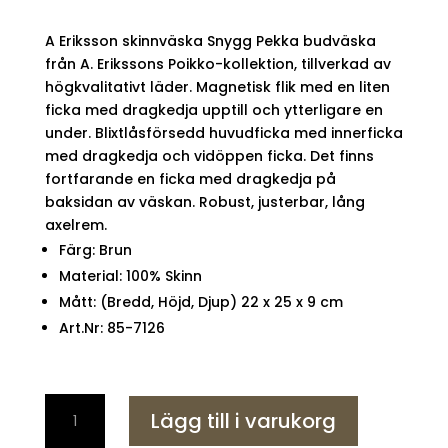
A Eriksson skinnväska Snygg Pekka budväska
från A. Erikssons Poikko-kollektion, tillverkad av
högkvalitativt läder. Magnetisk flik med en liten
ficka med dragkedja upptill och ytterligare en
under. Blixtlåsförsedd huvudficka med innerficka
med dragkedja och vidöppen ficka. Det finns
fortfarande en ficka med dragkedja på
baksidan av väskan. Robust, justerbar, lång
axelrem.
Färg: Brun
Material: 100% Skinn
Mått: (Bredd, Höjd, Djup) 22 x 25 x 9 cm
Art.Nr: 85-7126
A
Lägg till i varukorg
Eriksson