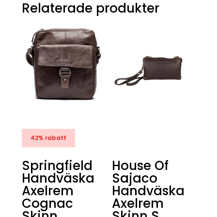
Relaterade produkter
42% rabatt
Springfield
House Of
Handväska
Sajaco
Axelrem
Handväska
Cognac
Axelrem
Skinn
Skinn S