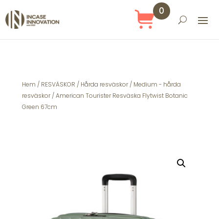
0
Obj
ekt
Hem
/
RESVÄSKOR
/
Hårda resväskor
/
Medium - hårda
resväskor
/ American Tourister Resväska Flytwist Botanic
Green 67cm