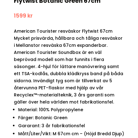
Flytwist Botanic Green 67cm
1599
kr
American Tourister resväskor Flytwist 67cm
Mycket prisvärda, hållbara och tåliga resväskor
i Mellanstor resväska 67cm expanderbar.
American Tourister Soundbox är en väl
beprövad modell som har funnits i flera
säsonger. 4-hjul för lättare manövrering samt
ett TSA-kodlås, dubbla klädkryss band på båda
sidorna. Invändigt tyg som är tillverkat av 5
återvunna PET-flaskor med hjälp av vår
Recyclex™-materialteknik, 3 års garanti som
gäller över hela världen mot fabrikationsfel.
Material: 100% Polypropylene
Färger: Botanic Green
Gararant: 3 år fabrikationsfel
Mått/Liter/Vikt: M 67cm cm – (Höjd Bredd Djup)