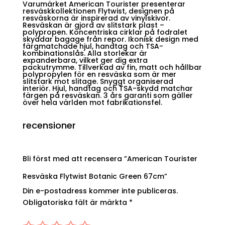
Varumärket American Tourister presenterar
resväskkollektionen Flytwist, designen på
resväskorna är inspirerad av vinylskivor.
Resväskan är gjord av slitstark plast –
polypropen. Koncentriska cirklar på fodralet
skyddar bagage från repor. Ikonisk design med
färgmatchade hjul, handtag och TSA-
kombinationslås. Alla storlekar är
expanderbara, vilket ger dig extra
packutrymme. Tillverkad av fin, matt och hållbar
polypropylen för en resväska som är mer
slitstark mot slitage. Snyggt organiserad
interiör. Hjul, handtag och TSA-skydd matchar
färgen på resväskan. 3 års garanti som gäller
över hela världen mot fabrikationsfel.
recensioner
Bli först med att recensera ”American Tourister
Resväska Flytwist Botanic Green 67cm”
Din e-postadress kommer inte publiceras.
Obligatoriska fält är märkta
*