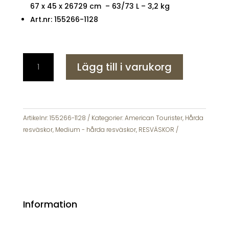
67 x 45 x 26729 cm – 63/73 L – 3,2 kg
Art.nr: 155266-1128
American
Lägg till i varukorg
Tourister
Resväska
Flytwist
Botanic
Green
Artikelnr:
155266-1128
Kategorier:
American Tourister
,
Hårda
67cm
resväskor
,
Medium - hårda resväskor
,
RESVÄSKOR
mängd
Information