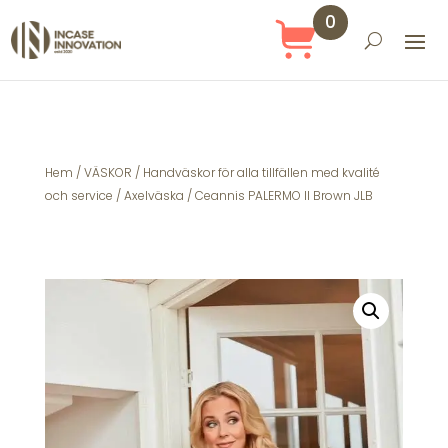
0
Obj
ekt
Hem
/
VÄSKOR
/
Handväskor för alla tillfällen med kvalité
och service
/
Axelväska
/ Ceannis PALERMO ll Brown JLB