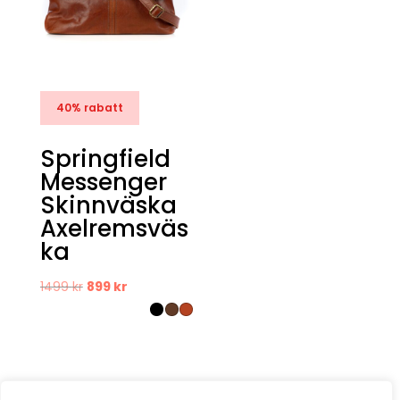
40% rabatt
Springfield
Messenger
Skinnväska
Axelremsväs
ka
Det
Det
1499
kr
899
kr
ursprungliga
nuvarande
priset
priset
var:
är:
1499 kr.
899 kr.