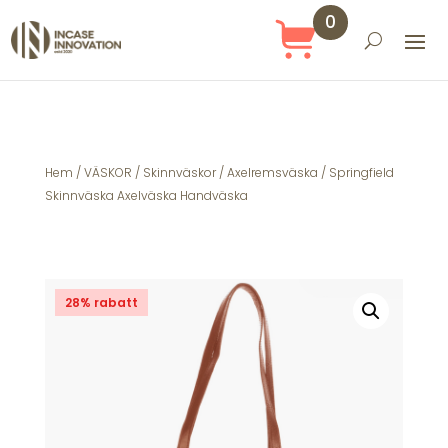
0
Obj
ekt
Hem
/
VÄSKOR
/
Skinnväskor
/
Axelremsväska
/ Springfield
Skinnväska Axelväska Handväska
28% rabatt