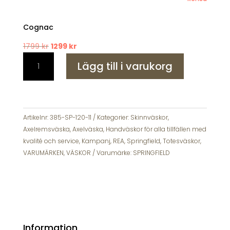
Cognac
Det
Det
1799
kr
1299
kr
Springfield
ursprungliga
nuvarande
Lägg till i varukorg
Skinnväska
priset
priset
Axelväska
var:
är:
Handväska
1799 kr.
1299 kr.
mängd
Artikelnr:
385-SP-120-11
Kategorier:
Skinnväskor
,
Axelremsväska
,
Axelväska
,
Handväskor för alla tillfällen med
kvalité och service
,
Kampanj
,
REA
,
Springfield
,
Totesväskor
,
VARUMÄRKEN
,
VÄSKOR
Varumärke:
SPRINGFIELD
Information