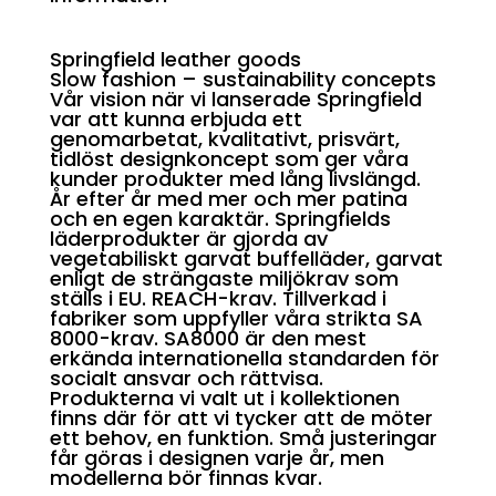
Springfield leather goods
Slow fashion – sustainability concepts
Vår vision när vi lanserade Springfield
var att kunna erbjuda ett
genomarbetat, kvalitativt, prisvärt,
tidlöst designkoncept som ger våra
kunder produkter med lång livslängd.
År efter år med mer och mer patina
och en egen karaktär. Springfields
läderprodukter är gjorda av
vegetabiliskt garvat buffelläder, garvat
enligt de strängaste miljökrav som
ställs i EU. REACH-krav. Tillverkad i
fabriker som uppfyller våra strikta SA
8000-krav. SA8000 är den mest
erkända internationella standarden för
socialt ansvar och rättvisa.
Produkterna vi valt ut i kollektionen
finns där för att vi tycker att de möter
ett behov, en funktion. Små justeringar
får göras i designen varje år, men
modellerna bör finnas kvar.