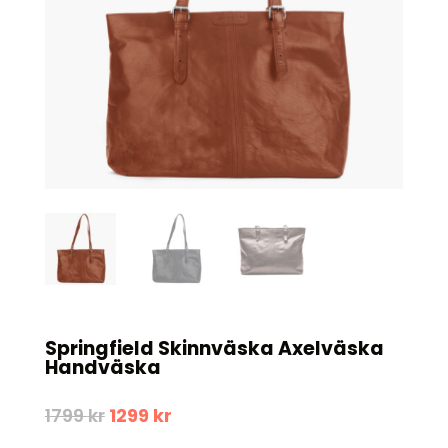
Springfield Skinnväska Axelväska
Handväska
Det
Det
1799
kr
1299
kr
ursprungliga
nuvarande