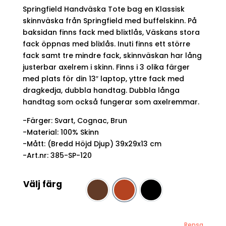
priset
priset
Springfield Handväska Tote bag en Klassisk
var:
är:
1799 kr.
1299 kr.
skinnväska från Springfield med buffelskinn. På
baksidan finns fack med blixtlås, Väskans stora
fack öppnas med blixlås. Inuti finns ett större
fack samt tre mindre fack, skinnväskan har lång
justerbar axelrem i skinn. Finns i 3 olika färger
med plats för din 13″ laptop, yttre fack med
dragkedja, dubbla handtag. Dubbla långa
handtag som också fungerar som axelremmar.
-Färger: Svart, Cognac, Brun
-Material: 100% Skinn
-Mått: (Bredd Höjd Djup) 39x29x13 cm
-Art.nr: 385-SP-120
Välj färg
Brun
Cognac
Svart
Rensa