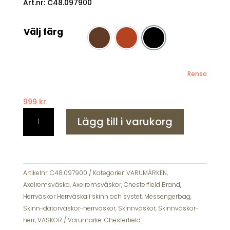
Art.nr: C48.097900
Välj färg
Brun
Cognac
Svart
Rensa
999
kr
Chesterfield
Lägg till i varukorg
Bremen
Skinn
Axelremsväska
Svart
mängd
Artikelnr:
C48.097900
Kategorier:
VARUMÄRKEN
,
Axelremsväska
,
Axelremsväskor
,
Chesterfield Brand
,
Herrväskor Herrväska i skinn och systet, Messengerbag
,
Skinn-datorväskor-herrväskor
,
Skinnväskor
,
Skinnväskor-
herr
,
VÄSKOR
Varumärke:
Chesterfield