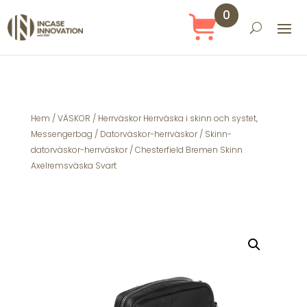
0
Obj
ekt
Hem
/
VÄSKOR
/
Herrväskor Herrväska i skinn och systet,
Messengerbag
/
Datorväskor-herrväskor
/
Skinn-
datorväskor-herrväskor
/ Chesterfield Bremen Skinn
Axelremsväska Svart