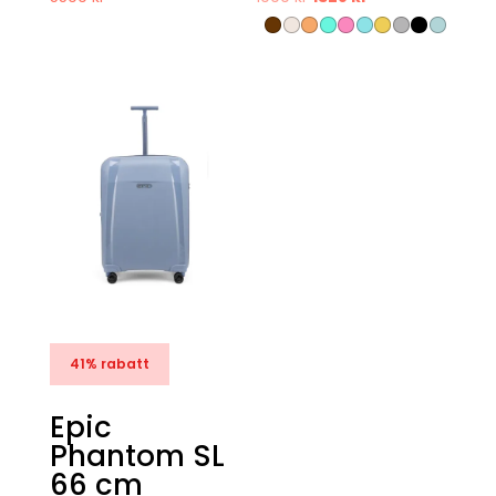
ursprungliga
nuvarande
priset
priset
var:
är:
1999 kr.
1328 kr.
41% rabatt
Epic
Phantom SL
66 cm