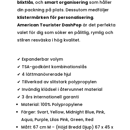
blixtlås
, och
smart organisering
som håller
din packning på plats. Dessutom medföljer
klistermärken för personalisering
.
American Tourister DashPop
är det perfekta
valet för dig som söker en pålitlig, rymlig och
stilren resväska i hög kvalitet.
✔ Expanderbar volym
✔ TSA-godkänt kombinationslås
✔ 4 lättmanövrerade hjul
✔ Tillverkad av slitstark polypropylen
✔ Invändig klädsel i återvunnet material
✔ 3 års internationell garanti
Material: 100% Polypropylene
Färger: Svart, Yellow, Midnight Blue, Pink,
Aqua, Purple, Lilas Pink, Green, Red
Mått: 67 cm M – (Höjd Bredd Djup) 67 x 45 x