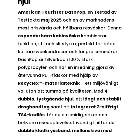
hjul
American Tourister DashPop
, en Testad av
Testfakta
maj 2025
och en av marknadens
mest prisvärda och hållbara resväskor. Denna
expanderbara kabinväska
kombinerar
funktion, stil och slitstyrka, perfekt för både
kortare weekendresor och längre semestrar.
DashPop är tillverkad i 100 % stark
polypropylen och har en inredning gjord av
återvunna PET-flaskor med hjälp av
Recyclex™-materialteknik
– ett miljövänligt
val utan att tumma på kvaliteten. Med
4
dubbla, tystgående hjul
, ett
långt och stabilt
draghandtag
samt ett
integrerat 3-siffrigt
TSA-kodlås
, får du en smidig, säker och
bekväm reseupplevelse. Invändigt hittar du
dubbla klädkryssband
,
mellanskiva med