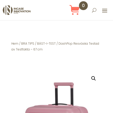
0
Obj
ekt
Hem
/
BRA TIPS
/
BÄST-I-TEST
/ DashPop Resväska Testad
av Testfakta – 67 cm