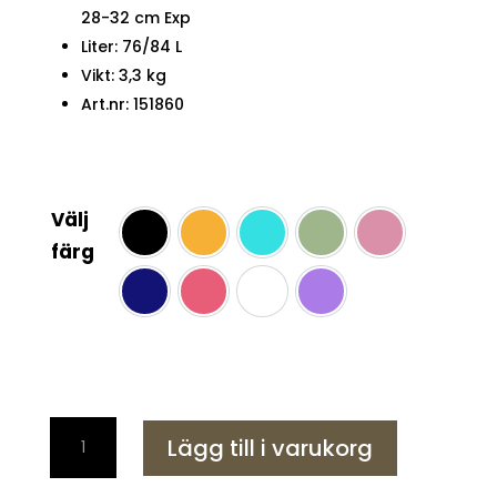
28-32 cm Exp
Liter: 76/84 L
Vikt: 3,3 kg
Art.nr: 151860
Välj
Black
yellow
Aqua Sky
Iceberg Green
Lilas Pink
färg
Midnight Blue
Sugar Pink
Tangerine Red
Violet Purple
DashPop
Lägg till i varukorg
Resväska
Testad