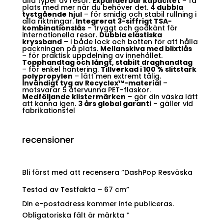
alla typer av resor.
Expanderbar kapacitet
– få
plats med mer när du behöver det.
4 dubbla
tystgående hjul
– för smidig och stabil rullning i
alla riktningar.
Integrerat 3-siffrigt TSA-
kombinationslås
– tryggt och godkänt för
internationella resor.
Dubbla elastiska
kryssband
– i både lock och botten för att hålla
packningen på plats.
Mellanskiva med blixtlås
– för praktisk uppdelning av innehållet.
Topphandtag och långt, stabilt draghandtag
– för enkel hantering.
Tillverkad i 100 % slitstark
polypropylen
– lätt men extremt tålig.
Invändigt tyg av Recyclex™-material
–
motsvarar 5 återvunna PET-flaskor.
Medföljande klistermärken
– gör din väska lätt
att känna igen.
3 års global garanti
– gäller vid
fabrikationsfel
recensioner
Bli först med att recensera ”DashPop Resväska
Testad av Testfakta – 67 cm”
Din e-postadress kommer inte publiceras.
Obligatoriska fält är märkta
*