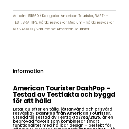
av
Testfakta
-
Artikelnr:
151860
Kategorier:
American Tourister
,
BÄST-I-
67
TEST
,
BRA TIPS
,
Hårda resväskor
,
Medium - hårda resväskor
,
cm
RESVÄSKOR
Varumärke:
American Tourister
mängd
Information
American Tourister DashPop –
Testad av Testfakta och byggd
för att hålla
Letar du efter en tålig, lättanvänd och prisvärd
resväska?
DashPop från American Tourister
,
utsedd till Testad av Testfakta
i maj 2025
, är en
beprövad favorit som kombinerar smart
funktionalitet med hållbar design – perfekt för