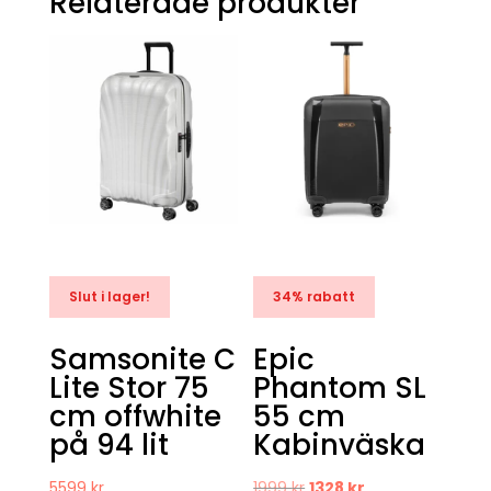
Relaterade produkter
Slut i lager!
34% rabatt
Samsonite C
Epic
Lite Stor 75
Phantom SL
cm offwhite
55 cm
på 94 lit
Kabinväska
Det
Det
5599
kr
1999
kr
1328
kr