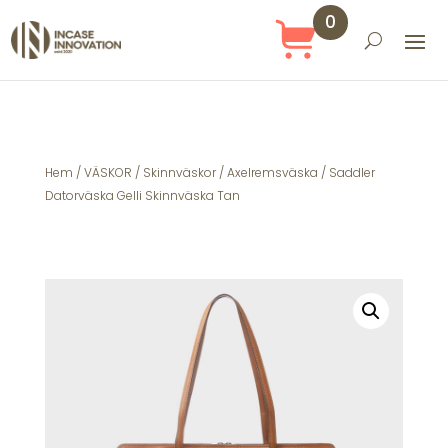
0
Obj
ekt
Hem
/
VÄSKOR
/
Skinnväskor
/
Axelremsväska
/ Saddler
Datorväska Gelli Skinnväska Tan