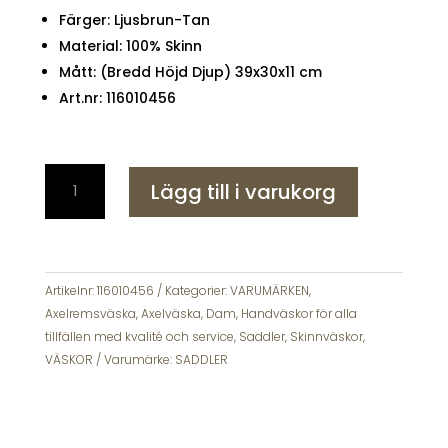
Färger: Ljusbrun-Tan
Material: 100% Skinn
Mått: (Bredd Höjd Djup) 39x30x11 cm
Art.nr: 116010456
Saddler
Lägg till i varukorg
Datorväska
Gelli
Skinnväska
Tan
mängd
Artikelnr:
116010456
Kategorier:
VARUMÄRKEN
,
Axelremsväska
,
Axelväska
,
Dam
,
Handväskor för alla
tillfällen med kvalité och service
,
Saddler
,
Skinnväskor
,
VÄSKOR
Varumärke:
SADDLER