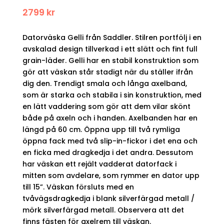
2799
kr
Datorväska Gelli från Saddler. Stilren portfölj i en
avskalad design tillverkad i ett slätt och fint full
grain-läder. Gelli har en stabil konstruktion som
gör att väskan står stadigt när du ställer ifrån
dig den. Trendigt smala och långa axelband,
som är starka och stabila i sin konstruktion, med
en lätt vaddering som gör att dem vilar skönt
både på axeln och i handen. Axelbanden har en
längd på 60 cm. Öppna upp till två rymliga
öppna fack med två slip-in-fickor i det ena och
en ficka med dragkedja i det andra. Dessutom
har väskan ett rejält vadderat datorfack i
mitten som avdelare, som rymmer en dator upp
till 15”. Väskan försluts med en
tvåvägsdragkedja i blank silverfärgad metall /
mörk silverfärgad metall. Observera att det
finns fästen för axelrem till väskan.