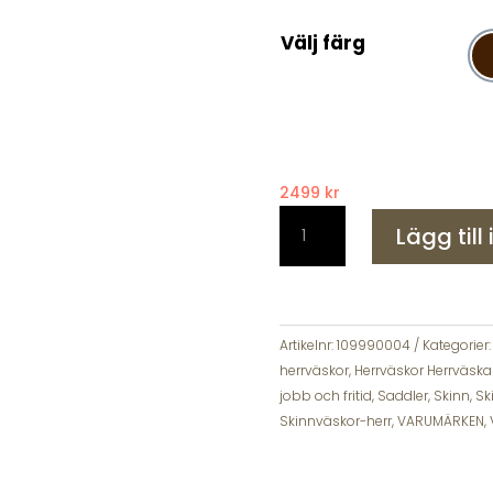
Välj färg
2499
kr
Saddler
Lägg till
Palermo
Ryggsäck
i
skinn
mängd
Artikelnr:
109990004
Kategorier
herrväskor
,
Herrväskor Herrväska
jobb och fritid
,
Saddler
,
Skinn
,
Sk
Skinnväskor-herr
,
VARUMÄRKEN
,