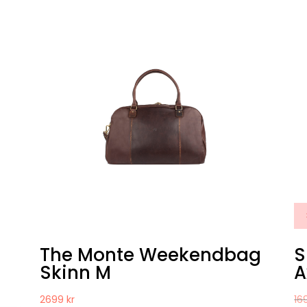
The Monte Weekendbag
S
Skinn M
A
2699
kr
16