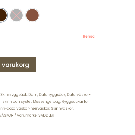
Mörkbrun
Svart
Mid brown
Rensa
 i varukorg
:
Skinnryggsäck
,
Dam
,
Datorryggsäck
,
Datorväskor-
 i skinn och systet, Messengerbag
,
Ryggsäckar för
inn-datorväskor-herrväskor
,
Skinnväskor
,
VÄSKOR
Varumärke:
SADDLER