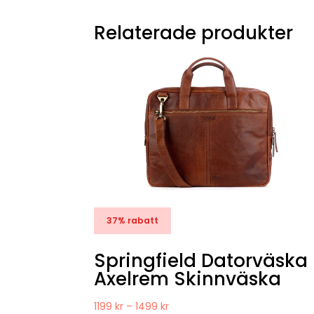
Relaterade produkter
37% rabatt
Springfield Datorväska
Axelrem Skinnväska
Prisintervall:
1199
kr
–
1499
kr