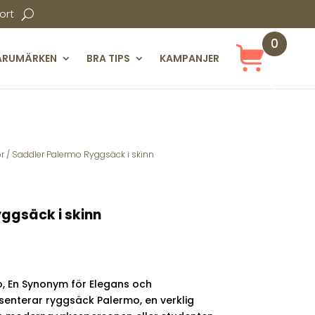
ort
0
ARUMÄRKEN
BRA TIPS
KAMPANJER
Obj
ekt
r
/ Saddler Palermo Ryggsäck i skinn
ggsäck i skinn
, En Synonym för Elegans och
esenterar ryggsäck Palermo, en verklig