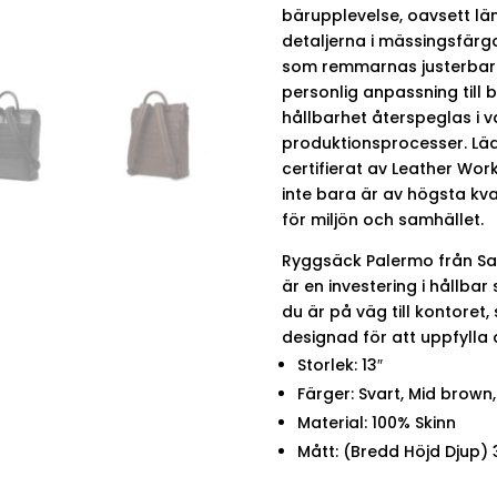
bärupplevelse, oavsett lä
detaljerna i mässingsfärga
som remmarnas justerbara 
personlig anpassning till
hållbarhet återspeglas i v
produktionsprocesser. Lädr
certifierat av Leather Wor
inte bara är av högsta k
för miljön och samhället.
Ryggsäck Palermo från Sa
är en investering i hållbar
du är på väg till kontoret,
designad för att uppfylla 
Storlek: 13″
Färger: Svart, Mid brown
Material: 100% Skinn
Mått: (Bredd Höjd Djup)