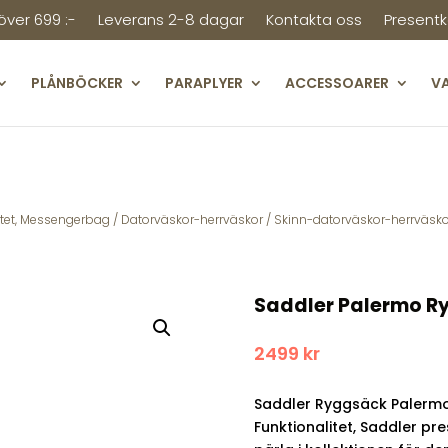
 över 699 :-
Leverans 2-8 dagar
Kontakta oss
Presentk
PLÅNBÖCKER
PARAPLYER
ACCESSOARER
V
stet, Messengerbag
/
Datorväskor-herrväskor
/
Skinn-datorväskor-herrväsko
Saddler Palermo Ry
2499
kr
Saddler Ryggsäck Palermo
Funktionalitet, Saddler pr