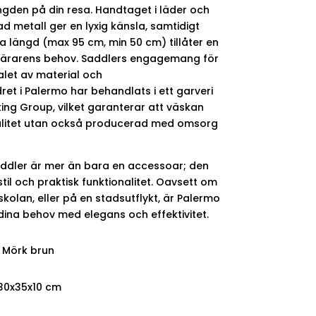
ngden på din resa. Handtaget i läder och
d metall ger en lyxig känsla, samtidigt
längd (max 95 cm, min 50 cm) tillåter en
 bärarens behov. Saddlers engagemang för
alet av material och
et i Palermo har behandlats i ett garveri
king Group, vilket garanterar att väskan
valitet utan också producerad med omsorg
ddler är mer än bara en accessoar; den
 stil och praktisk funktionalitet. Oavsett om
 skolan, eller på en stadsutflykt, är Palermo
dina behov med elegans och effektivitet.
, Mörk brun
 30x35x10 cm