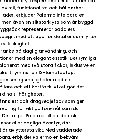
den moderna yrkespersonen eller studenten
v stil, funktionalitet och hållbarhet.
felläder, erbjuder Palermo inte bara en
gn men även en slitstark yta som är byggd
rryggsäck representerar Saddlers
design, med ett öga för detaljer som lyfter
sskicklighet.
tanke på daglig användning, och
ioner med en elegant estetik. Det rymliga
anerat med två stora fickor, inklusive en
kert rymmer en 13-tums laptop.
ganiseringsmöjligheter med en
llare och ett kortfack, vilket gör det
 dina tillhörigheter.
inns ett dolt dragkedjefack som ger
rvaring för viktiga föremål som du
 Detta gör Palermo till en idealisk
resor eller dagliga äventyr, där
t är av yttersta vikt. Med vadderade
bara, erbjuder Palermo en bekväm