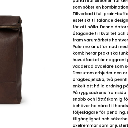
pärla i kollektionen för 
som söker en kombination a
Tillverkad i full grain-buf
estetiskt tilltalande desi
för att hålla. Denna dato
åtagande till kvalitet och 
fram varumärkets hantverk
Palermo är utformad med 
kombinerar praktiska funkt
huvudfacket är noggrant pl
vadderad avdelare som sä
Dessutom erbjuder den or
dragkedjeficka, två pennhå
enkelt att hålla ordning på
På ryggsäckens framsida f
snabb och lättåtkomlig fö
behöver ha nära till hands.
följeslagare för pendling, 
tillgänglighet och säkerhe
axelremmar som är juster