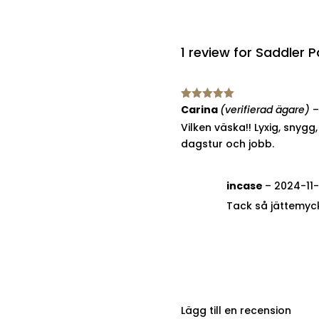
1 review for
Saddler P
Betygsatt
Carina
(verifierad ägare)
–
5
av 5
Vilken väska!! Lyxig, snygg
dagstur och jobb.
incase
–
2024-11
Tack så jättemyc
Lägg till en recension