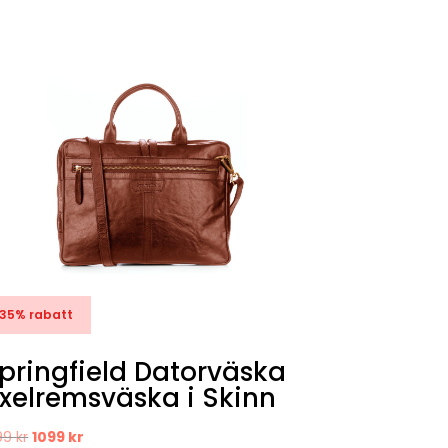
35% rabatt
pringfield Datorväska
xelremsväska i Skinn
Det
Det
99
kr
1099
kr